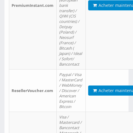
(european
Acheter mainten
PremiumInstant.com
bank
transfer) /
QIWI (CIS
countries) /
Dotpay
(Poland) /
Neosurf
(France) /
Bitcash (
Japan) / Ideal
/ Sofort/
Bancontact
Paypal / Visa
/ MasterCard
/ WebMoney
Acheter mainten
ResellerVoucher.com
/ Discover /
American
Express /
Bitcoin
Visa /
Mastercard /
Bancontact