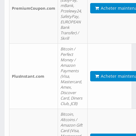
(EasyPay,
mBank,
Acheter mainten
PremiumCoupon.com
Przelewy24,
SafetyPay,
EUROPEAN
Bank
Transfer) /
Skrill
Bitcoin /
Perfect
Money /
Amazon
Payments
Acheter mainten
PlusInstant.com
(Visa,
Mastercard,
Amex,
Discover
Card, Diners
Club, JCB)
Bitcoin,
Altcoins /
Amazon Gift
Card (Visa,