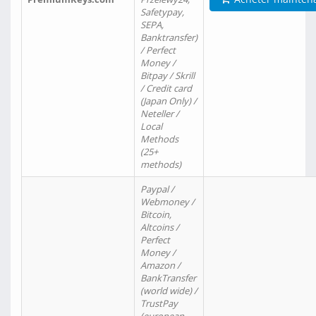
Safetypay,
SEPA,
Banktransfer)
/ Perfect
Money /
Bitpay / Skrill
/ Credit card
(Japan Only) /
Neteller /
Local
Methods
(25+
methods)
Paypal /
Webmoney /
Bitcoin,
Altcoins /
Perfect
Money /
Amazon /
BankTransfer
(world wide) /
TrustPay