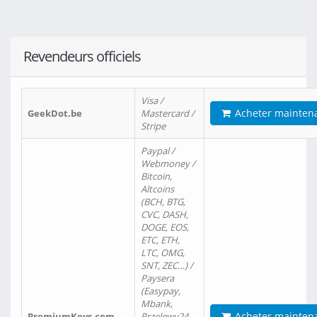
Revendeurs officiels
Visa /
Acheter mainten
GeekDot.be
Mastercard /
Stripe
Paypal /
Webmoney /
Bitcoin,
Altcoins
(BCH, BTG,
CVC, DASH,
DOGE, EOS,
ETC, ETH,
LTC, OMG,
SNT, ZEC…) /
Paysera
(Easypay,
Mbank,
Acheter mainten
PremiumKeys.com
Przelewy24,