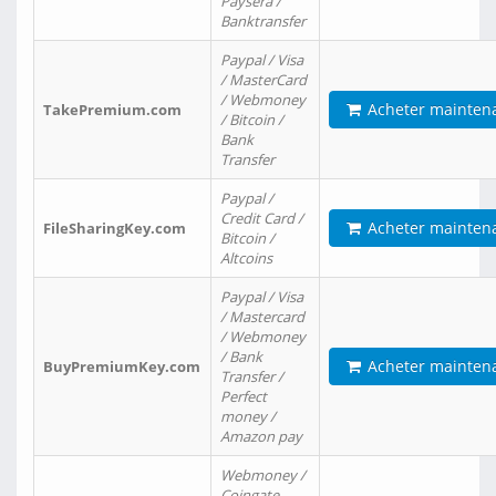
Paysera /
Banktransfer
Paypal / Visa
/ MasterCard
/ Webmoney
Acheter mainten
TakePremium.com
/ Bitcoin /
Bank
Transfer
Paypal /
Credit Card /
Acheter mainten
FileSharingKey.com
Bitcoin /
Altcoins
Paypal / Visa
/ Mastercard
/ Webmoney
/ Bank
Acheter mainten
BuyPremiumKey.com
Transfer /
Perfect
money /
Amazon pay
Webmoney /
Coingate