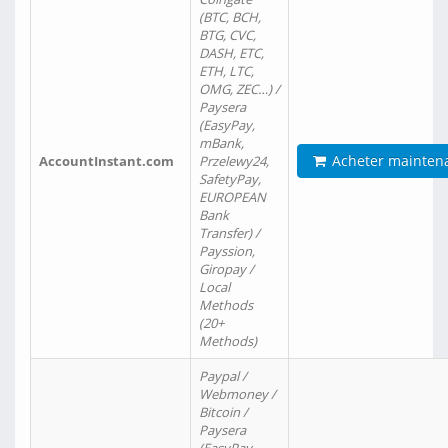
(BTC, BCH,
BTG, CVC,
DASH, ETC,
ETH, LTC,
OMG, ZEC…) /
Paysera
(EasyPay,
mBank,
Acheter mainten
AccountInstant.com
Przelewy24,
SafetyPay,
EUROPEAN
Bank
Transfer) /
Payssion,
Giropay /
Local
Methods
(20+
Methods)
Paypal /
Webmoney /
Bitcoin /
Paysera