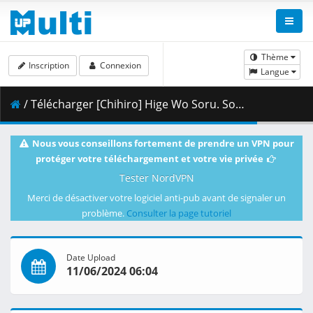
Thème
Inscription
Connexion
Langue
/ Télécharger [Chihiro] Hige Wo Soru. Soshite Joshikosei Wo Hirou. - 08 [Blu-ray 1080p HEVC FLAC][C8E81B70].mkv.004 ( 401.37 MB )
Nous vous conseillons fortement de prendre un VPN pour
protéger votre téléchargement et votre vie privée
Tester NordVPN
Merci de désactiver votre logiciel anti-pub avant de signaler un
problème.
Consulter la page tutoriel
Date Upload
11/06/2024 06:04