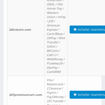
Mistercash /
iDEAL / ING
Home' Pay /
Western
Union / InPay
/ JCB /
American
Acheter mainten
24instant.com
Express /
Carte Bleue /
OKPay / Wire
Transfer /
Sofort /
BitCoins /
Cash U /
WebMoney /
Przelewy24 /
DaoPay /
Cash4WM
Visa /
Mastercard /
CCAvenue /
Paytm /
Acheter mainten
247premiumcart.com
PayUMoney /
UPi Transfer /