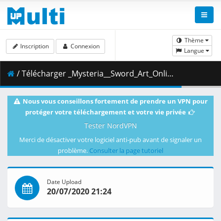
Thème
Inscription
Connexion
Langue
/ Télécharger _Mysteria__Sword_Art_Online_-_Extra_Edition.mkv.005 ( 450.25 MB )
Nous vous conseillons fortement de prendre un VPN pour
protéger votre téléchargement et votre vie privée
Tester NordVPN
Merci de désactiver votre logiciel anti-pub avant de signaler un
problème.
Consulter la page tutoriel
Date Upload
20/07/2020 21:24