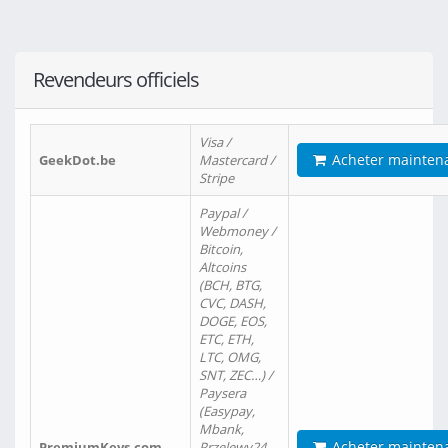
Revendeurs officiels
Visa /
Acheter mainten
GeekDot.be
Mastercard /
Stripe
Paypal /
Webmoney /
Bitcoin,
Altcoins
(BCH, BTG,
CVC, DASH,
DOGE, EOS,
ETC, ETH,
LTC, OMG,
SNT, ZEC…) /
Paysera
(Easypay,
Mbank,
Acheter mainten
PremiumKeys.com
Przelewy24,