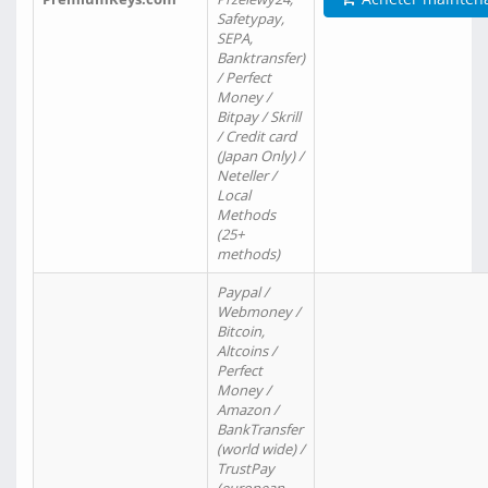
Safetypay,
SEPA,
Banktransfer)
/ Perfect
Money /
Bitpay / Skrill
/ Credit card
(Japan Only) /
Neteller /
Local
Methods
(25+
methods)
Paypal /
Webmoney /
Bitcoin,
Altcoins /
Perfect
Money /
Amazon /
BankTransfer
(world wide) /
TrustPay