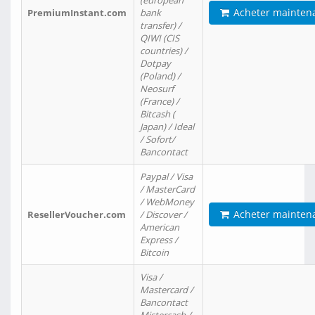
(european
Acheter mainten
PremiumInstant.com
bank
transfer) /
QIWI (CIS
countries) /
Dotpay
(Poland) /
Neosurf
(France) /
Bitcash (
Japan) / Ideal
/ Sofort/
Bancontact
Paypal / Visa
/ MasterCard
/ WebMoney
Acheter mainten
ResellerVoucher.com
/ Discover /
American
Express /
Bitcoin
Visa /
Mastercard /
Bancontact