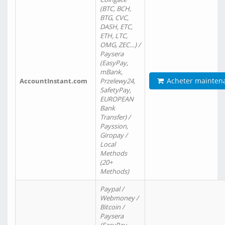
(BTC, BCH,
BTG, CVC,
DASH, ETC,
ETH, LTC,
OMG, ZEC…) /
Paysera
(EasyPay,
mBank,
Acheter mainten
AccountInstant.com
Przelewy24,
SafetyPay,
EUROPEAN
Bank
Transfer) /
Payssion,
Giropay /
Local
Methods
(20+
Methods)
Paypal /
Webmoney /
Bitcoin /
Paysera