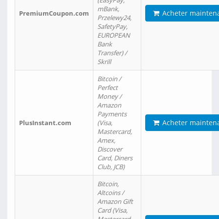
(EasyPay,
mBank,
Acheter mainten
PremiumCoupon.com
Przelewy24,
SafetyPay,
EUROPEAN
Bank
Transfer) /
Skrill
Bitcoin /
Perfect
Money /
Amazon
Payments
Acheter mainten
PlusInstant.com
(Visa,
Mastercard,
Amex,
Discover
Card, Diners
Club, JCB)
Bitcoin,
Altcoins /
Amazon Gift
Card (Visa,