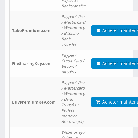
Paysera /
Banktransfer
Paypal / Visa
/ MasterCard
/ Webmoney
Acheter mainten
TakePremium.com
/ Bitcoin /
Bank
Transfer
Paypal /
Credit Card /
Acheter mainten
FileSharingKey.com
Bitcoin /
Altcoins
Paypal / Visa
/ Mastercard
/ Webmoney
/ Bank
Acheter mainten
BuyPremiumKey.com
Transfer /
Perfect
money /
Amazon pay
Webmoney /
Coingate