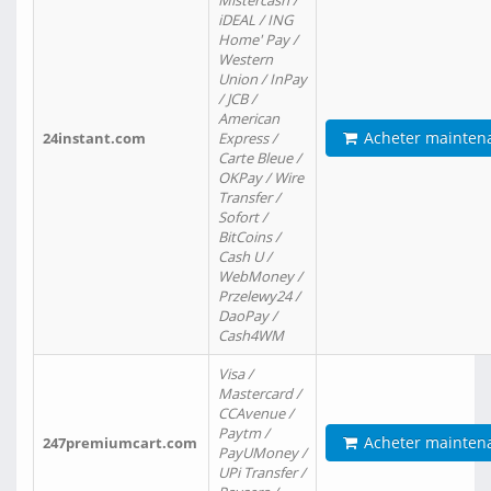
Mistercash /
iDEAL / ING
Home' Pay /
Western
Union / InPay
/ JCB /
American
Acheter mainten
24instant.com
Express /
Carte Bleue /
OKPay / Wire
Transfer /
Sofort /
BitCoins /
Cash U /
WebMoney /
Przelewy24 /
DaoPay /
Cash4WM
Visa /
Mastercard /
CCAvenue /
Paytm /
Acheter mainten
247premiumcart.com
PayUMoney /
UPi Transfer /