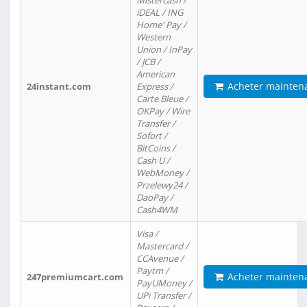
Mistercash /
iDEAL / ING
Home' Pay /
Western
Union / InPay
/ JCB /
American
Acheter mainten
24instant.com
Express /
Carte Bleue /
OKPay / Wire
Transfer /
Sofort /
BitCoins /
Cash U /
WebMoney /
Przelewy24 /
DaoPay /
Cash4WM
Visa /
Mastercard /
CCAvenue /
Paytm /
Acheter mainten
247premiumcart.com
PayUMoney /
UPi Transfer /