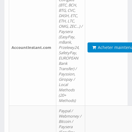
(BTC, BCH,
BTG, CVC,
DASH, ETC,
ETH, LTC,
OMG, ZEC…) /
Paysera
(EasyPay,
mBank,
Acheter mainten
AccountInstant.com
Przelewy24,
SafetyPay,
EUROPEAN
Bank
Transfer) /
Payssion,
Giropay /
Local
Methods
(20+
Methods)
Paypal /
Webmoney /
Bitcoin /
Paysera