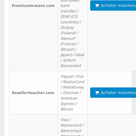
(european
Acheter mainten
PremiumInstant.com
bank
transfer) /
QIWI (CIS
countries) /
Dotpay
(Poland) /
Neosurf
(France) /
Bitcash (
Japan) / Ideal
/ Sofort/
Bancontact
Paypal / Visa
/ MasterCard
/ WebMoney
Acheter mainten
ResellerVoucher.com
/ Discover /
American
Express /
Bitcoin
Visa /
Mastercard /
Bancontact