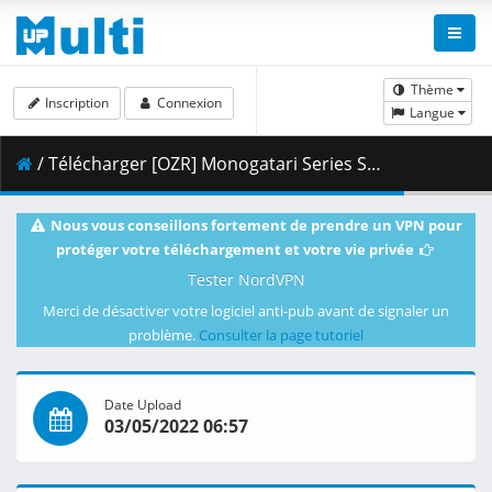
Thème
Inscription
Connexion
Langue
/ Télécharger [OZR] Monogatari Series Second Season - 12 (BD 1080p HEVC FLAC) [5EBFD467].mkv.002 ( 370.24 MB )
Nous vous conseillons fortement de prendre un VPN pour
protéger votre téléchargement et votre vie privée
Tester NordVPN
Merci de désactiver votre logiciel anti-pub avant de signaler un
problème.
Consulter la page tutoriel
Date Upload
03/05/2022 06:57