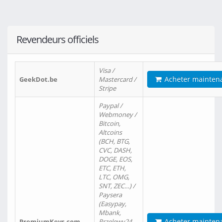
Revendeurs officiels
Visa /
Acheter mainten
GeekDot.be
Mastercard /
Stripe
Paypal /
Webmoney /
Bitcoin,
Altcoins
(BCH, BTG,
CVC, DASH,
DOGE, EOS,
ETC, ETH,
LTC, OMG,
SNT, ZEC…) /
Paysera
(Easypay,
Mbank,
Acheter mainten
PremiumKeys.com
Przelewy24,