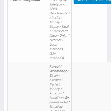
Safetypay,
SEPA,
Banktransfer)
/ Perfect
Money /
Bitpay / Skrill
/ Credit card
(Japan Only) /
Neteller /
Local
Methods
(25+
methods)
Paypal /
Webmoney /
Bitcoin,
Altcoins /
Perfect
Money /
Amazon /
BankTransfer
(world wide) /
TrustPay