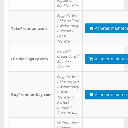
Paysera /
Banktransfer
Paypal / Visa
/ MasterCard
/ Webmoney
Acheter mainten
TakePremium.com
/ Bitcoin /
Bank
Transfer
Paypal /
Credit Card /
Acheter mainten
FileSharingKey.com
Bitcoin /
Altcoins
Paypal / Visa
/ Mastercard
/ Webmoney
/ Bank
Acheter mainten
BuyPremiumKey.com
Transfer /
Perfect
money /
Amazon pay
Webmoney /
Coingate