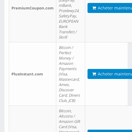
(EasyPay,
mBank,
Acheter mainten
PremiumCoupon.com
Przelewy24,
SafetyPay,
EUROPEAN
Bank
Transfer) /
Skrill
Bitcoin /
Perfect
Money /
Amazon
Payments
Acheter mainten
PlusInstant.com
(Visa,
Mastercard,
Amex,
Discover
Card, Diners
Club, JCB)
Bitcoin,
Altcoins /
Amazon Gift
Card (Visa,