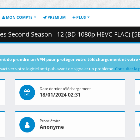
MON COMPTE
PREMIUM
PLUS
nd Season - 12 (BD 1080p HEVC FLAC) [5EBFD467].mkv.002 ( 
nt de prendre un VPN pour protéger votre téléchargement et votre 
sactiver votre logiciel anti-pub avant de signaler un problème.
Consulter la 
Date dernier téléchargement
18/01/2024 02:31
Propriétaire
Anonyme