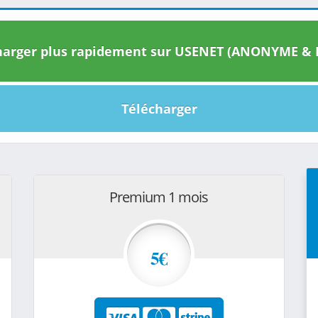
arger plus rapidement sur USENET (ANONYME & I
Télécharger
Premium 1 mois
5€