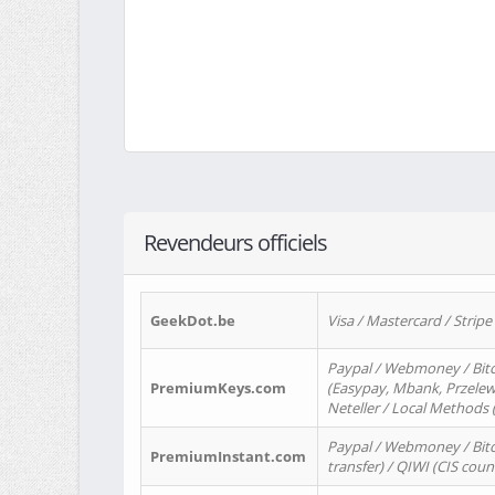
Revendeurs officiels
GeekDot.be
Visa / Mastercard / Stripe
Paypal / Webmoney / Bitc
PremiumKeys.com
(Easypay, Mbank, Przelewy2
Neteller / Local Methods
Paypal / Webmoney / Bitc
PremiumInstant.com
transfer) / QIWI (CIS coun