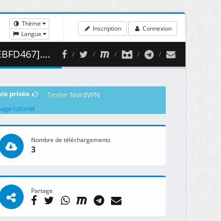
Thème
Inscription
Connexion
Langue
370.24 MB )
vie privée
Tester NordVPN
page tutoriel
Nombre de téléchargements
3
Partage