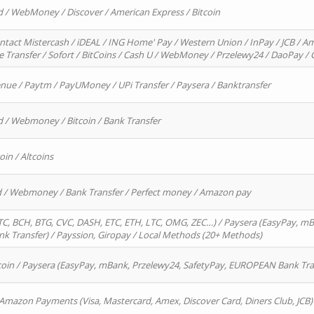
d / WebMoney / Discover / American Express / Bitcoin
ntact Mistercash / iDEAL / ING Home' Pay / Western Union / InPay / JCB / Am
re Transfer / Sofort / BitCoins / Cash U / WebMoney / Przelewy24 / DaoPay 
enue / Paytm / PayUMoney / UPi Transfer / Paysera / Banktransfer
d / Webmoney / Bitcoin / Bank Transfer
oin / Altcoins
rd / Webmoney / Bank Transfer / Perfect money / Amazon pay
, BCH, BTG, CVC, DASH, ETC, ETH, LTC, OMG, ZEC…) / Paysera (EasyPay, mB
 Transfer) / Payssion, Giropay / Local Methods (20+ Methods)
oin / Paysera (EasyPay, mBank, Przelewy24, SafetyPay, EUROPEAN Bank Transf
 Amazon Payments (Visa, Mastercard, Amex, Discover Card, Diners Club, JCB)