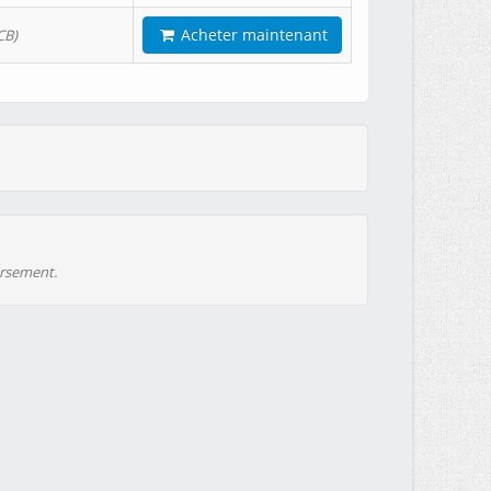
Acheter maintenant
CB)
ursement.