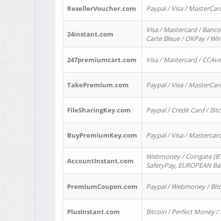
ResellerVoucher.com
Paypal / Visa / MasterCar
Visa / Mastercard / Banco
24instant.com
Carte Bleue / OKPay / Wi
247premiumcart.com
Visa / Mastercard / CCAv
TakePremium.com
Paypal / Visa / MasterCar
FileSharingKey.com
Paypal / Credit Card / Bitc
BuyPremiumKey.com
Paypal / Visa / Masterca
Webmoney / Coingate (BTC
AccountInstant.com
SafetyPay, EUROPEAN Bank
PremiumCoupon.com
Paypal / Webmoney / Bitc
PlusInstant.com
Bitcoin / Perfect Money /