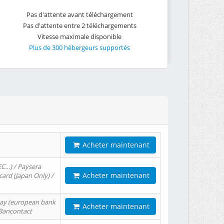
Pas d'attente avant téléchargement
Pas d'attente entre 2 téléchargements
Vitesse maximale disponible
Plus de 300 hébergeurs supportés
Acheter maintenant
EC…) / Paysera
Acheter maintenant
card (Japan Only) /
tPay (european bank
Acheter maintenant
/ Bancontact