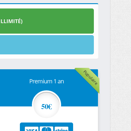
LLIMITÉ)
Populaire
Premium 1 an
50€