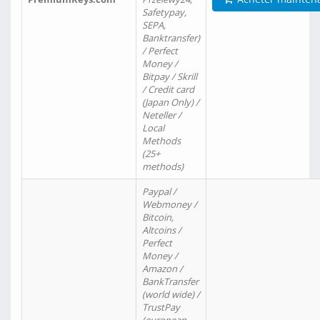
Safetypay,
SEPA,
Banktransfer)
/ Perfect
Money /
Bitpay / Skrill
/ Credit card
(Japan Only) /
Neteller /
Local
Methods
(25+
methods)
Paypal /
Webmoney /
Bitcoin,
Altcoins /
Perfect
Money /
Amazon /
BankTransfer
(world wide) /
TrustPay