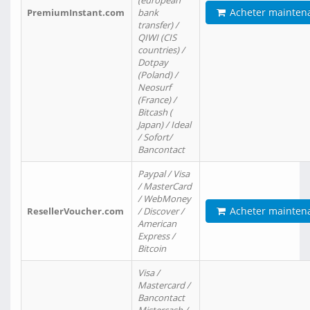
(european
Acheter mainten
PremiumInstant.com
bank
transfer) /
QIWI (CIS
countries) /
Dotpay
(Poland) /
Neosurf
(France) /
Bitcash (
Japan) / Ideal
/ Sofort/
Bancontact
Paypal / Visa
/ MasterCard
/ WebMoney
Acheter mainten
ResellerVoucher.com
/ Discover /
American
Express /
Bitcoin
Visa /
Mastercard /
Bancontact