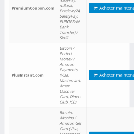
(EasyPay,
mBank,
Acheter mainten
PremiumCoupon.com
Przelewy24,
SafetyPay,
EUROPEAN
Bank
Transfer) /
Skrill
Bitcoin /
Perfect
Money /
Amazon
Payments
Acheter mainten
PlusInstant.com
(Visa,
Mastercard,
Amex,
Discover
Card, Diners
Club, JCB)
Bitcoin,
Altcoins /
Amazon Gift
Card (Visa,