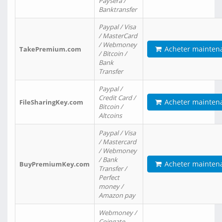
Paysera /
Banktransfer
Paypal / Visa
/ MasterCard
/ Webmoney
Acheter mainten
TakePremium.com
/ Bitcoin /
Bank
Transfer
Paypal /
Credit Card /
Acheter mainten
FileSharingKey.com
Bitcoin /
Altcoins
Paypal / Visa
/ Mastercard
/ Webmoney
/ Bank
Acheter mainten
BuyPremiumKey.com
Transfer /
Perfect
money /
Amazon pay
Webmoney /
Coingate