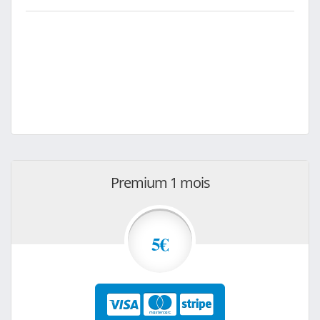
Premium 1 mois
5€