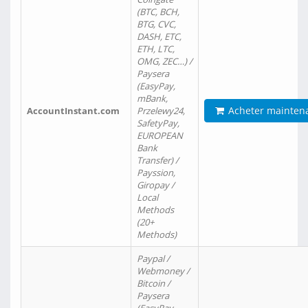
(BTC, BCH,
BTG, CVC,
DASH, ETC,
ETH, LTC,
OMG, ZEC…) /
Paysera
(EasyPay,
mBank,
Acheter mainten
AccountInstant.com
Przelewy24,
SafetyPay,
EUROPEAN
Bank
Transfer) /
Payssion,
Giropay /
Local
Methods
(20+
Methods)
Paypal /
Webmoney /
Bitcoin /
Paysera