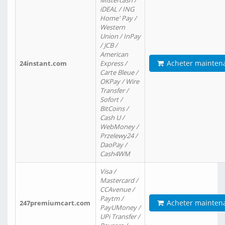
Mistercash /
iDEAL / ING
Home' Pay /
Western
Union / InPay
/ JCB /
American
Acheter mainten
24instant.com
Express /
Carte Bleue /
OKPay / Wire
Transfer /
Sofort /
BitCoins /
Cash U /
WebMoney /
Przelewy24 /
DaoPay /
Cash4WM
Visa /
Mastercard /
CCAvenue /
Paytm /
Acheter mainten
247premiumcart.com
PayUMoney /
UPi Transfer /