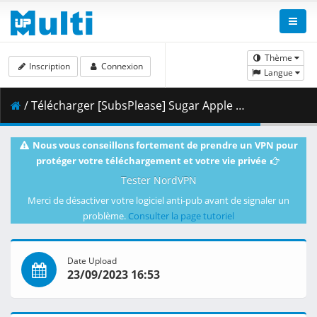
Thème
Inscription
Connexion
Langue
/ Télécharger [SubsPlease] Sugar Apple Fairy Tale - 24 (1080p) [B95C8413].mkv.003 ( 439.48 MB )
Nous vous conseillons fortement de prendre un VPN pour
protéger votre téléchargement et votre vie privée
Tester NordVPN
Merci de désactiver votre logiciel anti-pub avant de signaler un
problème.
Consulter la page tutoriel
Date Upload
23/09/2023 16:53