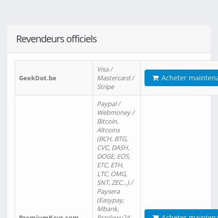
Revendeurs officiels
Visa /
Acheter mainten
GeekDot.be
Mastercard /
Stripe
Paypal /
Webmoney /
Bitcoin,
Altcoins
(BCH, BTG,
CVC, DASH,
DOGE, EOS,
ETC, ETH,
LTC, OMG,
SNT, ZEC…) /
Paysera
(Easypay,
Mbank,
Acheter mainten
PremiumKeys.com
Przelewy24,