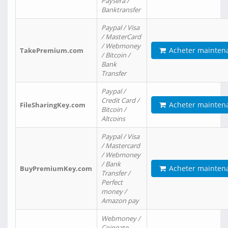
Paysera /
Banktransfer
Paypal / Visa
/ MasterCard
/ Webmoney
Acheter mainten
TakePremium.com
/ Bitcoin /
Bank
Transfer
Paypal /
Credit Card /
Acheter mainten
FileSharingKey.com
Bitcoin /
Altcoins
Paypal / Visa
/ Mastercard
/ Webmoney
/ Bank
Acheter mainten
BuyPremiumKey.com
Transfer /
Perfect
money /
Amazon pay
Webmoney /
Coingate