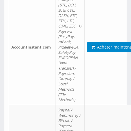
(BTC, BCH,
BTG, CVC,
DASH, ETC,
ETH, LTC,
OMG, ZEC…) /
Paysera
(EasyPay,
mBank,
Acheter mainten
AccountInstant.com
Przelewy24,
SafetyPay,
EUROPEAN
Bank
Transfer) /
Payssion,
Giropay /
Local
Methods
(20+
Methods)
Paypal /
Webmoney /
Bitcoin /
Paysera