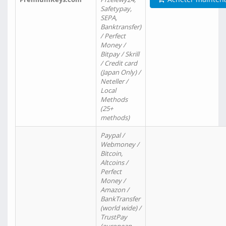
Safetypay,
SEPA,
Banktransfer)
/ Perfect
Money /
Bitpay / Skrill
/ Credit card
(Japan Only) /
Neteller /
Local
Methods
(25+
methods)
Paypal /
Webmoney /
Bitcoin,
Altcoins /
Perfect
Money /
Amazon /
BankTransfer
(world wide) /
TrustPay