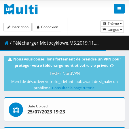
Thème
Inscription
Connexion
Langue
/ Télécharger Motocyklowe.MS.2019.11.Grand.Prix.Austrii.Kwalifikacje.w.klasie.Moto3.10.08.2019.1080i.PL.HDTV.maraarab.ts ( 1.57 GB )
Nous vous conseillons fortement de prendre un VPN pour
protéger votre téléchargement et votre vie privée
Tester NordVPN
Merci de désactiver votre logiciel anti-pub avant de signaler un
problème.
Consulter la page tutoriel
Date Upload
25/07/2023 19:23