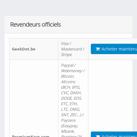
Revendeurs officiels
Visa /
Acheter mainten
GeekDot.be
Mastercard /
Stripe
Paypal /
Webmoney /
Bitcoin,
Altcoins
(BCH, BTG,
CVC, DASH,
DOGE, EOS,
ETC, ETH,
LTC, OMG,
SNT, ZEC…) /
Paysera
(Easypay,
Mbank,
Acheter mainten
PremiumKeys.com
Przelewy24,