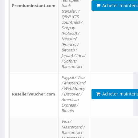
(european
Acheter mainten
PremiumInstant.com
bank
transfer) /
QIWI (CIS
countries) /
Dotpay
(Poland) /
Neosurf
(France) /
Bitcash (
Japan) / Ideal
/ Sofort/
Bancontact
Paypal / Visa
/ MasterCard
/ WebMoney
Acheter mainten
ResellerVoucher.com
/ Discover /
American
Express /
Bitcoin
Visa /
Mastercard /
Bancontact