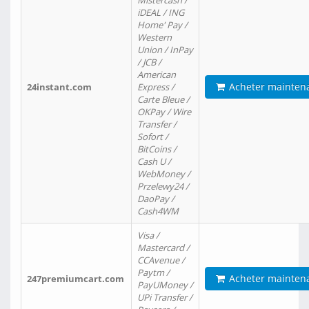
Mistercash /
iDEAL / ING
Home' Pay /
Western
Union / InPay
/ JCB /
American
Acheter mainten
24instant.com
Express /
Carte Bleue /
OKPay / Wire
Transfer /
Sofort /
BitCoins /
Cash U /
WebMoney /
Przelewy24 /
DaoPay /
Cash4WM
Visa /
Mastercard /
CCAvenue /
Paytm /
Acheter mainten
247premiumcart.com
PayUMoney /
UPi Transfer /