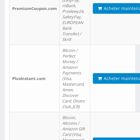
(EasyPay,
mBank,
Acheter mainten
PremiumCoupon.com
Przelewy24,
SafetyPay,
EUROPEAN
Bank
Transfer) /
Skrill
Bitcoin /
Perfect
Money /
Amazon
Payments
Acheter mainten
PlusInstant.com
(Visa,
Mastercard,
Amex,
Discover
Card, Diners
Club, JCB)
Bitcoin,
Altcoins /
Amazon Gift
Card (Visa,