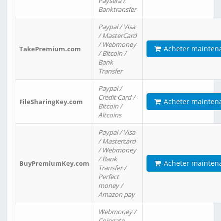
Paysera /
Banktransfer
Paypal / Visa
/ MasterCard
/ Webmoney
Acheter mainten
TakePremium.com
/ Bitcoin /
Bank
Transfer
Paypal /
Credit Card /
Acheter mainten
FileSharingKey.com
Bitcoin /
Altcoins
Paypal / Visa
/ Mastercard
/ Webmoney
/ Bank
Acheter mainten
BuyPremiumKey.com
Transfer /
Perfect
money /
Amazon pay
Webmoney /
Coingate