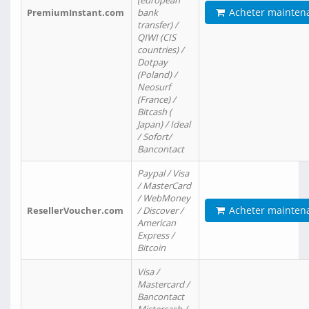
(european
Acheter mainten
PremiumInstant.com
bank
transfer) /
QIWI (CIS
countries) /
Dotpay
(Poland) /
Neosurf
(France) /
Bitcash (
Japan) / Ideal
/ Sofort/
Bancontact
Paypal / Visa
/ MasterCard
/ WebMoney
Acheter mainten
ResellerVoucher.com
/ Discover /
American
Express /
Bitcoin
Visa /
Mastercard /
Bancontact