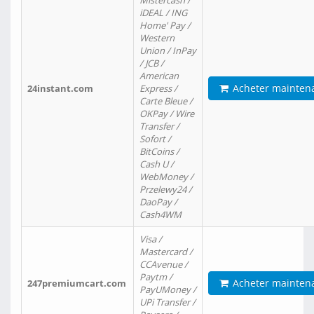
Mistercash /
iDEAL / ING
Home' Pay /
Western
Union / InPay
/ JCB /
American
Acheter mainten
24instant.com
Express /
Carte Bleue /
OKPay / Wire
Transfer /
Sofort /
BitCoins /
Cash U /
WebMoney /
Przelewy24 /
DaoPay /
Cash4WM
Visa /
Mastercard /
CCAvenue /
Paytm /
Acheter mainten
247premiumcart.com
PayUMoney /
UPi Transfer /