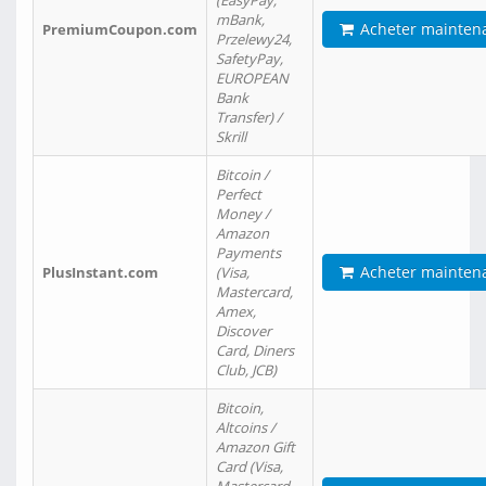
(EasyPay,
mBank,
Acheter mainten
PremiumCoupon.com
Przelewy24,
SafetyPay,
EUROPEAN
Bank
Transfer) /
Skrill
Bitcoin /
Perfect
Money /
Amazon
Payments
Acheter mainten
PlusInstant.com
(Visa,
Mastercard,
Amex,
Discover
Card, Diners
Club, JCB)
Bitcoin,
Altcoins /
Amazon Gift
Card (Visa,