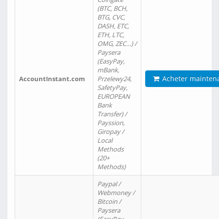
(BTC, BCH,
BTG, CVC,
DASH, ETC,
ETH, LTC,
OMG, ZEC…) /
Paysera
(EasyPay,
mBank,
Acheter mainten
AccountInstant.com
Przelewy24,
SafetyPay,
EUROPEAN
Bank
Transfer) /
Payssion,
Giropay /
Local
Methods
(20+
Methods)
Paypal /
Webmoney /
Bitcoin /
Paysera