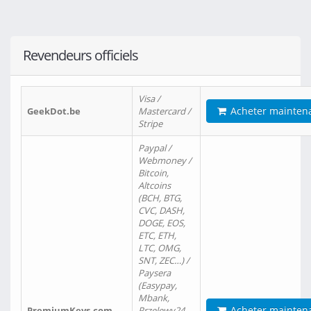
Revendeurs officiels
Visa /
Acheter mainten
GeekDot.be
Mastercard /
Stripe
Paypal /
Webmoney /
Bitcoin,
Altcoins
(BCH, BTG,
CVC, DASH,
DOGE, EOS,
ETC, ETH,
LTC, OMG,
SNT, ZEC…) /
Paysera
(Easypay,
Mbank,
Acheter mainten
PremiumKeys.com
Przelewy24,