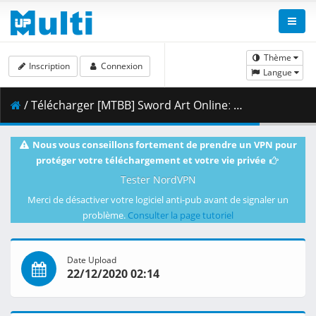
Thème
Inscription
Connexion
Langue
/ Télécharger [MTBB] Sword Art Onlineː Alicization - War of Underworld - 05 [8BED650A].mkv.002 ( 292.13 MB )
Nous vous conseillons fortement de prendre un VPN pour
protéger votre téléchargement et votre vie privée
Tester NordVPN
Merci de désactiver votre logiciel anti-pub avant de signaler un
problème.
Consulter la page tutoriel
Date Upload
22/12/2020 02:14