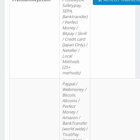
Safetypay,
SEPA,
Banktransfer)
/ Perfect
Money /
Bitpay / Skrill
/ Credit card
(Japan Only) /
Neteller /
Local
Methods
(25+
methods)
Paypal /
Webmoney /
Bitcoin,
Altcoins /
Perfect
Money /
Amazon /
BankTransfer
(world wide) /
TrustPay