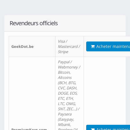
Revendeurs officiels
Visa /
Acheter mainten
GeekDot.be
Mastercard /
Stripe
Paypal /
Webmoney /
Bitcoin,
Altcoins
(BCH, BTG,
CVC, DASH,
DOGE, EOS,
ETC, ETH,
LTC, OMG,
SNT, ZEC…) /
Paysera
(Easypay,
Mbank,
Acheter mainten
PremiumKeys.com
Przelewy24,