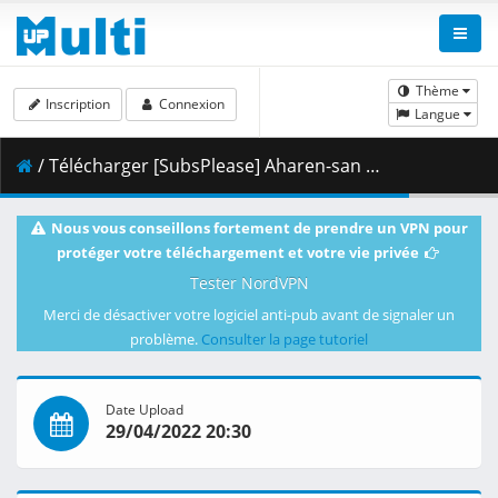
Thème
Inscription
Connexion
Langue
/ Télécharger [SubsPlease] Aharen-san wa Hakarenai - 05 (1080p) [ED2D63F0].mkv.003 ( 465.84 MB )
Nous vous conseillons fortement de prendre un VPN pour
protéger votre téléchargement et votre vie privée
Tester NordVPN
Merci de désactiver votre logiciel anti-pub avant de signaler un
problème.
Consulter la page tutoriel
Date Upload
29/04/2022 20:30