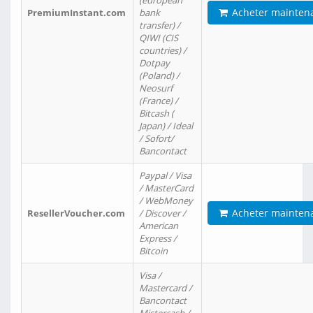
(european
Acheter mainten
PremiumInstant.com
bank
transfer) /
QIWI (CIS
countries) /
Dotpay
(Poland) /
Neosurf
(France) /
Bitcash (
Japan) / Ideal
/ Sofort/
Bancontact
Paypal / Visa
/ MasterCard
/ WebMoney
Acheter mainten
ResellerVoucher.com
/ Discover /
American
Express /
Bitcoin
Visa /
Mastercard /
Bancontact