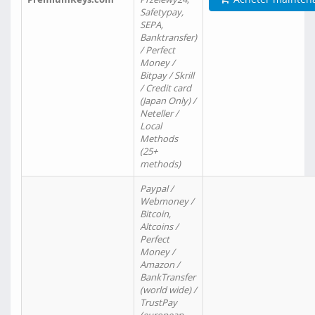
Safetypay,
SEPA,
Banktransfer)
/ Perfect
Money /
Bitpay / Skrill
/ Credit card
(Japan Only) /
Neteller /
Local
Methods
(25+
methods)
Paypal /
Webmoney /
Bitcoin,
Altcoins /
Perfect
Money /
Amazon /
BankTransfer
(world wide) /
TrustPay