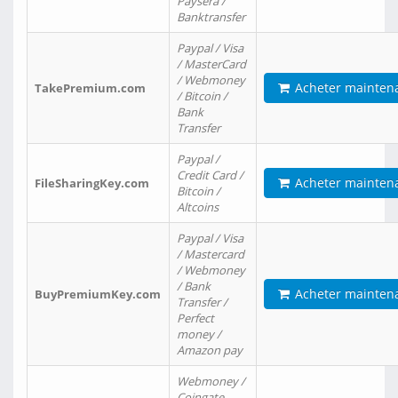
Paysera /
Banktransfer
Paypal / Visa
/ MasterCard
/ Webmoney
Acheter mainten
TakePremium.com
/ Bitcoin /
Bank
Transfer
Paypal /
Credit Card /
Acheter mainten
FileSharingKey.com
Bitcoin /
Altcoins
Paypal / Visa
/ Mastercard
/ Webmoney
/ Bank
Acheter mainten
BuyPremiumKey.com
Transfer /
Perfect
money /
Amazon pay
Webmoney /
Coingate