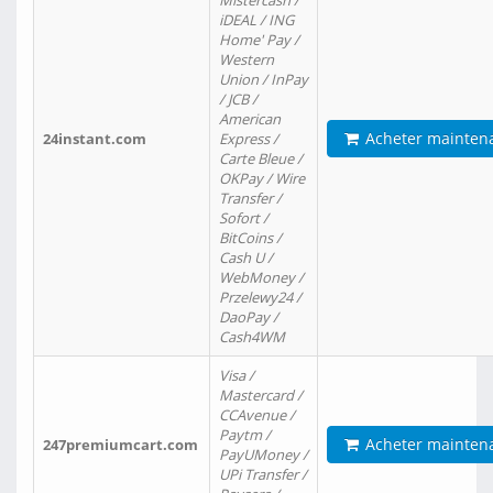
Mistercash /
iDEAL / ING
Home' Pay /
Western
Union / InPay
/ JCB /
American
Acheter mainten
24instant.com
Express /
Carte Bleue /
OKPay / Wire
Transfer /
Sofort /
BitCoins /
Cash U /
WebMoney /
Przelewy24 /
DaoPay /
Cash4WM
Visa /
Mastercard /
CCAvenue /
Paytm /
Acheter mainten
247premiumcart.com
PayUMoney /
UPi Transfer /