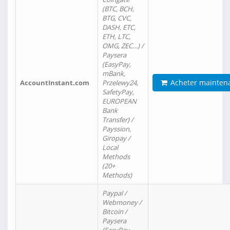
(BTC, BCH,
BTG, CVC,
DASH, ETC,
ETH, LTC,
OMG, ZEC…) /
Paysera
(EasyPay,
mBank,
Acheter mainten
AccountInstant.com
Przelewy24,
SafetyPay,
EUROPEAN
Bank
Transfer) /
Payssion,
Giropay /
Local
Methods
(20+
Methods)
Paypal /
Webmoney /
Bitcoin /
Paysera