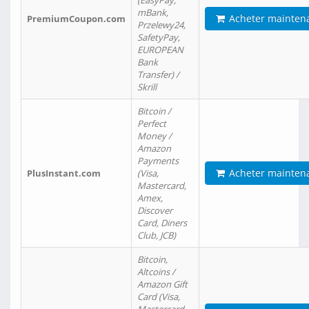
(EasyPay,
mBank,
Acheter mainten
PremiumCoupon.com
Przelewy24,
SafetyPay,
EUROPEAN
Bank
Transfer) /
Skrill
Bitcoin /
Perfect
Money /
Amazon
Payments
Acheter mainten
PlusInstant.com
(Visa,
Mastercard,
Amex,
Discover
Card, Diners
Club, JCB)
Bitcoin,
Altcoins /
Amazon Gift
Card (Visa,