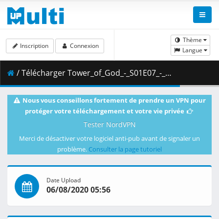
Thème
Inscription
Connexion
Langue
/ Télécharger Tower_of_God_-_S01E07_-_Lunch_and_Tag__720p_CR_WEB-DL_-KS-_.mkv.002 ( 353.31 MB )
Nous vous conseillons fortement de prendre un VPN pour
protéger votre téléchargement et votre vie privée
Tester NordVPN
Merci de désactiver votre logiciel anti-pub avant de signaler un
problème.
Consulter la page tutoriel
Date Upload
06/08/2020 05:56