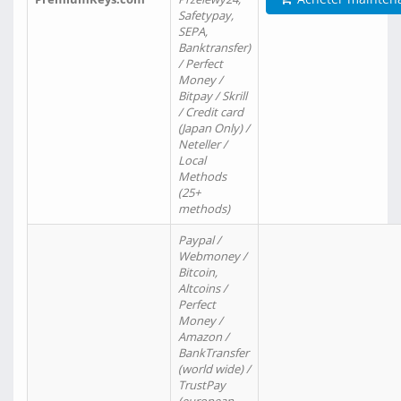
Safetypay,
SEPA,
Banktransfer)
/ Perfect
Money /
Bitpay / Skrill
/ Credit card
(Japan Only) /
Neteller /
Local
Methods
(25+
methods)
Paypal /
Webmoney /
Bitcoin,
Altcoins /
Perfect
Money /
Amazon /
BankTransfer
(world wide) /
TrustPay