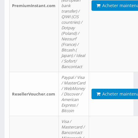
(european
Acheter mainten
PremiumInstant.com
bank
transfer) /
QIWI (CIS
countries) /
Dotpay
(Poland) /
Neosurf
(France) /
Bitcash (
Japan) / Ideal
/ Sofort/
Bancontact
Paypal / Visa
/ MasterCard
/ WebMoney
Acheter mainten
ResellerVoucher.com
/ Discover /
American
Express /
Bitcoin
Visa /
Mastercard /
Bancontact