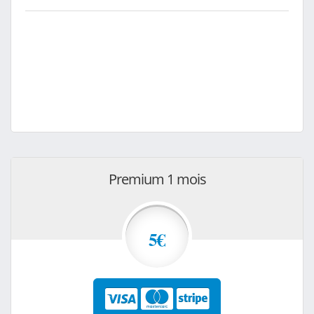
Premium 1 mois
5€