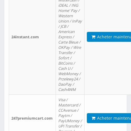
Mistercash /
iDEAL / ING
Home' Pay /
Western
Union / InPay
/ JCB /
American
Acheter mainten
24instant.com
Express /
Carte Bleue /
OKPay / Wire
Transfer /
Sofort /
BitCoins /
Cash U /
WebMoney /
Przelewy24 /
DaoPay /
Cash4WM
Visa /
Mastercard /
CCAvenue /
Paytm /
Acheter mainten
247premiumcart.com
PayUMoney /
UPi Transfer /