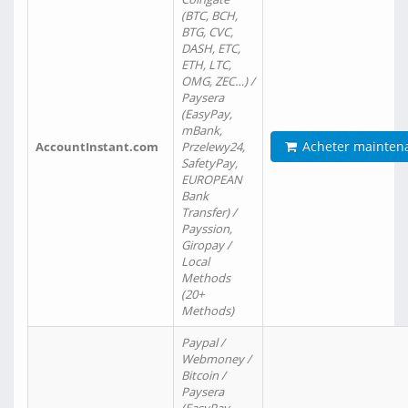
(BTC, BCH,
BTG, CVC,
DASH, ETC,
ETH, LTC,
OMG, ZEC…) /
Paysera
(EasyPay,
mBank,
Acheter mainten
AccountInstant.com
Przelewy24,
SafetyPay,
EUROPEAN
Bank
Transfer) /
Payssion,
Giropay /
Local
Methods
(20+
Methods)
Paypal /
Webmoney /
Bitcoin /
Paysera