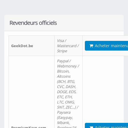
Revendeurs officiels
Visa /
Acheter mainten
GeekDot.be
Mastercard /
Stripe
Paypal /
Webmoney /
Bitcoin,
Altcoins
(BCH, BTG,
CVC, DASH,
DOGE, EOS,
ETC, ETH,
LTC, OMG,
SNT, ZEC…) /
Paysera
(Easypay,
Mbank,
Acheter mainten
PremiumKeys.com
Przelewy24,