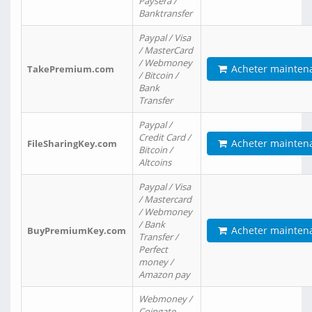
Paysera /
Banktransfer
Paypal / Visa
/ MasterCard
/ Webmoney
Acheter mainten
TakePremium.com
/ Bitcoin /
Bank
Transfer
Paypal /
Credit Card /
Acheter mainten
FileSharingKey.com
Bitcoin /
Altcoins
Paypal / Visa
/ Mastercard
/ Webmoney
/ Bank
Acheter mainten
BuyPremiumKey.com
Transfer /
Perfect
money /
Amazon pay
Webmoney /
Coingate