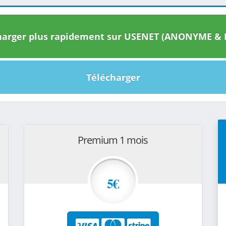
arger plus rapidement sur USENET (ANONYME & I
Télécharger
Premium 1 mois
5€