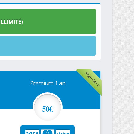
LLIMITÉ)
Populaire
Premium 1 an
50€