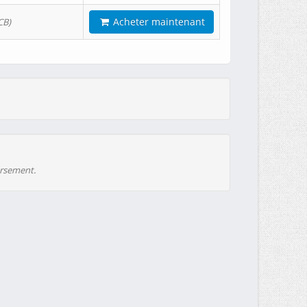
Acheter maintenant
CB)
ursement.