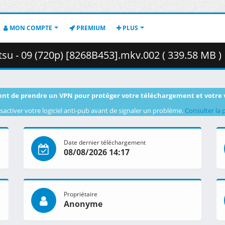
MON COMPTE
PREMIUM
PLUS
su - 09 (720p) [8268B453].mkv.002 ( 339.58 MB )
nt de prendre un VPN pour protéger votre téléchargement et votre 
sactiver votre logiciel anti-pub avant de signaler un problème.
Consulter la 
Date dernier téléchargement
08/08/2026 14:17
Propriétaire
Anonyme