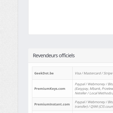
Revendeurs officiels
GeekDot.be
Visa / Mastercard / Stripe
Paypal / Webmoney / Bitc
PremiumKeys.com
(Easypay, Mbank, Przelewy2
Neteller / Local Methods
Paypal / Webmoney / Bitc
PremiumInstant.com
transfer) / QIWI (CIS coun