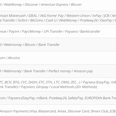
d / WebMoney / Discover / American Express / Bitcoin
ntact Mistercash / iDEAL / ING Home' Pay / Western Union / InPay / JCB / Am
re Transfer / Sofort / BitCoins / Cash U / WebMoney / Przelewy24 / DaoPay 
enue / Paytm / PayUMoney / UPi Transfer / Paysera / Banktransfer
d / Webmoney / Bitcoin / Bank Transfer
oin / Altcoins
rd / Webmoney / Bank Transfer / Perfect money / Amazon pay
, BCH, BTG, CVC, DASH, ETC, ETH, LTC, OMG, ZEC…) / Paysera (EasyPay, mB
 Transfer) / Payssion, Giropay / Local Methods (20+ Methods)
oin / Paysera (EasyPay, mBank, Przelewy24, SafetyPay, EUROPEAN Bank Transf
 Amazon Payments (Visa, Mastercard, Amex, Discover Card, Diners Club, JCB)