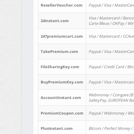
ResellerVoucher.com
Paypal / Visa / MasterCar
Visa / Mastercard / Banco
24instant.com
Carte Bleue / OKPay / Wi
247premiumcart.com
Visa / Mastercard / CCAv
TakePremium.com
Paypal / Visa / MasterCar
FileSharingKey.com
Paypal / Credit Card / Bitc
BuyPremiumKey.com
Paypal / Visa / Masterca
Webmoney / Coingate (BTC
AccountInstant.com
SafetyPay, EUROPEAN Bank
PremiumCoupon.com
Paypal / Webmoney / Bitc
PlusInstant.com
Bitcoin / Perfect Money /