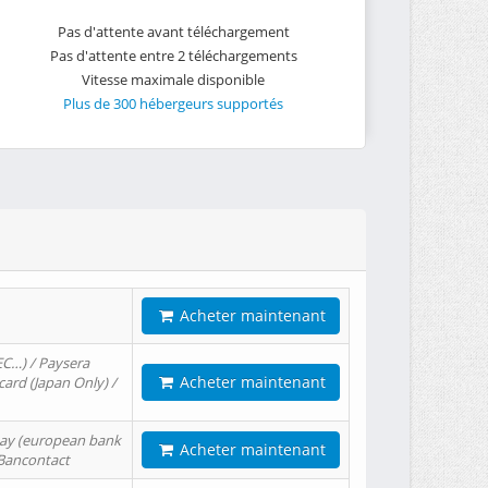
Pas d'attente avant téléchargement
Pas d'attente entre 2 téléchargements
Vitesse maximale disponible
Plus de 300 hébergeurs supportés
Acheter maintenant
EC…) / Paysera
Acheter maintenant
card (Japan Only) /
tPay (european bank
Acheter maintenant
/ Bancontact