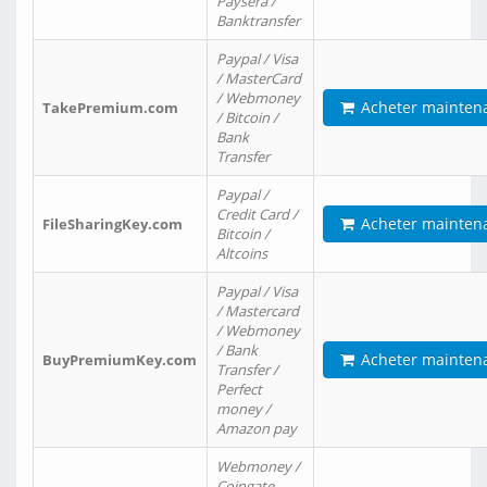
Paysera /
Banktransfer
Paypal / Visa
/ MasterCard
/ Webmoney
Acheter mainten
TakePremium.com
/ Bitcoin /
Bank
Transfer
Paypal /
Credit Card /
Acheter mainten
FileSharingKey.com
Bitcoin /
Altcoins
Paypal / Visa
/ Mastercard
/ Webmoney
/ Bank
Acheter mainten
BuyPremiumKey.com
Transfer /
Perfect
money /
Amazon pay
Webmoney /
Coingate