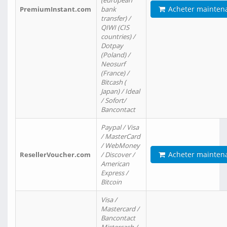
(european
Acheter mainten
PremiumInstant.com
bank
transfer) /
QIWI (CIS
countries) /
Dotpay
(Poland) /
Neosurf
(France) /
Bitcash (
Japan) / Ideal
/ Sofort/
Bancontact
Paypal / Visa
/ MasterCard
/ WebMoney
Acheter mainten
ResellerVoucher.com
/ Discover /
American
Express /
Bitcoin
Visa /
Mastercard /
Bancontact