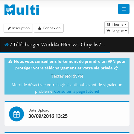
Thème
Inscription
Connexion
Langue
/ Télécharger World4uFRee.ws_Chryslis72hin.mkv.002 ( 199.00 MB )
Nous vous conseillons fortement de prendre un VPN pour
protéger votre téléchargement et votre vie privée
Tester NordVPN
Merci de désactiver votre logiciel anti-pub avant de signaler un
problème.
Consulter la page tutoriel
Date Upload
30/09/2016 13:25