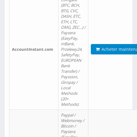
(BTC, BCH,
BTG, CVC,
DASH, ETC,
ETH, LTC,
OMG, ZEC…) /
Paysera
(EasyPay,
mBank,
Acheter mainten
AccountInstant.com
Przelewy24,
SafetyPay,
EUROPEAN
Bank
Transfer) /
Payssion,
Giropay /
Local
Methods
(20+
Methods)
Paypal /
Webmoney /
Bitcoin /
Paysera