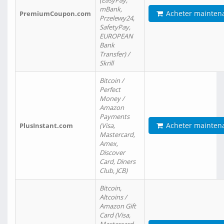
(EasyPay,
mBank,
Acheter mainten
PremiumCoupon.com
Przelewy24,
SafetyPay,
EUROPEAN
Bank
Transfer) /
Skrill
Bitcoin /
Perfect
Money /
Amazon
Payments
Acheter mainten
PlusInstant.com
(Visa,
Mastercard,
Amex,
Discover
Card, Diners
Club, JCB)
Bitcoin,
Altcoins /
Amazon Gift
Card (Visa,