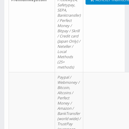
Safetypay,
SEPA,
Banktransfer)
/ Perfect
Money /
Bitpay / Skrill
/ Credit card
(Japan Only) /
Neteller /
Local
Methods
(25+
methods)
Paypal /
Webmoney /
Bitcoin,
Altcoins /
Perfect
Money /
Amazon /
BankTransfer
(world wide) /
TrustPay