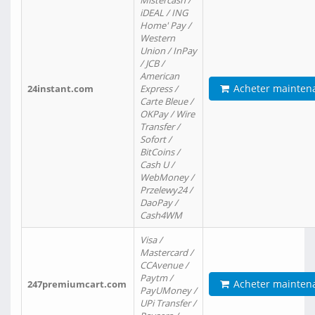
Mistercash /
iDEAL / ING
Home' Pay /
Western
Union / InPay
/ JCB /
American
Acheter mainten
24instant.com
Express /
Carte Bleue /
OKPay / Wire
Transfer /
Sofort /
BitCoins /
Cash U /
WebMoney /
Przelewy24 /
DaoPay /
Cash4WM
Visa /
Mastercard /
CCAvenue /
Paytm /
Acheter mainten
247premiumcart.com
PayUMoney /
UPi Transfer /