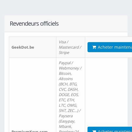
Revendeurs officiels
Visa /
Acheter mainten
GeekDot.be
Mastercard /
Stripe
Paypal /
Webmoney /
Bitcoin,
Altcoins
(BCH, BTG,
CVC, DASH,
DOGE, EOS,
ETC, ETH,
LTC, OMG,
SNT, ZEC…) /
Paysera
(Easypay,
Mbank,
Acheter mainten
PremiumKeys.com
Przelewy24,