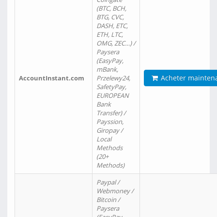
(BTC, BCH,
BTG, CVC,
DASH, ETC,
ETH, LTC,
OMG, ZEC…) /
Paysera
(EasyPay,
mBank,
Acheter mainten
AccountInstant.com
Przelewy24,
SafetyPay,
EUROPEAN
Bank
Transfer) /
Payssion,
Giropay /
Local
Methods
(20+
Methods)
Paypal /
Webmoney /
Bitcoin /
Paysera