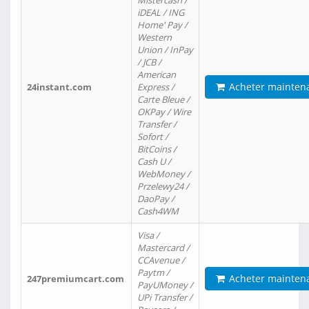
Mistercash /
iDEAL / ING
Home' Pay /
Western
Union / InPay
/ JCB /
American
Acheter mainten
24instant.com
Express /
Carte Bleue /
OKPay / Wire
Transfer /
Sofort /
BitCoins /
Cash U /
WebMoney /
Przelewy24 /
DaoPay /
Cash4WM
Visa /
Mastercard /
CCAvenue /
Paytm /
Acheter mainten
247premiumcart.com
PayUMoney /
UPi Transfer /