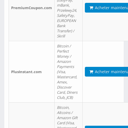
(EasyPay,
mBank,
Acheter mainten
PremiumCoupon.com
Przelewy24,
SafetyPay,
EUROPEAN
Bank
Transfer) /
Skrill
Bitcoin /
Perfect
Money /
Amazon
Payments
Acheter mainten
PlusInstant.com
(Visa,
Mastercard,
Amex,
Discover
Card, Diners
Club, JCB)
Bitcoin,
Altcoins /
Amazon Gift
Card (Visa,