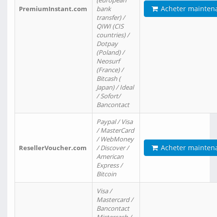
(european
Acheter mainten
PremiumInstant.com
bank
transfer) /
QIWI (CIS
countries) /
Dotpay
(Poland) /
Neosurf
(France) /
Bitcash (
Japan) / Ideal
/ Sofort/
Bancontact
Paypal / Visa
/ MasterCard
/ WebMoney
Acheter mainten
ResellerVoucher.com
/ Discover /
American
Express /
Bitcoin
Visa /
Mastercard /
Bancontact