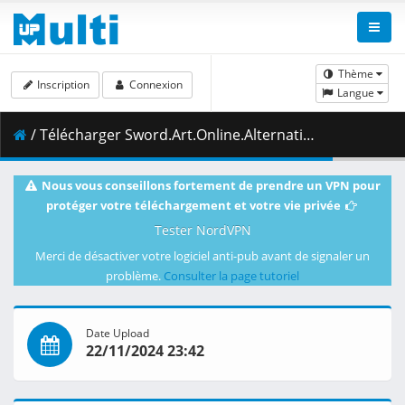
Thème
Inscription
Connexion
Langue
/ Télécharger Sword.Art.Online.Alternative.Gun.Gale.Online.S02E04.A.Special.Rule.Launched.1080p.CR.WEB-DL.AAC2.0.H.264.DUAL-VARYG.mkv.001 ( 467.04 MB )
Nous vous conseillons fortement de prendre un VPN pour
protéger votre téléchargement et votre vie privée
Tester NordVPN
Merci de désactiver votre logiciel anti-pub avant de signaler un
problème.
Consulter la page tutoriel
Date Upload
22/11/2024 23:42