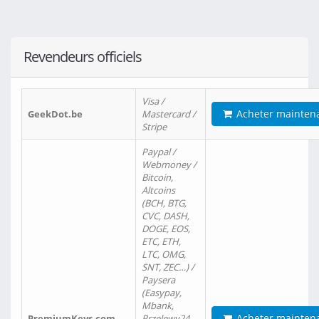
Revendeurs officiels
Visa /
Acheter mainten
GeekDot.be
Mastercard /
Stripe
Paypal /
Webmoney /
Bitcoin,
Altcoins
(BCH, BTG,
CVC, DASH,
DOGE, EOS,
ETC, ETH,
LTC, OMG,
SNT, ZEC…) /
Paysera
(Easypay,
Mbank,
Acheter mainten
PremiumKeys.com
Przelewy24,