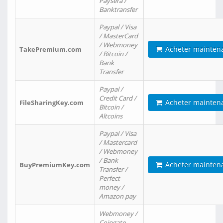
Paysera /
Banktransfer
Paypal / Visa
/ MasterCard
/ Webmoney
Acheter mainten
TakePremium.com
/ Bitcoin /
Bank
Transfer
Paypal /
Credit Card /
Acheter mainten
FileSharingKey.com
Bitcoin /
Altcoins
Paypal / Visa
/ Mastercard
/ Webmoney
/ Bank
Acheter mainten
BuyPremiumKey.com
Transfer /
Perfect
money /
Amazon pay
Webmoney /
Coingate