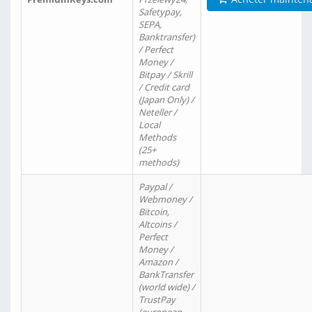
Safetypay,
SEPA,
Banktransfer)
/ Perfect
Money /
Bitpay / Skrill
/ Credit card
(Japan Only) /
Neteller /
Local
Methods
(25+
methods)
Paypal /
Webmoney /
Bitcoin,
Altcoins /
Perfect
Money /
Amazon /
BankTransfer
(world wide) /
TrustPay