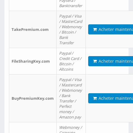
Paysera /
Banktransfer
Paypal / Visa
/ MasterCard
/ Webmoney
Acheter mainten
TakePremium.com
/ Bitcoin /
Bank
Transfer
Paypal /
Credit Card /
Acheter mainten
FileSharingKey.com
Bitcoin /
Altcoins
Paypal / Visa
/ Mastercard
/ Webmoney
/ Bank
Acheter mainten
BuyPremiumKey.com
Transfer /
Perfect
money /
Amazon pay
Webmoney /
Coingate