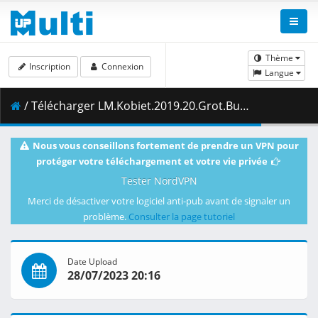
Thème
Inscription
Connexion
Langue
/ Télécharger LM.Kobiet.2019.20.Grot.Budowlani.Lodz.vs.LP.Viesti.Salo.20.11.2019.1080i.PL.HDTV.maraarab.ts ( 8.09 GB )
Nous vous conseillons fortement de prendre un VPN pour
protéger votre téléchargement et votre vie privée
Tester NordVPN
Merci de désactiver votre logiciel anti-pub avant de signaler un
problème.
Consulter la page tutoriel
Date Upload
28/07/2023 20:16