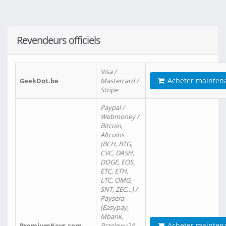
Revendeurs officiels
Visa /
Acheter mainten
GeekDot.be
Mastercard /
Stripe
Paypal /
Webmoney /
Bitcoin,
Altcoins
(BCH, BTG,
CVC, DASH,
DOGE, EOS,
ETC, ETH,
LTC, OMG,
SNT, ZEC…) /
Paysera
(Easypay,
Mbank,
Acheter mainten
PremiumKeys.com
Przelewy24,