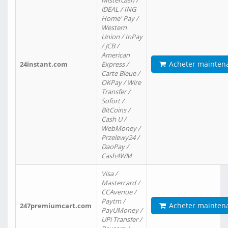
Mistercash /
iDEAL / ING
Home' Pay /
Western
Union / InPay
/ JCB /
American
Acheter mainten
24instant.com
Express /
Carte Bleue /
OKPay / Wire
Transfer /
Sofort /
BitCoins /
Cash U /
WebMoney /
Przelewy24 /
DaoPay /
Cash4WM
Visa /
Mastercard /
CCAvenue /
Paytm /
Acheter mainten
247premiumcart.com
PayUMoney /
UPi Transfer /