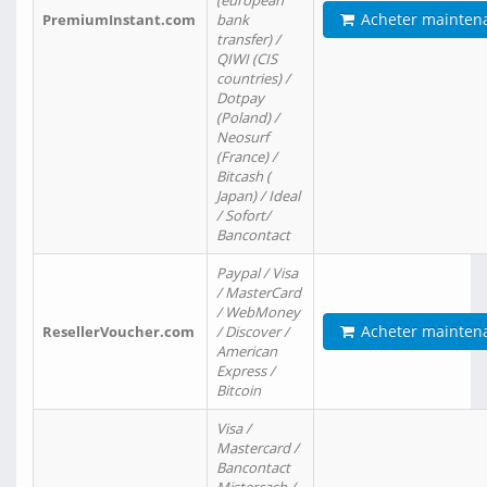
(european
Acheter mainten
PremiumInstant.com
bank
transfer) /
QIWI (CIS
countries) /
Dotpay
(Poland) /
Neosurf
(France) /
Bitcash (
Japan) / Ideal
/ Sofort/
Bancontact
Paypal / Visa
/ MasterCard
/ WebMoney
Acheter mainten
ResellerVoucher.com
/ Discover /
American
Express /
Bitcoin
Visa /
Mastercard /
Bancontact