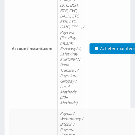
(BTC, BCH,
BTG, CVC,
DASH, ETC,
ETH, LTC,
OMG, ZEC…) /
Paysera
(EasyPay,
mBank,
Acheter mainten
AccountInstant.com
Przelewy24,
SafetyPay,
EUROPEAN
Bank
Transfer) /
Payssion,
Giropay /
Local
Methods
(20+
Methods)
Paypal /
Webmoney /
Bitcoin /
Paysera