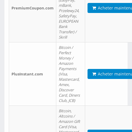
(EasyPay,
mBank,
Acheter mainten
PremiumCoupon.com
Przelewy24,
SafetyPay,
EUROPEAN
Bank
Transfer) /
Skrill
Bitcoin /
Perfect
Money /
Amazon
Payments
Acheter mainten
PlusInstant.com
(Visa,
Mastercard,
Amex,
Discover
Card, Diners
Club, JCB)
Bitcoin,
Altcoins /
Amazon Gift
Card (Visa,