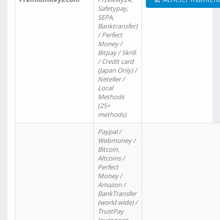
Safetypay,
SEPA,
Banktransfer)
/ Perfect
Money /
Bitpay / Skrill
/ Credit card
(Japan Only) /
Neteller /
Local
Methods
(25+
methods)
Paypal /
Webmoney /
Bitcoin,
Altcoins /
Perfect
Money /
Amazon /
BankTransfer
(world wide) /
TrustPay