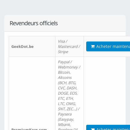
Revendeurs officiels
Visa /
Acheter mainten
GeekDot.be
Mastercard /
Stripe
Paypal /
Webmoney /
Bitcoin,
Altcoins
(BCH, BTG,
CVC, DASH,
DOGE, EOS,
ETC, ETH,
LTC, OMG,
SNT, ZEC…) /
Paysera
(Easypay,
Mbank,
Acheter mainten
PremiumKeys.com
Przelewy24,