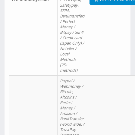
Safetypay,
SEPA,
Banktransfer)
/ Perfect
Money /
Bitpay / Skrill
/ Credit card
(Japan Only) /
Neteller /
Local
Methods
(25+
methods)
Paypal /
Webmoney /
Bitcoin,
Altcoins /
Perfect
Money /
Amazon /
BankTransfer
(world wide) /
TrustPay