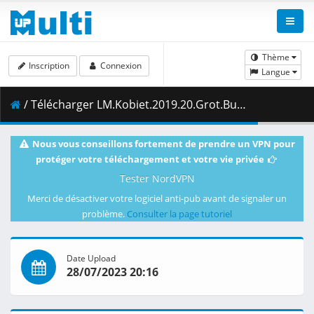
Thème
Inscription
Connexion
Langue
/ Télécharger LM.Kobiet.2019.20.Grot.Budowlani.Lodz.vs.LP.Viesti.Salo.20.11.2019.1080i.PL.HDTV.maraarab.ts ( 8.09 GB )
Nous vous conseillons fortement de prendre un VPN pour
protéger votre téléchargement et votre vie privée
Tester NordVPN
Merci de désactiver votre logiciel anti-pub avant de signaler un
problème.
Consulter la page tutoriel
Date Upload
28/07/2023 20:16