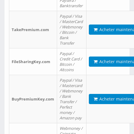
Paysera /
Banktransfer
Paypal / Visa
/ MasterCard
/ Webmoney
Acheter mainten
TakePremium.com
/ Bitcoin /
Bank
Transfer
Paypal /
Credit Card /
Acheter mainten
FileSharingKey.com
Bitcoin /
Altcoins
Paypal / Visa
/ Mastercard
/ Webmoney
/ Bank
Acheter mainten
BuyPremiumKey.com
Transfer /
Perfect
money /
Amazon pay
Webmoney /
Coingate