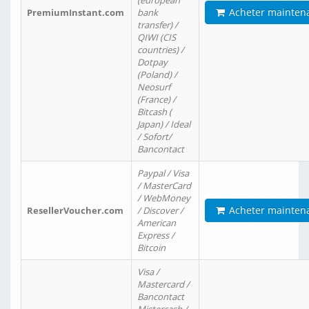
(european
Acheter mainten
PremiumInstant.com
bank
transfer) /
QIWI (CIS
countries) /
Dotpay
(Poland) /
Neosurf
(France) /
Bitcash (
Japan) / Ideal
/ Sofort/
Bancontact
Paypal / Visa
/ MasterCard
/ WebMoney
Acheter mainten
ResellerVoucher.com
/ Discover /
American
Express /
Bitcoin
Visa /
Mastercard /
Bancontact