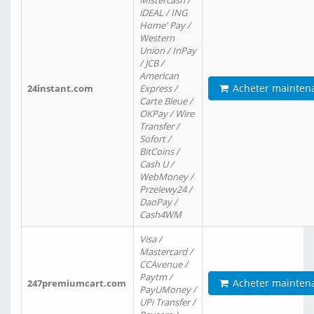
Mistercash /
iDEAL / ING
Home' Pay /
Western
Union / InPay
/ JCB /
American
Acheter mainten
24instant.com
Express /
Carte Bleue /
OKPay / Wire
Transfer /
Sofort /
BitCoins /
Cash U /
WebMoney /
Przelewy24 /
DaoPay /
Cash4WM
Visa /
Mastercard /
CCAvenue /
Paytm /
Acheter mainten
247premiumcart.com
PayUMoney /
UPi Transfer /