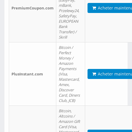
(EasyPay,
mBank,
Acheter mainten
PremiumCoupon.com
Przelewy24,
SafetyPay,
EUROPEAN
Bank
Transfer) /
Skrill
Bitcoin /
Perfect
Money /
Amazon
Payments
Acheter mainten
PlusInstant.com
(Visa,
Mastercard,
Amex,
Discover
Card, Diners
Club, JCB)
Bitcoin,
Altcoins /
Amazon Gift
Card (Visa,