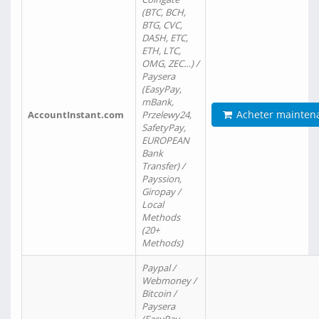
(BTC, BCH,
BTG, CVC,
DASH, ETC,
ETH, LTC,
OMG, ZEC…) /
Paysera
(EasyPay,
mBank,
Acheter mainten
AccountInstant.com
Przelewy24,
SafetyPay,
EUROPEAN
Bank
Transfer) /
Payssion,
Giropay /
Local
Methods
(20+
Methods)
Paypal /
Webmoney /
Bitcoin /
Paysera