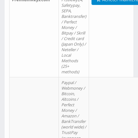
Safetypay,
SEPA,
Banktransfer)
/ Perfect
Money /
Bitpay / Skrill
/ Credit card
(Japan Only) /
Neteller /
Local
Methods
(25+
methods)
Paypal /
Webmoney /
Bitcoin,
Altcoins /
Perfect
Money /
Amazon /
BankTransfer
(world wide) /
TrustPay