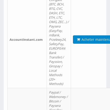
(BTC, BCH,
BTG, CVC,
DASH, ETC,
ETH, LTC,
OMG, ZEC…) /
Paysera
(EasyPay,
mBank,
Acheter mainten
AccountInstant.com
Przelewy24,
SafetyPay,
EUROPEAN
Bank
Transfer) /
Payssion,
Giropay /
Local
Methods
(20+
Methods)
Paypal /
Webmoney /
Bitcoin /
Paysera