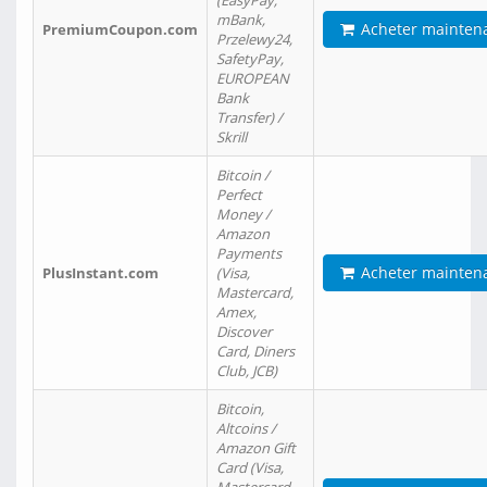
(EasyPay,
mBank,
Acheter mainten
PremiumCoupon.com
Przelewy24,
SafetyPay,
EUROPEAN
Bank
Transfer) /
Skrill
Bitcoin /
Perfect
Money /
Amazon
Payments
Acheter mainten
PlusInstant.com
(Visa,
Mastercard,
Amex,
Discover
Card, Diners
Club, JCB)
Bitcoin,
Altcoins /
Amazon Gift
Card (Visa,