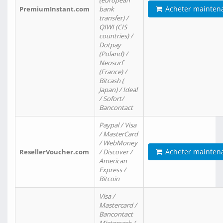
(european
Acheter mainten
PremiumInstant.com
bank
transfer) /
QIWI (CIS
countries) /
Dotpay
(Poland) /
Neosurf
(France) /
Bitcash (
Japan) / Ideal
/ Sofort/
Bancontact
Paypal / Visa
/ MasterCard
/ WebMoney
Acheter mainten
ResellerVoucher.com
/ Discover /
American
Express /
Bitcoin
Visa /
Mastercard /
Bancontact