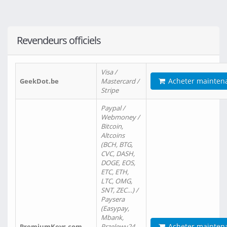
Revendeurs officiels
Visa /
Acheter mainten
GeekDot.be
Mastercard /
Stripe
Paypal /
Webmoney /
Bitcoin,
Altcoins
(BCH, BTG,
CVC, DASH,
DOGE, EOS,
ETC, ETH,
LTC, OMG,
SNT, ZEC…) /
Paysera
(Easypay,
Mbank,
Acheter mainten
PremiumKeys.com
Przelewy24,