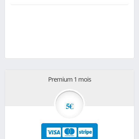
Premium 1 mois
5€