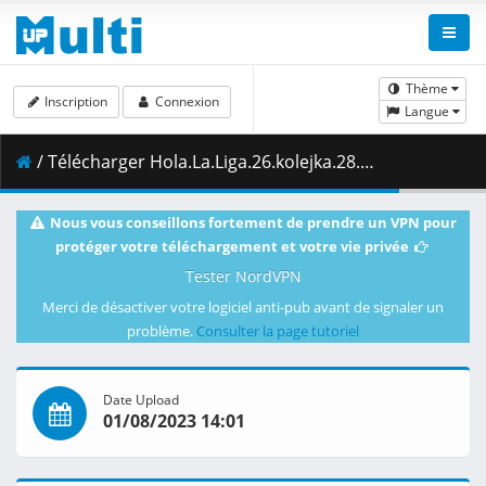
Thème
Inscription
Connexion
Langue
/ Télécharger Hola.La.Liga.26.kolejka.28.02.2022.1080i.PL.HDTV.maraarab.ts ( 2.66 GB )
Nous vous conseillons fortement de prendre un VPN pour
protéger votre téléchargement et votre vie privée
Tester NordVPN
Merci de désactiver votre logiciel anti-pub avant de signaler un
problème.
Consulter la page tutoriel
Date Upload
01/08/2023 14:01