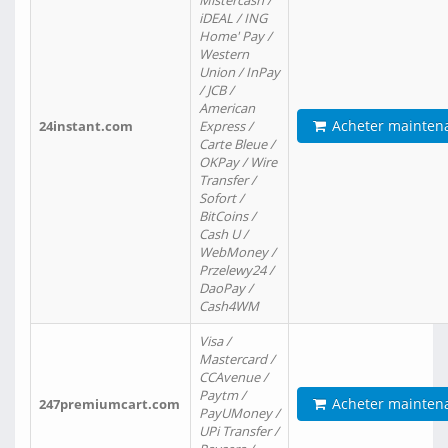
Mistercash /
iDEAL / ING
Home' Pay /
Western
Union / InPay
/ JCB /
American
Acheter mainten
24instant.com
Express /
Carte Bleue /
OKPay / Wire
Transfer /
Sofort /
BitCoins /
Cash U /
WebMoney /
Przelewy24 /
DaoPay /
Cash4WM
Visa /
Mastercard /
CCAvenue /
Paytm /
Acheter mainten
247premiumcart.com
PayUMoney /
UPi Transfer /