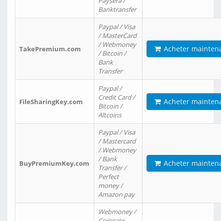
Paysera /
Banktransfer
Paypal / Visa
/ MasterCard
/ Webmoney
Acheter mainten
TakePremium.com
/ Bitcoin /
Bank
Transfer
Paypal /
Credit Card /
Acheter mainten
FileSharingKey.com
Bitcoin /
Altcoins
Paypal / Visa
/ Mastercard
/ Webmoney
/ Bank
Acheter mainten
BuyPremiumKey.com
Transfer /
Perfect
money /
Amazon pay
Webmoney /
Coingate