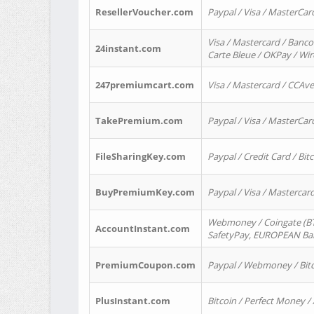
ResellerVoucher.com
Paypal / Visa / MasterCar
Visa / Mastercard / Banco
24instant.com
Carte Bleue / OKPay / Wi
247premiumcart.com
Visa / Mastercard / CCAv
TakePremium.com
Paypal / Visa / MasterCar
FileSharingKey.com
Paypal / Credit Card / Bitc
BuyPremiumKey.com
Paypal / Visa / Masterca
Webmoney / Coingate (BTC
AccountInstant.com
SafetyPay, EUROPEAN Bank
PremiumCoupon.com
Paypal / Webmoney / Bitc
PlusInstant.com
Bitcoin / Perfect Money /