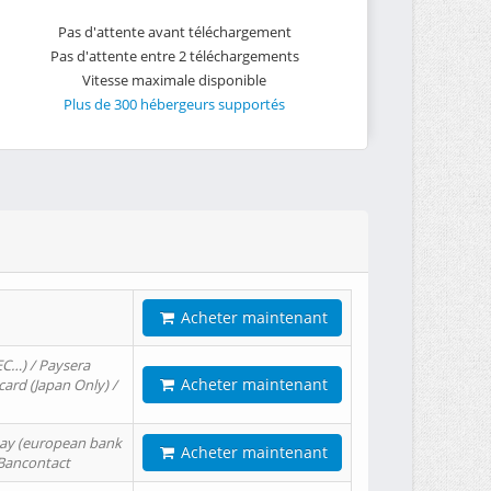
Pas d'attente avant téléchargement
Pas d'attente entre 2 téléchargements
Vitesse maximale disponible
Plus de 300 hébergeurs supportés
Acheter maintenant
EC…) / Paysera
Acheter maintenant
card (Japan Only) /
tPay (european bank
Acheter maintenant
/ Bancontact