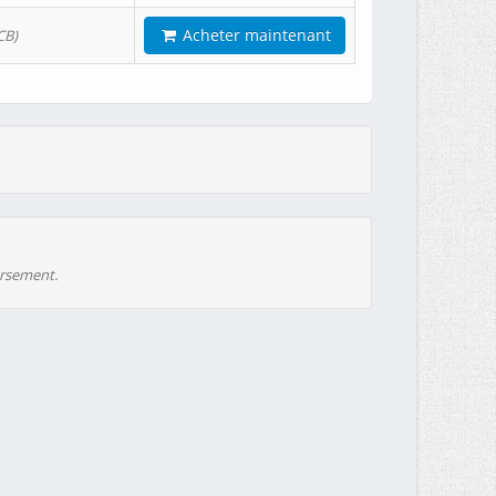
Acheter maintenant
CB)
ursement.