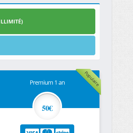
LLIMITÉ)
Populaire
Premium 1 an
50€