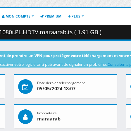
MON COMPTE
PREMIUM
PLUS
.1080i.PL.HDTV.maraarab.ts ( 1.91 GB )
nt de prendre un VPN pour protéger votre téléchargement et votre 
sactiver votre logiciel anti-pub avant de signaler un problème.
Consulter la 
Date dernier téléchargement
05/05/2024 18:07
Propriétaire
maraarab