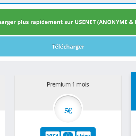
arger plus rapidement sur USENET (ANONYME & I
Télécharger
Premium 1 mois
5€