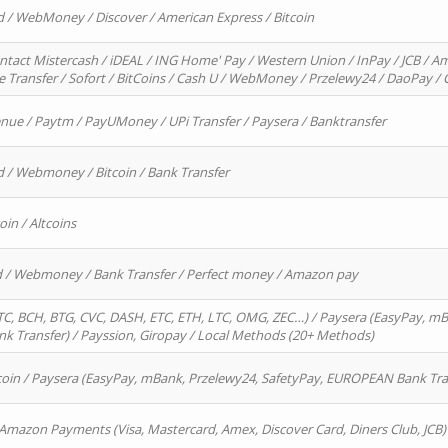
d / WebMoney / Discover / American Express / Bitcoin
ntact Mistercash / iDEAL / ING Home' Pay / Western Union / InPay / JCB / Am
re Transfer / Sofort / BitCoins / Cash U / WebMoney / Przelewy24 / DaoPay 
enue / Paytm / PayUMoney / UPi Transfer / Paysera / Banktransfer
d / Webmoney / Bitcoin / Bank Transfer
oin / Altcoins
rd / Webmoney / Bank Transfer / Perfect money / Amazon pay
, BCH, BTG, CVC, DASH, ETC, ETH, LTC, OMG, ZEC…) / Paysera (EasyPay, mB
 Transfer) / Payssion, Giropay / Local Methods (20+ Methods)
oin / Paysera (EasyPay, mBank, Przelewy24, SafetyPay, EUROPEAN Bank Transf
 Amazon Payments (Visa, Mastercard, Amex, Discover Card, Diners Club, JCB)