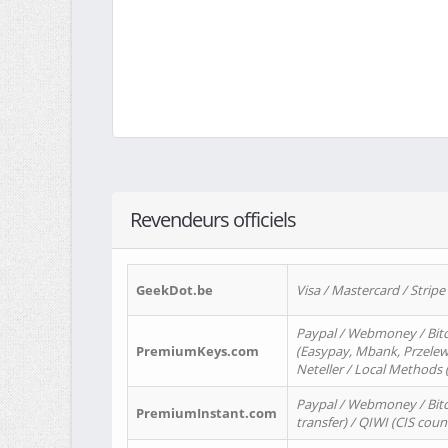
Revendeurs officiels
GeekDot.be
Visa / Mastercard / Stripe
Paypal / Webmoney / Bitc
PremiumKeys.com
(Easypay, Mbank, Przelewy2
Neteller / Local Methods
Paypal / Webmoney / Bitc
PremiumInstant.com
transfer) / QIWI (CIS coun