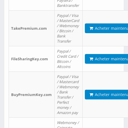
Paysera /
Banktransfer
Paypal / Visa
/ MasterCard
/ Webmoney
Acheter mainten
TakePremium.com
/ Bitcoin /
Bank
Transfer
Paypal /
Credit Card /
Acheter mainten
FileSharingKey.com
Bitcoin /
Altcoins
Paypal / Visa
/ Mastercard
/ Webmoney
/ Bank
Acheter mainten
BuyPremiumKey.com
Transfer /
Perfect
money /
Amazon pay
Webmoney /
Coingate