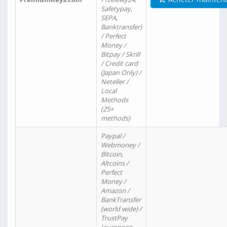
Safetypay,
SEPA,
Banktransfer)
/ Perfect
Money /
Bitpay / Skrill
/ Credit card
(Japan Only) /
Neteller /
Local
Methods
(25+
methods)
Paypal /
Webmoney /
Bitcoin,
Altcoins /
Perfect
Money /
Amazon /
BankTransfer
(world wide) /
TrustPay