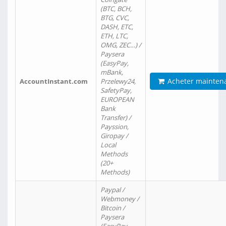
(BTC, BCH,
BTG, CVC,
DASH, ETC,
ETH, LTC,
OMG, ZEC…) /
Paysera
(EasyPay,
mBank,
Acheter mainten
AccountInstant.com
Przelewy24,
SafetyPay,
EUROPEAN
Bank
Transfer) /
Payssion,
Giropay /
Local
Methods
(20+
Methods)
Paypal /
Webmoney /
Bitcoin /
Paysera