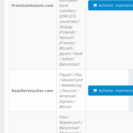
(european
Acheter mainten
PremiumInstant.com
bank
transfer) /
QIWI (CIS
countries) /
Dotpay
(Poland) /
Neosurf
(France) /
Bitcash (
Japan) / Ideal
/ Sofort/
Bancontact
Paypal / Visa
/ MasterCard
/ WebMoney
Acheter mainten
ResellerVoucher.com
/ Discover /
American
Express /
Bitcoin
Visa /
Mastercard /
Bancontact