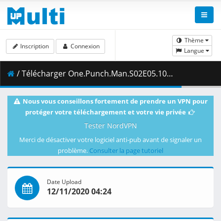
Thème
Inscription
Connexion
Langue
/ Télécharger One.Punch.Man.S02E05.1080p.Blu-Ray.10-Bit.Dual-Audio.DTS-HD.x265-iAHD.mkv.002 ( 484.22 MB )
Nous vous conseillons fortement de prendre un VPN pour
protéger votre téléchargement et votre vie privée
Tester NordVPN
Merci de désactiver votre logiciel anti-pub avant de signaler un
problème.
Consulter la page tutoriel
Date Upload
12/11/2020 04:24