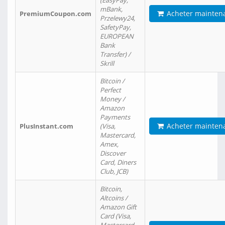
(EasyPay,
mBank,
Acheter mainten
PremiumCoupon.com
Przelewy24,
SafetyPay,
EUROPEAN
Bank
Transfer) /
Skrill
Bitcoin /
Perfect
Money /
Amazon
Payments
Acheter mainten
PlusInstant.com
(Visa,
Mastercard,
Amex,
Discover
Card, Diners
Club, JCB)
Bitcoin,
Altcoins /
Amazon Gift
Card (Visa,