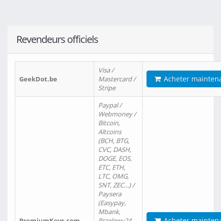
Revendeurs officiels
Visa /
Acheter mainten
GeekDot.be
Mastercard /
Stripe
Paypal /
Webmoney /
Bitcoin,
Altcoins
(BCH, BTG,
CVC, DASH,
DOGE, EOS,
ETC, ETH,
LTC, OMG,
SNT, ZEC…) /
Paysera
(Easypay,
Mbank,
Acheter mainten
PremiumKeys.com
Przelewy24,