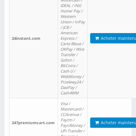
Mistercash /
iDEAL / ING
Home' Pay /
Western
Union / InPay
/ JCB /
American
Acheter mainten
24instant.com
Express /
Carte Bleue /
OKPay / Wire
Transfer /
Sofort /
BitCoins /
Cash U /
WebMoney /
Przelewy24 /
DaoPay /
Cash4WM
Visa /
Mastercard /
CCAvenue /
Paytm /
Acheter mainten
247premiumcart.com
PayUMoney /
UPi Transfer /