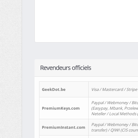
Revendeurs officiels
GeekDot.be
Visa / Mastercard / Stripe
Paypal / Webmoney / Bitc
PremiumKeys.com
(Easypay, Mbank, Przelewy2
Neteller / Local Methods
Paypal / Webmoney / Bitc
PremiumInstant.com
transfer) / QIWI (CIS coun