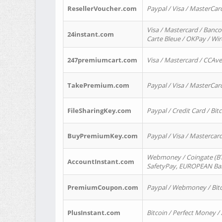
ResellerVoucher.com
Paypal / Visa / MasterCar
Visa / Mastercard / Banco
24instant.com
Carte Bleue / OKPay / Wi
247premiumcart.com
Visa / Mastercard / CCAv
TakePremium.com
Paypal / Visa / MasterCar
FileSharingKey.com
Paypal / Credit Card / Bitc
BuyPremiumKey.com
Paypal / Visa / Masterca
Webmoney / Coingate (BTC
AccountInstant.com
SafetyPay, EUROPEAN Bank
PremiumCoupon.com
Paypal / Webmoney / Bitc
PlusInstant.com
Bitcoin / Perfect Money /