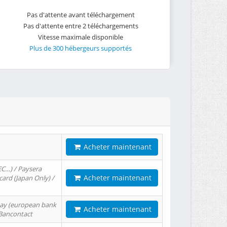
Pas d'attente avant téléchargement
Pas d'attente entre 2 téléchargements
Vitesse maximale disponible
Plus de 300 hébergeurs supportés
Acheter maintenant
EC…) / Paysera
Acheter maintenant
card (Japan Only) /
tPay (european bank
Acheter maintenant
/ Bancontact