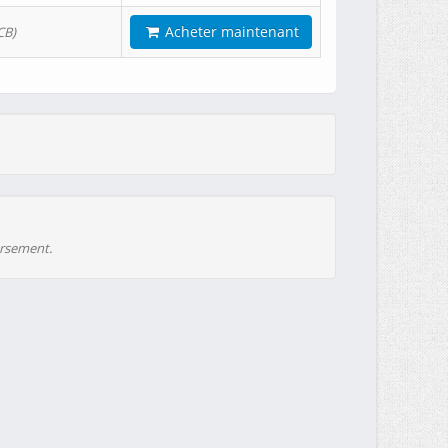
Acheter maintenant
CB)
ursement.