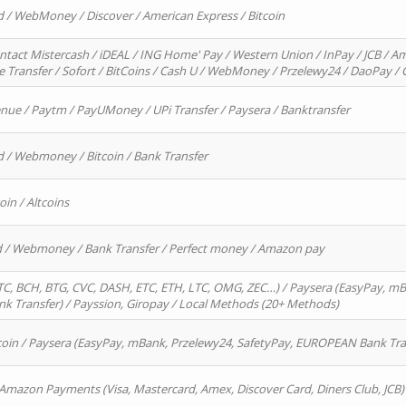
d / WebMoney / Discover / American Express / Bitcoin
ntact Mistercash / iDEAL / ING Home' Pay / Western Union / InPay / JCB / Am
re Transfer / Sofort / BitCoins / Cash U / WebMoney / Przelewy24 / DaoPay 
enue / Paytm / PayUMoney / UPi Transfer / Paysera / Banktransfer
d / Webmoney / Bitcoin / Bank Transfer
oin / Altcoins
rd / Webmoney / Bank Transfer / Perfect money / Amazon pay
, BCH, BTG, CVC, DASH, ETC, ETH, LTC, OMG, ZEC…) / Paysera (EasyPay, mB
 Transfer) / Payssion, Giropay / Local Methods (20+ Methods)
oin / Paysera (EasyPay, mBank, Przelewy24, SafetyPay, EUROPEAN Bank Transf
 Amazon Payments (Visa, Mastercard, Amex, Discover Card, Diners Club, JCB)