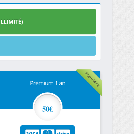
LLIMITÉ)
Populaire
Premium 1 an
50€