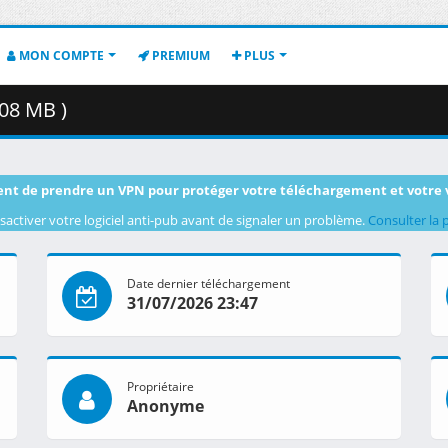
MON COMPTE
PREMIUM
PLUS
08 MB )
nt de prendre un VPN pour protéger votre téléchargement et votre 
sactiver votre logiciel anti-pub avant de signaler un problème.
Consulter la 
Date dernier téléchargement
31/07/2026 23:47
Propriétaire
Anonyme