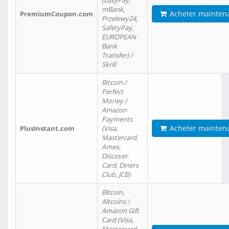
(EasyPay,
mBank,
Acheter mainten
PremiumCoupon.com
Przelewy24,
SafetyPay,
EUROPEAN
Bank
Transfer) /
Skrill
Bitcoin /
Perfect
Money /
Amazon
Payments
Acheter mainten
PlusInstant.com
(Visa,
Mastercard,
Amex,
Discover
Card, Diners
Club, JCB)
Bitcoin,
Altcoins /
Amazon Gift
Card (Visa,