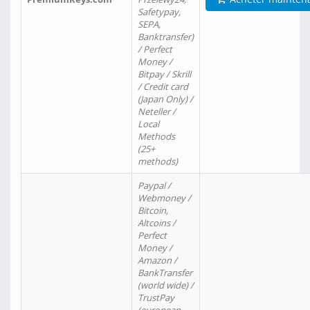
Safetypay,
SEPA,
Banktransfer)
/ Perfect
Money /
Bitpay / Skrill
/ Credit card
(Japan Only) /
Neteller /
Local
Methods
(25+
methods)
Paypal /
Webmoney /
Bitcoin,
Altcoins /
Perfect
Money /
Amazon /
BankTransfer
(world wide) /
TrustPay