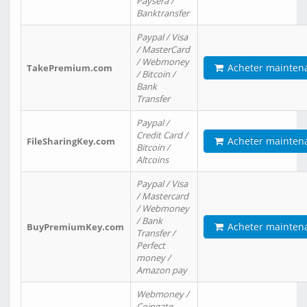
Paysera /
Banktransfer
Paypal / Visa
/ MasterCard
/ Webmoney
Acheter mainten
TakePremium.com
/ Bitcoin /
Bank
Transfer
Paypal /
Credit Card /
Acheter mainten
FileSharingKey.com
Bitcoin /
Altcoins
Paypal / Visa
/ Mastercard
/ Webmoney
/ Bank
Acheter mainten
BuyPremiumKey.com
Transfer /
Perfect
money /
Amazon pay
Webmoney /
Coingate