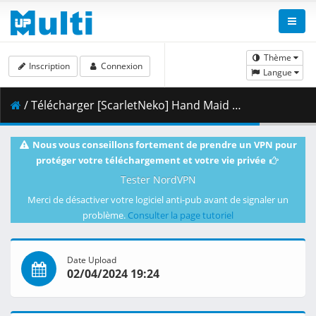
Thème
Inscription
Connexion
Langue
/ Télécharger [ScarletNeko] Hand Maid May S1 [540p][AV1][FLAC][2393E6EE].mkv.002 ( 308.04 MB )
Nous vous conseillons fortement de prendre un VPN pour
protéger votre téléchargement et votre vie privée
Tester NordVPN
Merci de désactiver votre logiciel anti-pub avant de signaler un
problème.
Consulter la page tutoriel
Date Upload
02/04/2024 19:24