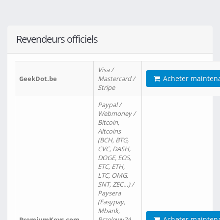
Revendeurs officiels
Visa /
Acheter mainten
GeekDot.be
Mastercard /
Stripe
Paypal /
Webmoney /
Bitcoin,
Altcoins
(BCH, BTG,
CVC, DASH,
DOGE, EOS,
ETC, ETH,
LTC, OMG,
SNT, ZEC…) /
Paysera
(Easypay,
Mbank,
Acheter mainten
PremiumKeys.com
Przelewy24,