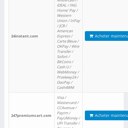
Mistercash /
iDEAL / ING
Home' Pay /
Western
Union / InPay
/ JCB /
American
Acheter mainten
24instant.com
Express /
Carte Bleue /
OKPay / Wire
Transfer /
Sofort /
BitCoins /
Cash U /
WebMoney /
Przelewy24 /
DaoPay /
Cash4WM
Visa /
Mastercard /
CCAvenue /
Paytm /
Acheter mainten
247premiumcart.com
PayUMoney /
UPi Transfer /