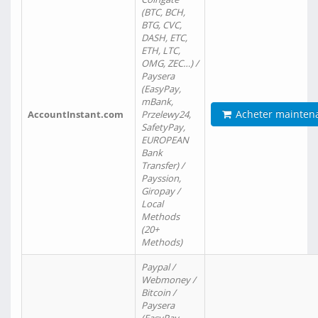
(BTC, BCH,
BTG, CVC,
DASH, ETC,
ETH, LTC,
OMG, ZEC…) /
Paysera
(EasyPay,
mBank,
Acheter mainten
AccountInstant.com
Przelewy24,
SafetyPay,
EUROPEAN
Bank
Transfer) /
Payssion,
Giropay /
Local
Methods
(20+
Methods)
Paypal /
Webmoney /
Bitcoin /
Paysera