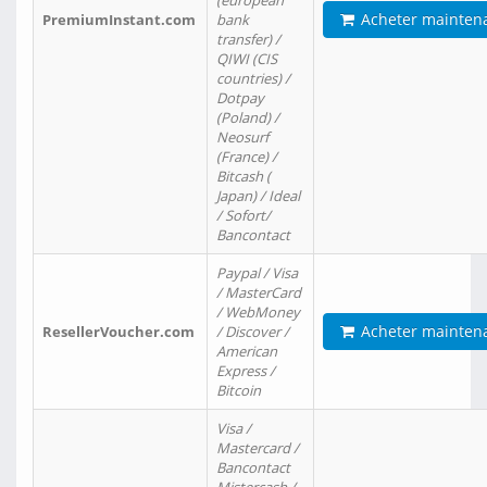
(european
Acheter mainten
PremiumInstant.com
bank
transfer) /
QIWI (CIS
countries) /
Dotpay
(Poland) /
Neosurf
(France) /
Bitcash (
Japan) / Ideal
/ Sofort/
Bancontact
Paypal / Visa
/ MasterCard
/ WebMoney
Acheter mainten
ResellerVoucher.com
/ Discover /
American
Express /
Bitcoin
Visa /
Mastercard /
Bancontact