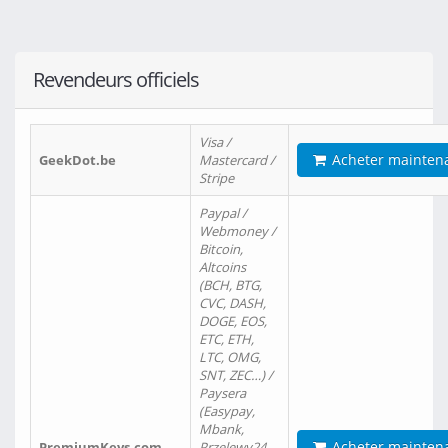
Revendeurs officiels
Visa /
Acheter mainten
GeekDot.be
Mastercard /
Stripe
Paypal /
Webmoney /
Bitcoin,
Altcoins
(BCH, BTG,
CVC, DASH,
DOGE, EOS,
ETC, ETH,
LTC, OMG,
SNT, ZEC…) /
Paysera
(Easypay,
Mbank,
Acheter mainten
PremiumKeys.com
Przelewy24,