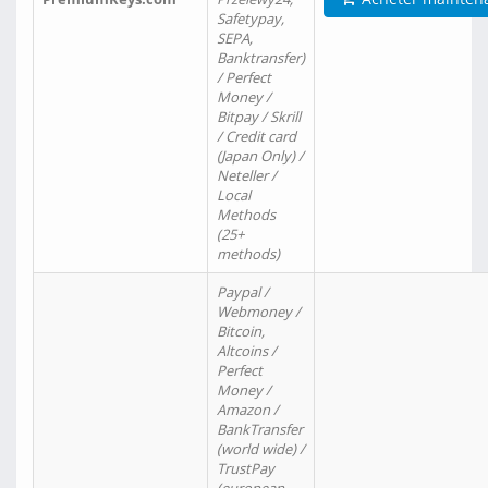
Safetypay,
SEPA,
Banktransfer)
/ Perfect
Money /
Bitpay / Skrill
/ Credit card
(Japan Only) /
Neteller /
Local
Methods
(25+
methods)
Paypal /
Webmoney /
Bitcoin,
Altcoins /
Perfect
Money /
Amazon /
BankTransfer
(world wide) /
TrustPay