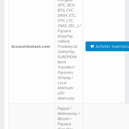
(BTC, BCH,
BTG, CVC,
DASH, ETC,
ETH, LTC,
OMG, ZEC…) /
Paysera
(EasyPay,
mBank,
Acheter mainten
AccountInstant.com
Przelewy24,
SafetyPay,
EUROPEAN
Bank
Transfer) /
Payssion,
Giropay /
Local
Methods
(20+
Methods)
Paypal /
Webmoney /
Bitcoin /
Paysera