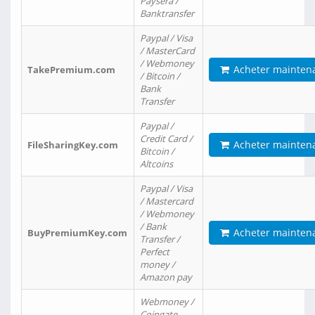
Paysera /
Banktransfer
Paypal / Visa
/ MasterCard
/ Webmoney
Acheter mainten
TakePremium.com
/ Bitcoin /
Bank
Transfer
Paypal /
Credit Card /
Acheter mainten
FileSharingKey.com
Bitcoin /
Altcoins
Paypal / Visa
/ Mastercard
/ Webmoney
/ Bank
Acheter mainten
BuyPremiumKey.com
Transfer /
Perfect
money /
Amazon pay
Webmoney /
Coingate