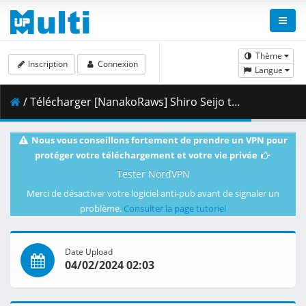
Thème
Inscription
Connexion
Langue
/ Télécharger [NanakoRaws] Shiro Seijo to Kuro Bokushi - 09v2 (1080p).mkv.002 ( 419.18 MB )
Nous vous conseillons fortement de prendre un VPN pour
protéger votre téléchargement et votre vie privée
Tester NordVPN
Merci de désactiver votre logiciel anti-pub avant de signaler un
problème.
Consulter la page tutoriel
Date Upload
04/02/2024 02:03