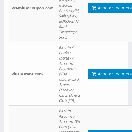
(EasyPay,
mBank,
Acheter mainten
PremiumCoupon.com
Przelewy24,
SafetyPay,
EUROPEAN
Bank
Transfer) /
Skrill
Bitcoin /
Perfect
Money /
Amazon
Payments
Acheter mainten
PlusInstant.com
(Visa,
Mastercard,
Amex,
Discover
Card, Diners
Club, JCB)
Bitcoin,
Altcoins /
Amazon Gift
Card (Visa,