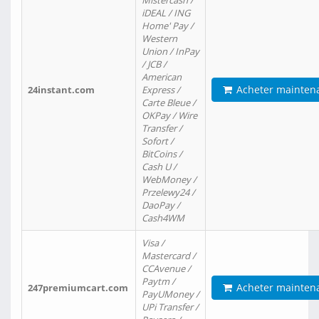
Mistercash /
iDEAL / ING
Home' Pay /
Western
Union / InPay
/ JCB /
American
Acheter mainten
24instant.com
Express /
Carte Bleue /
OKPay / Wire
Transfer /
Sofort /
BitCoins /
Cash U /
WebMoney /
Przelewy24 /
DaoPay /
Cash4WM
Visa /
Mastercard /
CCAvenue /
Paytm /
Acheter mainten
247premiumcart.com
PayUMoney /
UPi Transfer /