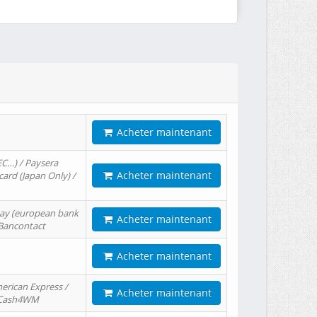
Acheter maintenant
EC…) / Paysera
Acheter maintenant
card (Japan Only) /
tPay (european bank
Acheter maintenant
/ Bancontact
Acheter maintenant
erican Express /
Acheter maintenant
/ Cash4WM