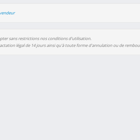
evendeur
ter sans restrictions nos conditions d'utilisation.
ractation légal de 14 jours ainsi qu'à toute forme d'annulation ou de rembo
ent financé par la publicité