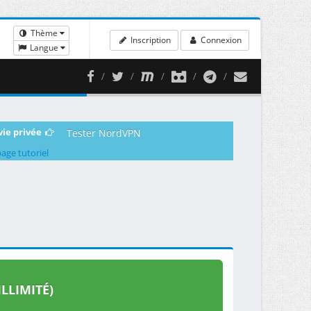
Thème
Inscription
Connexion
Langue
vie privée
Tester NordVPN
page tutoriel
LLIMITÉ)