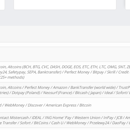
oin, Altcoins (BCH, BTG, CVC, DASH, DOGE, EOS, ETC, ETH, LTC, OMG, SNT, Z
4, Safetypay, SEPA, Banktransfer) / Perfect Money / Bitpay / Skrill / Credit 
 (25+ methods)
oin, Altcoins / Perfect Money / Amazon / BankTransfer (world wide) / Trus
tries) / Dotpay (Poland) / Neosurf (France) / Bitcash ( Japan) / Ideal / Sofort
d / WebMoney / Discover / American Express / Bitcoin
ntact Mistercash / iDEAL / ING Home' Pay / Western Union / InPay / JCB / Am
re Transfer / Sofort / BitCoins / Cash U / WebMoney / Przelewy24 / DaoPay 