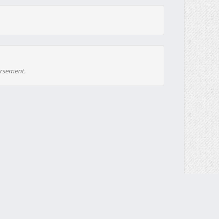
ursement.
Envoyez votre demande DMCA à
contact@multiup.io