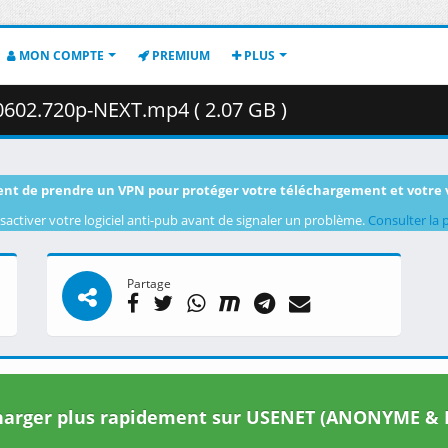
MON COMPTE
PREMIUM
PLUS
0602.720p-NEXT.mp4 ( 2.07 GB )
nt de prendre un VPN pour protéger votre téléchargement et votre 
sactiver votre logiciel anti-pub avant de signaler un problème.
Consulter la 
Partage
arger plus rapidement sur USENET (ANONYME & I