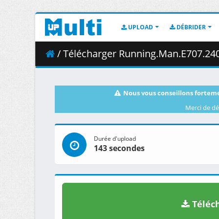
UPLOAD
DÉBRIDER
/ Télécharger Running.Man.E707.24
Nous vous conseillons forteme
Merci de dé
Durée d'upload
143 secondes
Téléch