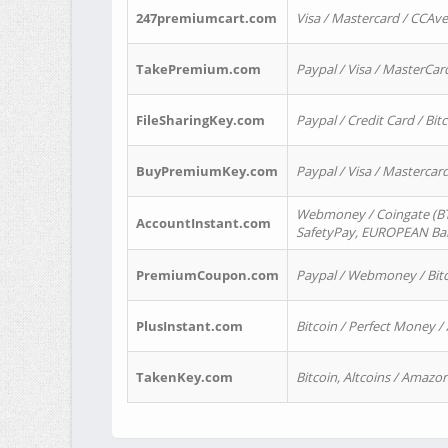
247premiumcart.com
Visa / Mastercard / CCAv
TakePremium.com
Paypal / Visa / MasterCar
FileSharingKey.com
Paypal / Credit Card / Bitc
BuyPremiumKey.com
Paypal / Visa / Masterca
Webmoney / Coingate (BTC
AccountInstant.com
SafetyPay, EUROPEAN Bank
PremiumCoupon.com
Paypal / Webmoney / Bitc
PlusInstant.com
Bitcoin / Perfect Money /
TakenKey.com
Bitcoin, Altcoins / Amazon