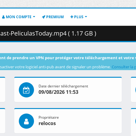
MON COMPTE
PREMIUM
PLUS
ast-PeliculasToday.mp4 ( 1.17 GB )
nt de prendre un VPN pour protéger votre téléchargement et votre 
sactiver votre logiciel anti-pub avant de signaler un problème.
Consulter la 
Date dernier téléchargement
09/08/2026 11:53
Propriétaire
relocos