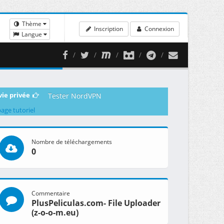
Thème
Inscription
Connexion
Langue
vie privée
Tester NordVPN
page tutoriel
Nombre de téléchargements
0
Commentaire
PlusPeliculas.com- File Uploader
(z-o-o-m.eu)