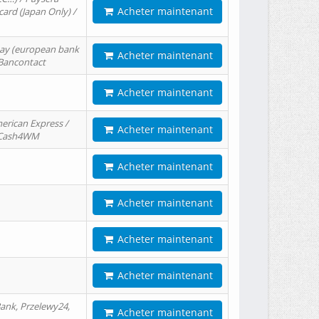
Acheter maintenant
card (Japan Only) /
tPay (european bank
Acheter maintenant
/ Bancontact
Acheter maintenant
erican Express /
Acheter maintenant
/ Cash4WM
Acheter maintenant
Acheter maintenant
Acheter maintenant
Acheter maintenant
ank, Przelewy24,
Acheter maintenant