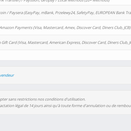
 Transfer) / Payssion, Giropay / Local Methods (20+ Methods)
oin / Paysera (EasyPay, mBank, Przelewy24, SafetyPay, EUROPEAN Bank Transf
 Amazon Payments (Visa, Mastercard, Amex, Discover Card, Diners Club, JCB)
 Gift Card (Visa, Mastercard, American Express, Discover Card, Diners Club, J
evendeur
ter sans restrictions nos conditions d'utilisation.
ractation légal de 14 jours ainsi qu'à toute forme d'annulation ou de rembo