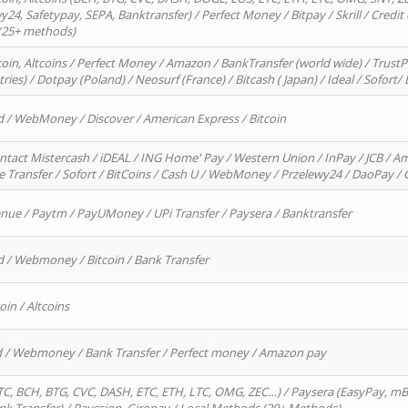
4, Safetypay, SEPA, Banktransfer) / Perfect Money / Bitpay / Skrill / Credit 
 (25+ methods)
oin, Altcoins / Perfect Money / Amazon / BankTransfer (world wide) / Trus
tries) / Dotpay (Poland) / Neosurf (France) / Bitcash ( Japan) / Ideal / Sofort
d / WebMoney / Discover / American Express / Bitcoin
ntact Mistercash / iDEAL / ING Home' Pay / Western Union / InPay / JCB / Am
re Transfer / Sofort / BitCoins / Cash U / WebMoney / Przelewy24 / DaoPay 
enue / Paytm / PayUMoney / UPi Transfer / Paysera / Banktransfer
d / Webmoney / Bitcoin / Bank Transfer
oin / Altcoins
rd / Webmoney / Bank Transfer / Perfect money / Amazon pay
, BCH, BTG, CVC, DASH, ETC, ETH, LTC, OMG, ZEC…) / Paysera (EasyPay, mB