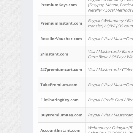
PremiumKeys.com
(Easypay, Mbank, Przelewy2
Neteller / Local Methods
Paypal / Webmoney / Bitc
PremiumInstant.com
transfer) / QIWI (CIS coun
ResellerVoucher.com
Paypal / Visa / MasterCar
Visa / Mastercard / Banco
24instant.com
Carte Bleue / OKPay / Wi
247premiumcart.com
Visa / Mastercard / CCAv
TakePremium.com
Paypal / Visa / MasterCar
FileSharingKey.com
Paypal / Credit Card / Bitc
BuyPremiumKey.com
Paypal / Visa / Masterca
Webmoney / Coingate (BTC
AccountInstant.com