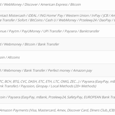
d / WebMoney / Discover / American Express / Bitcoin
ntact Mistercash / iDEAL / ING Home' Pay / Western Union / InPay / JCB / Am
re Transfer / Sofort / BitCoins / Cash U / WebMoney / Przelewy24 / DaoPay 
enue / Paytm / PayUMoney / UPi Transfer / Paysera / Banktransfer
d / Webmoney / Bitcoin / Bank Transfer
oin / Altcoins
rd / Webmoney / Bank Transfer / Perfect money / Amazon pay
, BCH, BTG, CVC, DASH, ETC, ETH, LTC, OMG, ZEC…) / Paysera (EasyPay, mB
 Transfer) / Payssion, Giropay / Local Methods (20+ Methods)
oin / Paysera (EasyPay, mBank, Przelewy24, SafetyPay, EUROPEAN Bank Transf
 Amazon Payments (Visa, Mastercard, Amex, Discover Card, Diners Club, JCB)