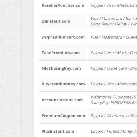
ResellerVoucher.com
Paypal / Visa / MasterCar
Visa / Mastercard / Banco
24instant.com
Carte Bleue / OKPay / Wi
247premiumcart.com
Visa / Mastercard / CCAv
TakePremium.com
Paypal / Visa / MasterCar
FileSharingKey.com
Paypal / Credit Card / Bitc
BuyPremiumKey.com
Paypal / Visa / Masterca
Webmoney / Coingate (BTC
AccountInstant.com
SafetyPay, EUROPEAN Bank
PremiumCoupon.com
Paypal / Webmoney / Bitc
PlusInstant.com
Bitcoin / Perfect Money /