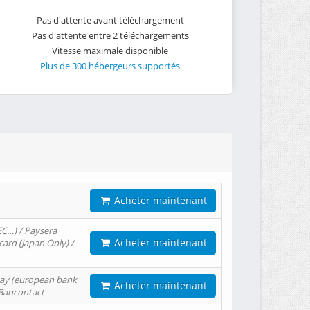
Pas d'attente avant téléchargement
Pas d'attente entre 2 téléchargements
Vitesse maximale disponible
Plus de 300 hébergeurs supportés
Acheter maintenant
EC…) / Paysera
Acheter maintenant
card (Japan Only) /
tPay (european bank
Acheter maintenant
/ Bancontact