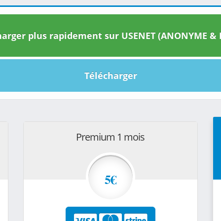
arger plus rapidement sur USENET (ANONYME & I
Télécharger
Premium 1 mois
5€