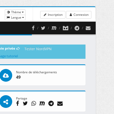
Thème
Inscription
Connexion
Langue
vie privée
Tester NordVPN
page tutoriel
Nombre de téléchargements
49
Partage