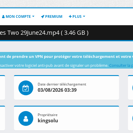
MON COMPTE
PREMIUM
PLUS
es Two 29June24.mp4 ( 3.46 GB )
nt de prendre un VPN pour protéger votre téléchargement et votre 
sactiver votre logiciel anti-pub avant de signaler un problème.
Consulter la 
Date dernier téléchargement
03/08/2026 03:39
Propriétaire
kingsolu