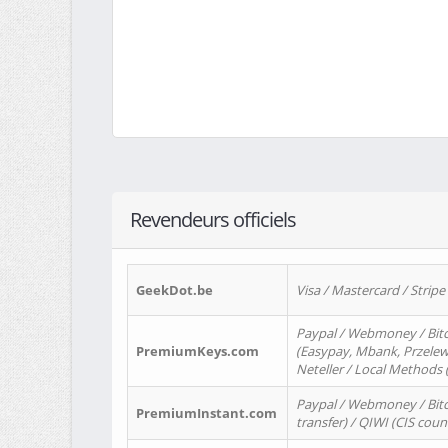
Revendeurs officiels
GeekDot.be
Visa / Mastercard / Stripe
Paypal / Webmoney / Bitc
PremiumKeys.com
(Easypay, Mbank, Przelewy2
Neteller / Local Methods
Paypal / Webmoney / Bitc
PremiumInstant.com
transfer) / QIWI (CIS coun