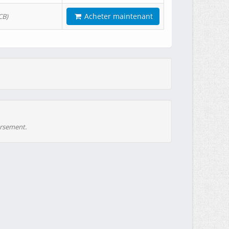
Acheter maintenant
CB)
ursement.