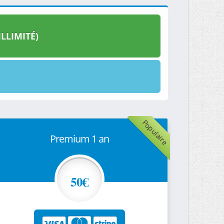
LLIMITÉ)
Populaire
Premium 1 an
50€