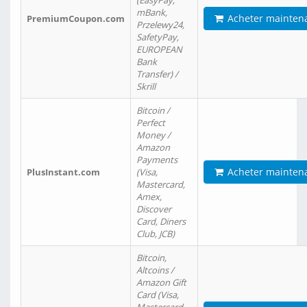
(EasyPay,
mBank,
Acheter mainten
PremiumCoupon.com
Przelewy24,
SafetyPay,
EUROPEAN
Bank
Transfer) /
Skrill
Bitcoin /
Perfect
Money /
Amazon
Payments
Acheter mainten
PlusInstant.com
(Visa,
Mastercard,
Amex,
Discover
Card, Diners
Club, JCB)
Bitcoin,
Altcoins /
Amazon Gift
Card (Visa,