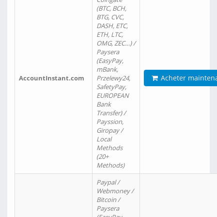
(BTC, BCH,
BTG, CVC,
DASH, ETC,
ETH, LTC,
OMG, ZEC…) /
Paysera
(EasyPay,
mBank,
Acheter mainten
AccountInstant.com
Przelewy24,
SafetyPay,
EUROPEAN
Bank
Transfer) /
Payssion,
Giropay /
Local
Methods
(20+
Methods)
Paypal /
Webmoney /
Bitcoin /
Paysera