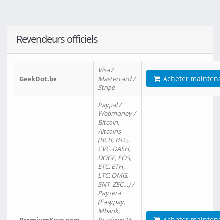
Revendeurs officiels
Visa /
Acheter mainten
GeekDot.be
Mastercard /
Stripe
Paypal /
Webmoney /
Bitcoin,
Altcoins
(BCH, BTG,
CVC, DASH,
DOGE, EOS,
ETC, ETH,
LTC, OMG,
SNT, ZEC…) /
Paysera
(Easypay,
Mbank,
Acheter mainten
PremiumKeys.com
Przelewy24,