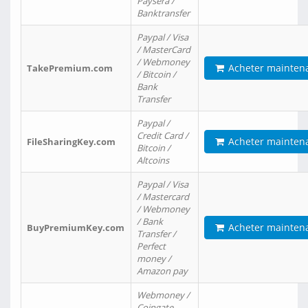
Paysera /
Banktransfer
Paypal / Visa
/ MasterCard
/ Webmoney
Acheter mainten
TakePremium.com
/ Bitcoin /
Bank
Transfer
Paypal /
Credit Card /
Acheter mainten
FileSharingKey.com
Bitcoin /
Altcoins
Paypal / Visa
/ Mastercard
/ Webmoney
/ Bank
Acheter mainten
BuyPremiumKey.com
Transfer /
Perfect
money /
Amazon pay
Webmoney /
Coingate