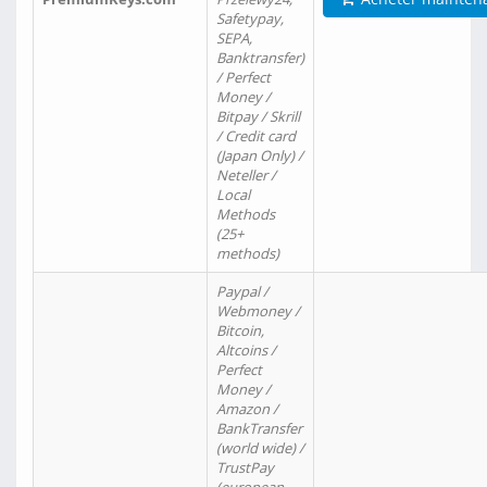
Safetypay,
SEPA,
Banktransfer)
/ Perfect
Money /
Bitpay / Skrill
/ Credit card
(Japan Only) /
Neteller /
Local
Methods
(25+
methods)
Paypal /
Webmoney /
Bitcoin,
Altcoins /
Perfect
Money /
Amazon /
BankTransfer
(world wide) /
TrustPay