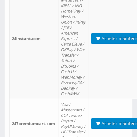
Mistercash /
iDEAL / ING
Home' Pay /
Western
Union / InPay
/ JCB /
American
Acheter mainten
24instant.com
Express /
Carte Bleue /
OKPay / Wire
Transfer /
Sofort /
BitCoins /
Cash U /
WebMoney /
Przelewy24 /
DaoPay /
Cash4WM
Visa /
Mastercard /
CCAvenue /
Paytm /
Acheter mainten
247premiumcart.com
PayUMoney /
UPi Transfer /