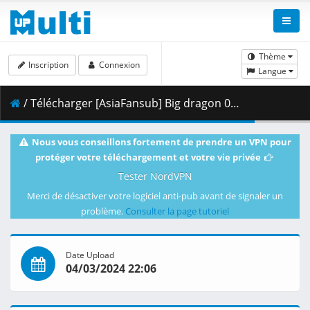
Thème
Inscription
Connexion
Langue
/ Télécharger [AsiaFansub] Big dragon 08 vostfr.mp4 ( 1.89 GB )
Nous vous conseillons fortement de prendre un VPN pour
protéger votre téléchargement et votre vie privée
Tester NordVPN
Merci de désactiver votre logiciel anti-pub avant de signaler un
problème.
Consulter la page tutoriel
Date Upload
04/03/2024 22:06