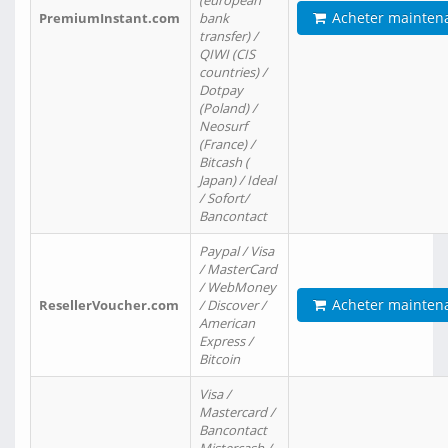
(european
Acheter mainten
PremiumInstant.com
bank
transfer) /
QIWI (CIS
countries) /
Dotpay
(Poland) /
Neosurf
(France) /
Bitcash (
Japan) / Ideal
/ Sofort/
Bancontact
Paypal / Visa
/ MasterCard
/ WebMoney
Acheter mainten
ResellerVoucher.com
/ Discover /
American
Express /
Bitcoin
Visa /
Mastercard /
Bancontact