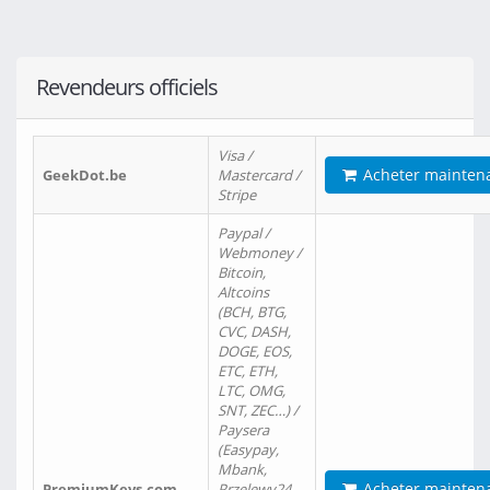
Revendeurs officiels
Visa /
Acheter mainten
GeekDot.be
Mastercard /
Stripe
Paypal /
Webmoney /
Bitcoin,
Altcoins
(BCH, BTG,
CVC, DASH,
DOGE, EOS,
ETC, ETH,
LTC, OMG,
SNT, ZEC…) /
Paysera
(Easypay,
Mbank,
Acheter mainten
PremiumKeys.com
Przelewy24,