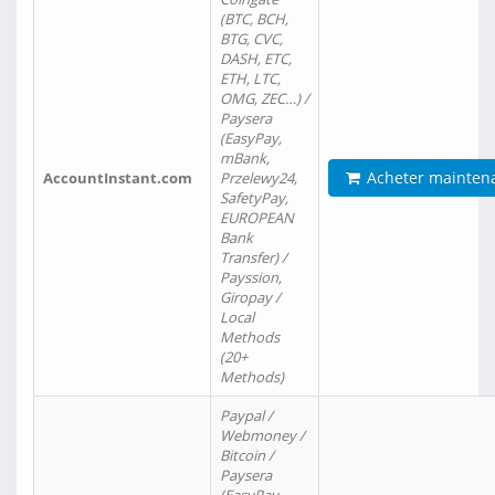
(BTC, BCH,
BTG, CVC,
DASH, ETC,
ETH, LTC,
OMG, ZEC…) /
Paysera
(EasyPay,
mBank,
Acheter mainten
AccountInstant.com
Przelewy24,
SafetyPay,
EUROPEAN
Bank
Transfer) /
Payssion,
Giropay /
Local
Methods
(20+
Methods)
Paypal /
Webmoney /
Bitcoin /
Paysera