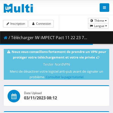
Thème
Inscription
Connexion
Langue
/ Télécharger IW iMPECT Pact 11 22 23 720p HDTV.mp4 ( 2.14 GB )
Nous vous conseillons fortement de prendre un VPN pour
protéger votre téléchargement et votre vie privée
Tester NordVPN
Merci de désactiver votre logiciel anti-pub avant de signaler un
problème.
Consulter la page tutoriel
Date Upload
03/11/2023 08:12