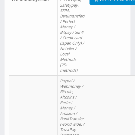
Safetypay,
SEPA,
Banktransfer)
/ Perfect
Money /
Bitpay / Skrill
/ Credit card
(Japan Only) /
Neteller /
Local
Methods
(25+
methods)
Paypal /
Webmoney /
Bitcoin,
Altcoins /
Perfect
Money /
Amazon /
BankTransfer
(world wide) /
TrustPay