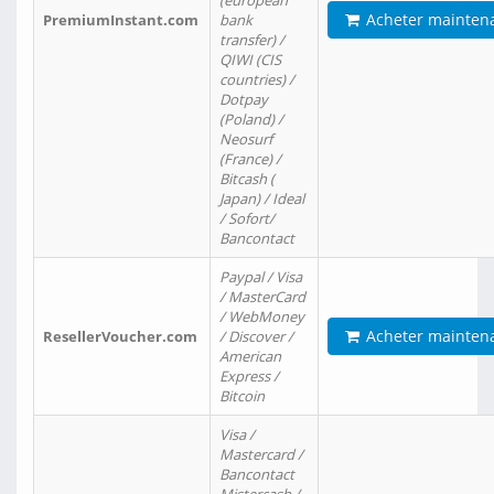
(european
Acheter mainten
PremiumInstant.com
bank
transfer) /
QIWI (CIS
countries) /
Dotpay
(Poland) /
Neosurf
(France) /
Bitcash (
Japan) / Ideal
/ Sofort/
Bancontact
Paypal / Visa
/ MasterCard
/ WebMoney
Acheter mainten
ResellerVoucher.com
/ Discover /
American
Express /
Bitcoin
Visa /
Mastercard /
Bancontact