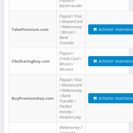
Paysera /
Banktransfer
Paypal / Visa
/ MasterCard
/ Webmoney
Acheter mainten
TakePremium.com
/ Bitcoin /
Bank
Transfer
Paypal /
Credit Card /
Acheter mainten
FileSharingKey.com
Bitcoin /
Altcoins
Paypal / Visa
/ Mastercard
/ Webmoney
/ Bank
Acheter mainten
BuyPremiumKey.com
Transfer /
Perfect
money /
Amazon pay
Webmoney /
Coingate