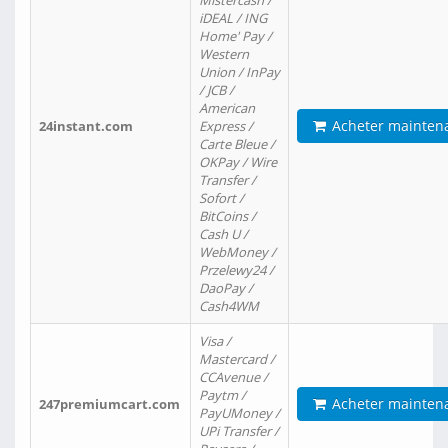
Mistercash /
iDEAL / ING
Home' Pay /
Western
Union / InPay
/ JCB /
American
Acheter mainten
24instant.com
Express /
Carte Bleue /
OKPay / Wire
Transfer /
Sofort /
BitCoins /
Cash U /
WebMoney /
Przelewy24 /
DaoPay /
Cash4WM
Visa /
Mastercard /
CCAvenue /
Paytm /
Acheter mainten
247premiumcart.com
PayUMoney /
UPi Transfer /