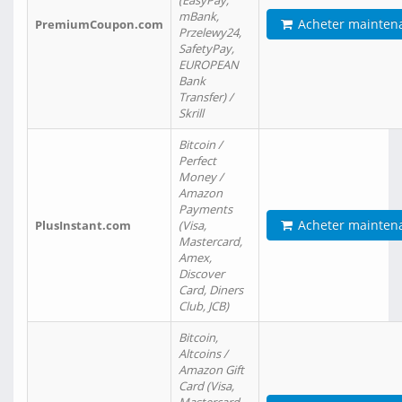
(EasyPay,
mBank,
Acheter mainten
PremiumCoupon.com
Przelewy24,
SafetyPay,
EUROPEAN
Bank
Transfer) /
Skrill
Bitcoin /
Perfect
Money /
Amazon
Payments
Acheter mainten
PlusInstant.com
(Visa,
Mastercard,
Amex,
Discover
Card, Diners
Club, JCB)
Bitcoin,
Altcoins /
Amazon Gift
Card (Visa,