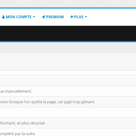
MON COMPTE
PREMIUM
PLUS
ngue manuellement.
on lorsque l'on quitte la page, car jugé trop génant.
ormant, et plus sécurisé.
omplété par la suite.