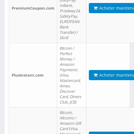
(EasyPay,
mBank,
Acheter mainten
PremiumCoupon.com
Przelewy24,
SafetyPay,
EUROPEAN
Bank
Transfer) /
Skrill
Bitcoin /
Perfect
Money /
Amazon
Payments
Acheter mainten
PlusInstant.com
(Visa,
Mastercard,
Amex,
Discover
Card, Diners
Club, JCB)
Bitcoin,
Altcoins /
Amazon Gift
Card (Visa,