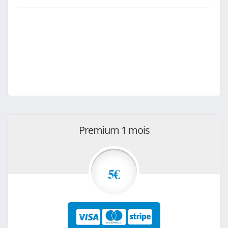
Premium 1 mois
5€