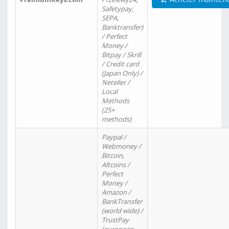
Safetypay,
SEPA,
Banktransfer)
/ Perfect
Money /
Bitpay / Skrill
/ Credit card
(Japan Only) /
Neteller /
Local
Methods
(25+
methods)
Paypal /
Webmoney /
Bitcoin,
Altcoins /
Perfect
Money /
Amazon /
BankTransfer
(world wide) /
TrustPay