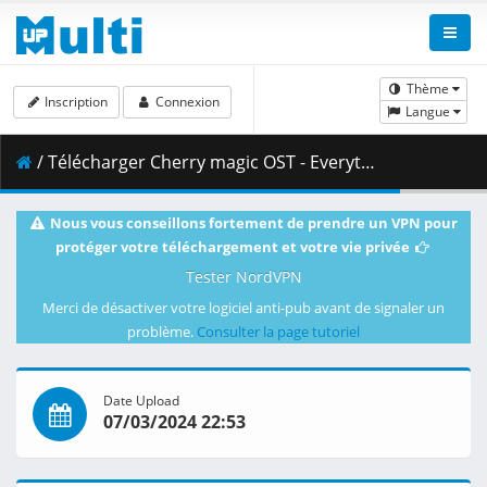
Thème
Inscription
Connexion
Langue
/ Télécharger Cherry magic OST - Everything is Magic VOSTFR - COVER.mp4 ( 89.05 MB )
Nous vous conseillons fortement de prendre un VPN pour
protéger votre téléchargement et votre vie privée
Tester NordVPN
Merci de désactiver votre logiciel anti-pub avant de signaler un
problème.
Consulter la page tutoriel
Date Upload
07/03/2024 22:53