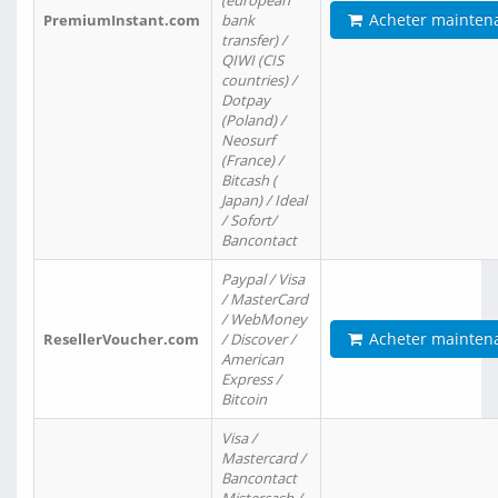
(european
Acheter mainten
PremiumInstant.com
bank
transfer) /
QIWI (CIS
countries) /
Dotpay
(Poland) /
Neosurf
(France) /
Bitcash (
Japan) / Ideal
/ Sofort/
Bancontact
Paypal / Visa
/ MasterCard
/ WebMoney
Acheter mainten
ResellerVoucher.com
/ Discover /
American
Express /
Bitcoin
Visa /
Mastercard /
Bancontact