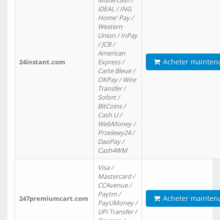
Mistercash /
iDEAL / ING
Home' Pay /
Western
Union / InPay
/ JCB /
American
Acheter mainten
24instant.com
Express /
Carte Bleue /
OKPay / Wire
Transfer /
Sofort /
BitCoins /
Cash U /
WebMoney /
Przelewy24 /
DaoPay /
Cash4WM
Visa /
Mastercard /
CCAvenue /
Paytm /
Acheter mainten
247premiumcart.com
PayUMoney /
UPi Transfer /