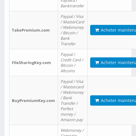
Paysera /
Banktransfer
Paypal / Visa
/ MasterCard
/ Webmoney
Acheter mainten
TakePremium.com
/ Bitcoin /
Bank
Transfer
Paypal /
Credit Card /
Acheter mainten
FileSharingKey.com
Bitcoin /
Altcoins
Paypal / Visa
/ Mastercard
/ Webmoney
/ Bank
Acheter mainten
BuyPremiumKey.com
Transfer /
Perfect
money /
Amazon pay
Webmoney /
Coingate