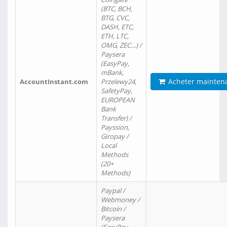
(BTC, BCH,
BTG, CVC,
DASH, ETC,
ETH, LTC,
OMG, ZEC…) /
Paysera
(EasyPay,
mBank,
Acheter mainten
AccountInstant.com
Przelewy24,
SafetyPay,
EUROPEAN
Bank
Transfer) /
Payssion,
Giropay /
Local
Methods
(20+
Methods)
Paypal /
Webmoney /
Bitcoin /
Paysera