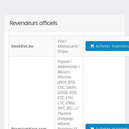
Revendeurs officiels
Visa /
Acheter mainten
GeekDot.be
Mastercard /
Stripe
Paypal /
Webmoney /
Bitcoin,
Altcoins
(BCH, BTG,
CVC, DASH,
DOGE, EOS,
ETC, ETH,
LTC, OMG,
SNT, ZEC…) /
Paysera
(Easypay,
Mbank,
Acheter mainten
PremiumKeys.com
Przelewy24,