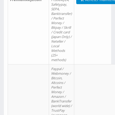
Safetypay,
SEPA,
Banktransfer)
/ Perfect
Money /
Bitpay / Skrill
/ Credit card
(Japan Only) /
Neteller /
Local
Methods
(25+
methods)
Paypal /
Webmoney /
Bitcoin,
Altcoins /
Perfect
Money /
Amazon /
BankTransfer
(world wide) /
TrustPay