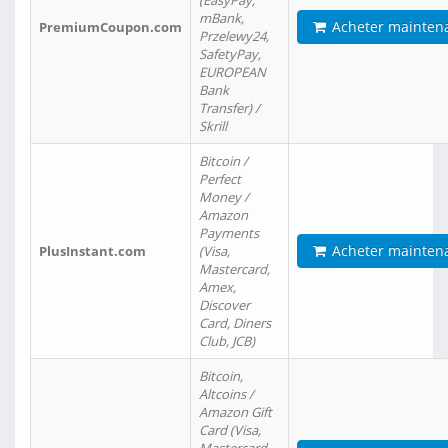
(EasyPay,
mBank,
Acheter mainten
PremiumCoupon.com
Przelewy24,
SafetyPay,
EUROPEAN
Bank
Transfer) /
Skrill
Bitcoin /
Perfect
Money /
Amazon
Payments
Acheter mainten
PlusInstant.com
(Visa,
Mastercard,
Amex,
Discover
Card, Diners
Club, JCB)
Bitcoin,
Altcoins /
Amazon Gift
Card (Visa,