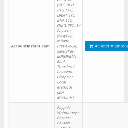
(BTC, BCH,
BTG, CVC,
DASH, ETC,
ETH, LTC,
OMG, ZEC…) /
Paysera
(EasyPay,
mBank,
Acheter mainten
AccountInstant.com
Przelewy24,
SafetyPay,
EUROPEAN
Bank
Transfer) /
Payssion,
Giropay /
Local
Methods
(20+
Methods)
Paypal /
Webmoney /
Bitcoin /
Paysera