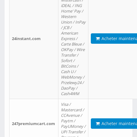
Mistercash /
iDEAL / ING
Home' Pay /
Western
Union / InPay
/ JCB /
American
Acheter mainten
24instant.com
Express /
Carte Bleue /
OKPay / Wire
Transfer /
Sofort /
BitCoins /
Cash U /
WebMoney /
Przelewy24 /
DaoPay /
Cash4WM
Visa /
Mastercard /
CCAvenue /
Paytm /
Acheter mainten
247premiumcart.com
PayUMoney /
UPi Transfer /