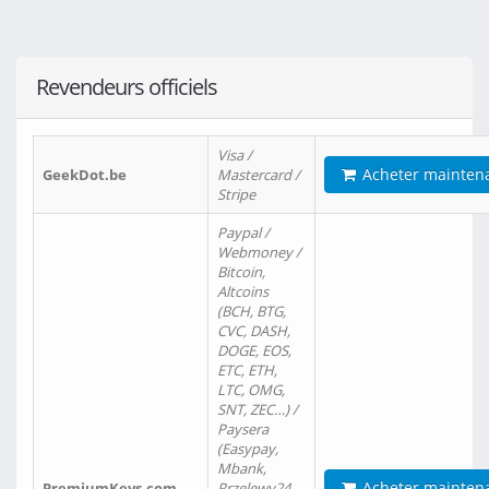
Revendeurs officiels
Visa /
Acheter mainten
GeekDot.be
Mastercard /
Stripe
Paypal /
Webmoney /
Bitcoin,
Altcoins
(BCH, BTG,
CVC, DASH,
DOGE, EOS,
ETC, ETH,
LTC, OMG,
SNT, ZEC…) /
Paysera
(Easypay,
Mbank,
Acheter mainten
PremiumKeys.com
Przelewy24,