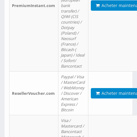
(european
Acheter mainten
PremiumInstant.com
bank
transfer) /
QIWI (CIS
countries) /
Dotpay
(Poland) /
Neosurf
(France) /
Bitcash (
Japan) / Ideal
/ Sofort/
Bancontact
Paypal / Visa
/ MasterCard
/ WebMoney
Acheter mainten
ResellerVoucher.com
/ Discover /
American
Express /
Bitcoin
Visa /
Mastercard /
Bancontact