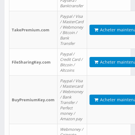
Paysera /
Banktransfer
Paypal / Visa
/ MasterCard
/ Webmoney
Acheter mainten
TakePremium.com
/ Bitcoin /
Bank
Transfer
Paypal /
Credit Card /
Acheter mainten
FileSharingKey.com
Bitcoin /
Altcoins
Paypal / Visa
/ Mastercard
/ Webmoney
/ Bank
Acheter mainten
BuyPremiumKey.com
Transfer /
Perfect
money /
Amazon pay
Webmoney /
Coingate