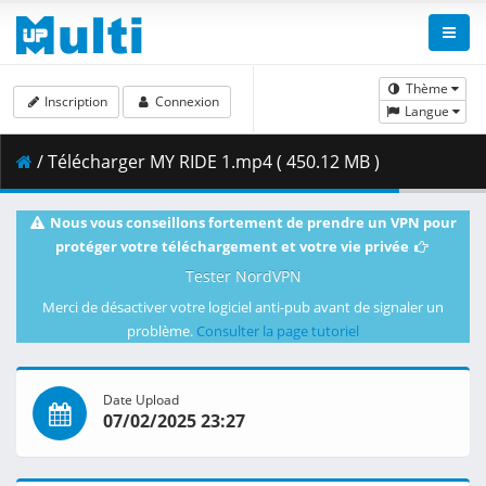
Thème
Inscription
Connexion
Langue
/ Télécharger MY RIDE 1.mp4 ( 450.12 MB )
Nous vous conseillons fortement de prendre un VPN pour
protéger votre téléchargement et votre vie privée
Tester NordVPN
Merci de désactiver votre logiciel anti-pub avant de signaler un
problème.
Consulter la page tutoriel
Date Upload
07/02/2025 23:27