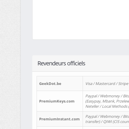
Revendeurs officiels
GeekDot.be
Visa / Mastercard / Stripe
Paypal / Webmoney / Bitc
PremiumKeys.com
(Easypay, Mbank, Przelewy2
Neteller / Local Methods
Paypal / Webmoney / Bitc
PremiumInstant.com
transfer) / QIWI (CIS coun