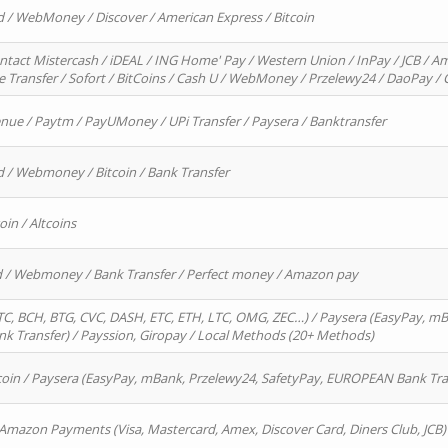
d / WebMoney / Discover / American Express / Bitcoin
ntact Mistercash / iDEAL / ING Home' Pay / Western Union / InPay / JCB / Am
re Transfer / Sofort / BitCoins / Cash U / WebMoney / Przelewy24 / DaoPay 
enue / Paytm / PayUMoney / UPi Transfer / Paysera / Banktransfer
d / Webmoney / Bitcoin / Bank Transfer
oin / Altcoins
rd / Webmoney / Bank Transfer / Perfect money / Amazon pay
, BCH, BTG, CVC, DASH, ETC, ETH, LTC, OMG, ZEC…) / Paysera (EasyPay, mB
 Transfer) / Payssion, Giropay / Local Methods (20+ Methods)
oin / Paysera (EasyPay, mBank, Przelewy24, SafetyPay, EUROPEAN Bank Transf
 Amazon Payments (Visa, Mastercard, Amex, Discover Card, Diners Club, JCB)