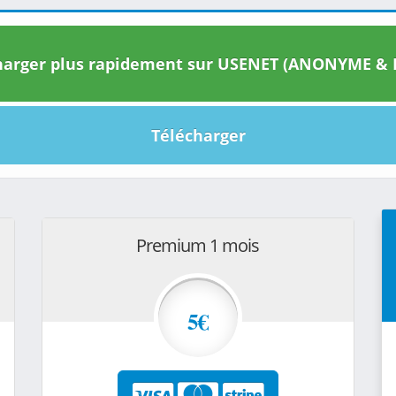
arger plus rapidement sur USENET (ANONYME & I
Télécharger
Premium 1 mois
5€