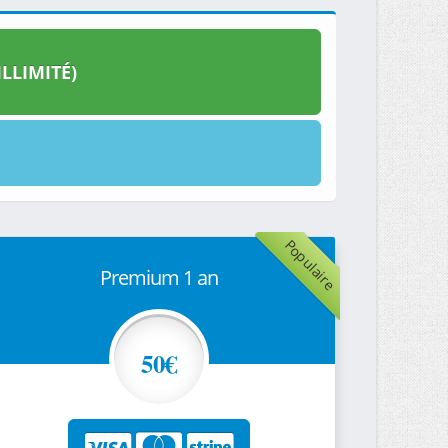
LLIMITÉ)
Populaire
Premium 1 an
50€