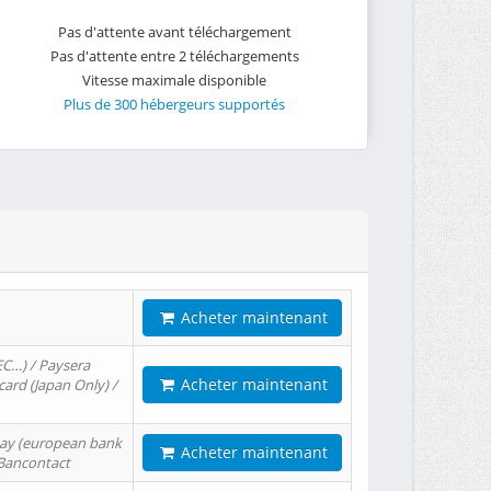
Pas d'attente avant téléchargement
Pas d'attente entre 2 téléchargements
Vitesse maximale disponible
Plus de 300 hébergeurs supportés
Acheter maintenant
EC…) / Paysera
Acheter maintenant
card (Japan Only) /
tPay (european bank
Acheter maintenant
/ Bancontact