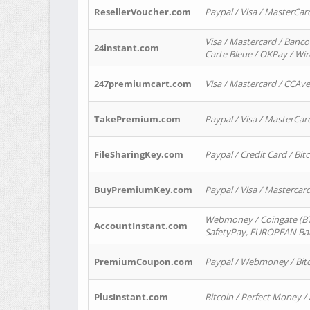
ResellerVoucher.com
Paypal / Visa / MasterCar
Visa / Mastercard / Banco
24instant.com
Carte Bleue / OKPay / Wi
247premiumcart.com
Visa / Mastercard / CCAv
TakePremium.com
Paypal / Visa / MasterCar
FileSharingKey.com
Paypal / Credit Card / Bitc
BuyPremiumKey.com
Paypal / Visa / Masterca
Webmoney / Coingate (BTC
AccountInstant.com
SafetyPay, EUROPEAN Bank
PremiumCoupon.com
Paypal / Webmoney / Bitc
PlusInstant.com
Bitcoin / Perfect Money /