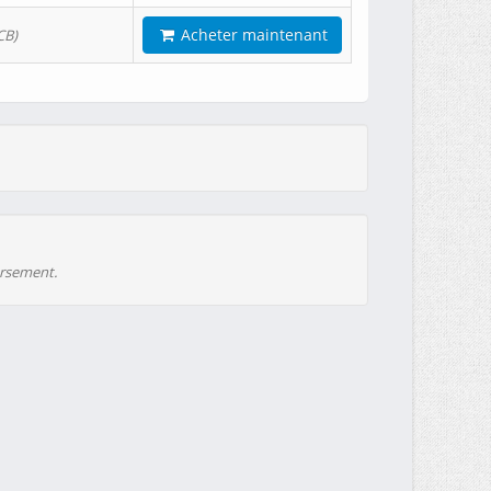
Acheter maintenant
CB)
ursement.