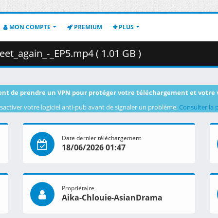
MON COMPTE
PREMIUM
PLUS
et_again_-_EP5.mp4 ( 1.01 GB )
nt de prendre un VPN pour protéger votre téléchargement et votre 
sactiver votre logiciel anti-pub avant de signaler un problème.
Consulter la 
Date dernier téléchargement
18/06/2026 01:47
Propriétaire
Aika-Chlouie-AsianDrama