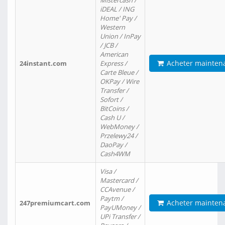
Mistercash /
iDEAL / ING
Home' Pay /
Western
Union / InPay
/ JCB /
American
Acheter mainten
24instant.com
Express /
Carte Bleue /
OKPay / Wire
Transfer /
Sofort /
BitCoins /
Cash U /
WebMoney /
Przelewy24 /
DaoPay /
Cash4WM
Visa /
Mastercard /
CCAvenue /
Paytm /
Acheter mainten
247premiumcart.com
PayUMoney /
UPi Transfer /