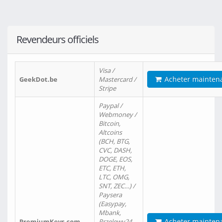
Revendeurs officiels
Visa /
Acheter mainten
GeekDot.be
Mastercard /
Stripe
Paypal /
Webmoney /
Bitcoin,
Altcoins
(BCH, BTG,
CVC, DASH,
DOGE, EOS,
ETC, ETH,
LTC, OMG,
SNT, ZEC…) /
Paysera
(Easypay,
Mbank,
Acheter mainten
PremiumKeys.com
Przelewy24,