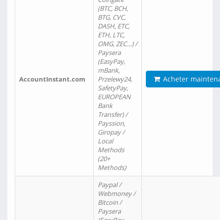
(BTC, BCH,
BTG, CVC,
DASH, ETC,
ETH, LTC,
OMG, ZEC…) /
Paysera
(EasyPay,
mBank,
Acheter mainten
AccountInstant.com
Przelewy24,
SafetyPay,
EUROPEAN
Bank
Transfer) /
Payssion,
Giropay /
Local
Methods
(20+
Methods)
Paypal /
Webmoney /
Bitcoin /
Paysera