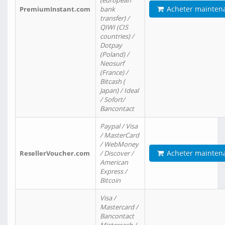
(european
Acheter mainten
PremiumInstant.com
bank
transfer) /
QIWI (CIS
countries) /
Dotpay
(Poland) /
Neosurf
(France) /
Bitcash (
Japan) / Ideal
/ Sofort/
Bancontact
Paypal / Visa
/ MasterCard
/ WebMoney
Acheter mainten
ResellerVoucher.com
/ Discover /
American
Express /
Bitcoin
Visa /
Mastercard /
Bancontact