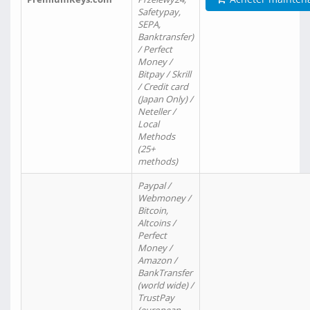
Safetypay,
SEPA,
Banktransfer)
/ Perfect
Money /
Bitpay / Skrill
/ Credit card
(Japan Only) /
Neteller /
Local
Methods
(25+
methods)
Paypal /
Webmoney /
Bitcoin,
Altcoins /
Perfect
Money /
Amazon /
BankTransfer
(world wide) /
TrustPay