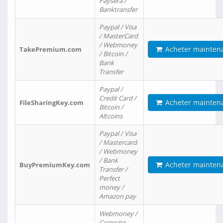
Paysera /
Banktransfer
Paypal / Visa
/ MasterCard
/ Webmoney
Acheter mainten
TakePremium.com
/ Bitcoin /
Bank
Transfer
Paypal /
Credit Card /
Acheter mainten
FileSharingKey.com
Bitcoin /
Altcoins
Paypal / Visa
/ Mastercard
/ Webmoney
/ Bank
Acheter mainten
BuyPremiumKey.com
Transfer /
Perfect
money /
Amazon pay
Webmoney /
Coingate