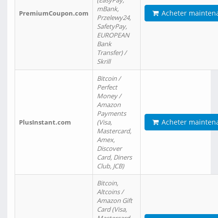
(EasyPay,
mBank,
Acheter mainten
PremiumCoupon.com
Przelewy24,
SafetyPay,
EUROPEAN
Bank
Transfer) /
Skrill
Bitcoin /
Perfect
Money /
Amazon
Payments
Acheter mainten
PlusInstant.com
(Visa,
Mastercard,
Amex,
Discover
Card, Diners
Club, JCB)
Bitcoin,
Altcoins /
Amazon Gift
Card (Visa,