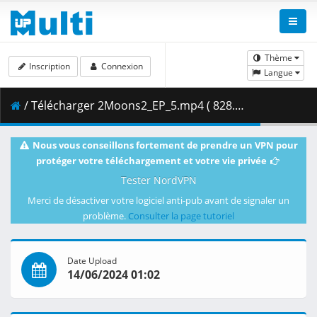
Thème
Inscription
Connexion
Langue
/ Télécharger 2Moons2_EP_5.mp4 ( 828.41 MB )
Nous vous conseillons fortement de prendre un VPN pour
protéger votre téléchargement et votre vie privée
Tester NordVPN
Merci de désactiver votre logiciel anti-pub avant de signaler un
problème.
Consulter la page tutoriel
Date Upload
14/06/2024 01:02