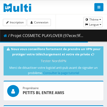
Thème
Inscription
Connexion
Langue
/ Projet COSMETIC PLAYLOVER (97ecec9fd8dde1b118084af0011ab097)
Nous vous conseillons fortement de prendre un VPN pour
protéger votre téléchargement et votre vie privée
Tester NordVPN
Merci de désactiver votre logiciel anti-pub avant de signaler un
problème.
Consulter la page tutoriel
Propriétaire
PETITS BL ENTRE AMIS