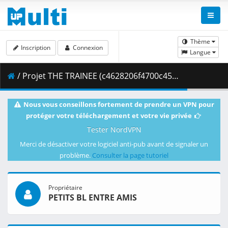
Thème
Inscription
Connexion
Langue
/ Projet THE TRAINEE (c4628206f4700c456fd2e43606ae83aa)
Nous vous conseillons fortement de prendre un VPN pour
protéger votre téléchargement et votre vie privée
Tester NordVPN
Merci de désactiver votre logiciel anti-pub avant de signaler un
problème.
Consulter la page tutoriel
Propriétaire
PETITS BL ENTRE AMIS