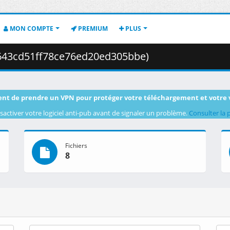
MON COMPTE
PREMIUM
PLUS
7643cd51ff78ce76ed20ed305bbe)
nt de prendre un VPN pour protéger votre téléchargement et votre 
sactiver votre logiciel anti-pub avant de signaler un problème.
Consulter la 
Fichiers
8