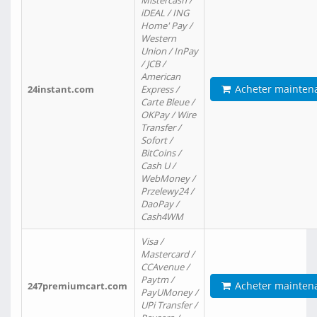
Mistercash /
iDEAL / ING
Home' Pay /
Western
Union / InPay
/ JCB /
American
Acheter mainten
24instant.com
Express /
Carte Bleue /
OKPay / Wire
Transfer /
Sofort /
BitCoins /
Cash U /
WebMoney /
Przelewy24 /
DaoPay /
Cash4WM
Visa /
Mastercard /
CCAvenue /
Paytm /
Acheter mainten
247premiumcart.com
PayUMoney /
UPi Transfer /