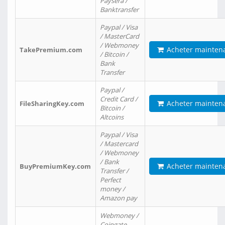
Paysera /
Banktransfer
Paypal / Visa
/ MasterCard
/ Webmoney
Acheter mainten
TakePremium.com
/ Bitcoin /
Bank
Transfer
Paypal /
Credit Card /
Acheter mainten
FileSharingKey.com
Bitcoin /
Altcoins
Paypal / Visa
/ Mastercard
/ Webmoney
/ Bank
Acheter mainten
BuyPremiumKey.com
Transfer /
Perfect
money /
Amazon pay
Webmoney /
Coingate