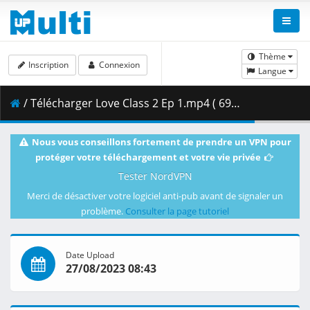
Thème
Inscription
Connexion
Langue
/ Télécharger Love Class 2 Ep 1.mp4 ( 691.66 MB )
Nous vous conseillons fortement de prendre un VPN pour
protéger votre téléchargement et votre vie privée
Tester NordVPN
Merci de désactiver votre logiciel anti-pub avant de signaler un
problème.
Consulter la page tutoriel
Date Upload
27/08/2023 08:43