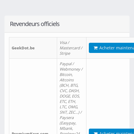
Revendeurs officiels
Visa /
Acheter mainten
GeekDot.be
Mastercard /
Stripe
Paypal /
Webmoney /
Bitcoin,
Altcoins
(BCH, BTG,
CVC, DASH,
DOGE, EOS,
ETC, ETH,
LTC, OMG,
SNT, ZEC…) /
Paysera
(Easypay,
Mbank,
Acheter mainten
PremiumKeys.com
Przelewy24,