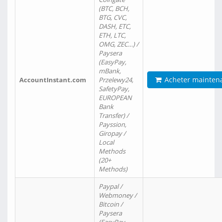
(BTC, BCH,
BTG, CVC,
DASH, ETC,
ETH, LTC,
OMG, ZEC…) /
Paysera
(EasyPay,
mBank,
Acheter mainten
AccountInstant.com
Przelewy24,
SafetyPay,
EUROPEAN
Bank
Transfer) /
Payssion,
Giropay /
Local
Methods
(20+
Methods)
Paypal /
Webmoney /
Bitcoin /
Paysera