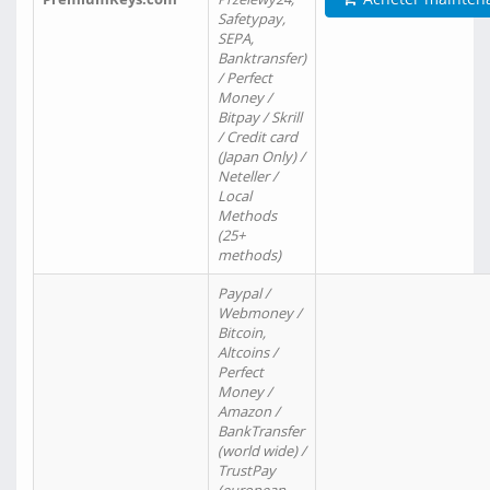
Safetypay,
SEPA,
Banktransfer)
/ Perfect
Money /
Bitpay / Skrill
/ Credit card
(Japan Only) /
Neteller /
Local
Methods
(25+
methods)
Paypal /
Webmoney /
Bitcoin,
Altcoins /
Perfect
Money /
Amazon /
BankTransfer
(world wide) /
TrustPay