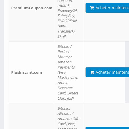
(EasyPay,
mBank,
Acheter mainten
PremiumCoupon.com
Przelewy24,
SafetyPay,
EUROPEAN
Bank
Transfer) /
Skrill
Bitcoin /
Perfect
Money /
Amazon
Payments
Acheter mainten
PlusInstant.com
(Visa,
Mastercard,
Amex,
Discover
Card, Diners
Club, JCB)
Bitcoin,
Altcoins /
Amazon Gift
Card (Visa,