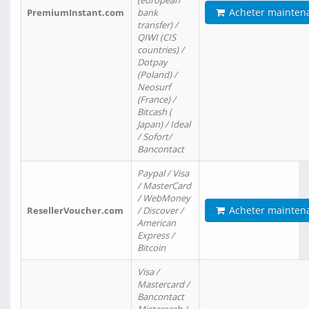
(european
Acheter mainten
PremiumInstant.com
bank
transfer) /
QIWI (CIS
countries) /
Dotpay
(Poland) /
Neosurf
(France) /
Bitcash (
Japan) / Ideal
/ Sofort/
Bancontact
Paypal / Visa
/ MasterCard
/ WebMoney
Acheter mainten
ResellerVoucher.com
/ Discover /
American
Express /
Bitcoin
Visa /
Mastercard /
Bancontact