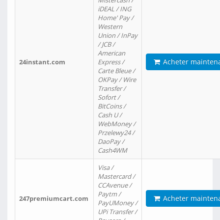
Mistercash /
iDEAL / ING
Home' Pay /
Western
Union / InPay
/ JCB /
American
Acheter mainten
24instant.com
Express /
Carte Bleue /
OKPay / Wire
Transfer /
Sofort /
BitCoins /
Cash U /
WebMoney /
Przelewy24 /
DaoPay /
Cash4WM
Visa /
Mastercard /
CCAvenue /
Paytm /
Acheter mainten
247premiumcart.com
PayUMoney /
UPi Transfer /