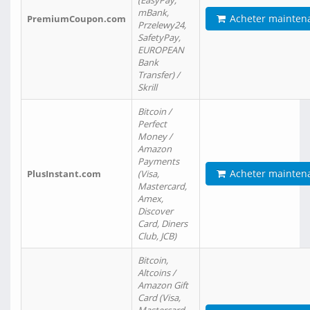
(EasyPay,
mBank,
Acheter mainten
PremiumCoupon.com
Przelewy24,
SafetyPay,
EUROPEAN
Bank
Transfer) /
Skrill
Bitcoin /
Perfect
Money /
Amazon
Payments
Acheter mainten
PlusInstant.com
(Visa,
Mastercard,
Amex,
Discover
Card, Diners
Club, JCB)
Bitcoin,
Altcoins /
Amazon Gift
Card (Visa,