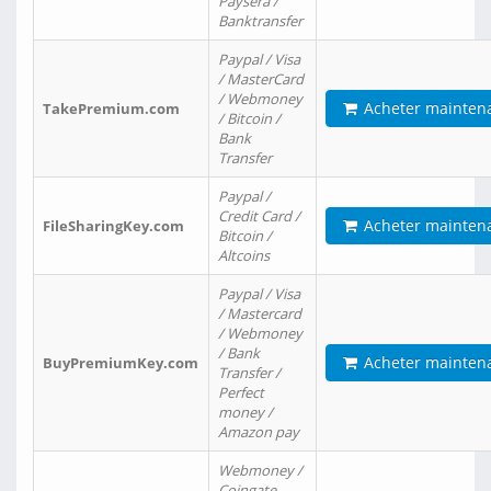
Paysera /
Banktransfer
Paypal / Visa
/ MasterCard
/ Webmoney
Acheter mainten
TakePremium.com
/ Bitcoin /
Bank
Transfer
Paypal /
Credit Card /
Acheter mainten
FileSharingKey.com
Bitcoin /
Altcoins
Paypal / Visa
/ Mastercard
/ Webmoney
/ Bank
Acheter mainten
BuyPremiumKey.com
Transfer /
Perfect
money /
Amazon pay
Webmoney /
Coingate