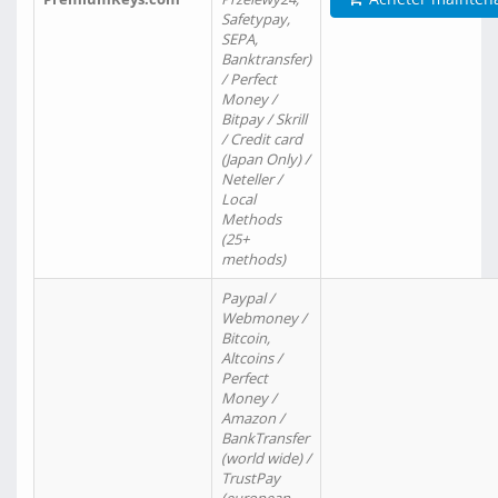
Safetypay,
SEPA,
Banktransfer)
/ Perfect
Money /
Bitpay / Skrill
/ Credit card
(Japan Only) /
Neteller /
Local
Methods
(25+
methods)
Paypal /
Webmoney /
Bitcoin,
Altcoins /
Perfect
Money /
Amazon /
BankTransfer
(world wide) /
TrustPay