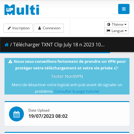
Thème
Inscription
Connexion
Langue
/ Télécharger TXNT Clip July 18 n 2023 1080p HDTV.mp4 ( 4.02 GB )
Nous vous conseillons fortement de prendre un VPN pour
protéger votre téléchargement et votre vie privée
Tester NordVPN
Merci de désactiver votre logiciel anti-pub avant de signaler un
problème.
Consulter la page tutoriel
Date Upload
19/07/2023 08:02