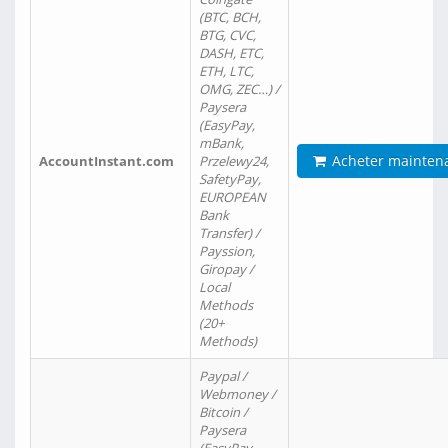
(BTC, BCH,
BTG, CVC,
DASH, ETC,
ETH, LTC,
OMG, ZEC…) /
Paysera
(EasyPay,
mBank,
Acheter mainten
AccountInstant.com
Przelewy24,
SafetyPay,
EUROPEAN
Bank
Transfer) /
Payssion,
Giropay /
Local
Methods
(20+
Methods)
Paypal /
Webmoney /
Bitcoin /
Paysera