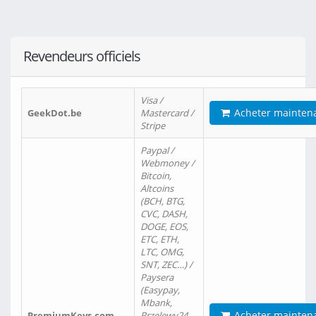
Revendeurs officiels
Visa /
Acheter mainten
GeekDot.be
Mastercard /
Stripe
Paypal /
Webmoney /
Bitcoin,
Altcoins
(BCH, BTG,
CVC, DASH,
DOGE, EOS,
ETC, ETH,
LTC, OMG,
SNT, ZEC…) /
Paysera
(Easypay,
Mbank,
Acheter mainten
PremiumKeys.com
Przelewy24,