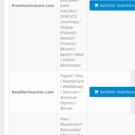
(european
Acheter mainten
PremiumInstant.com
bank
transfer) /
QIWI (CIS
countries) /
Dotpay
(Poland) /
Neosurf
(France) /
Bitcash (
Japan) / Ideal
/ Sofort/
Bancontact
Paypal / Visa
/ MasterCard
/ WebMoney
Acheter mainten
ResellerVoucher.com
/ Discover /
American
Express /
Bitcoin
Visa /
Mastercard /
Bancontact