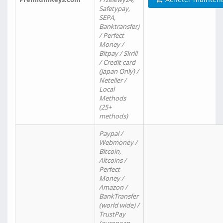
Safetypay,
SEPA,
Banktransfer)
/ Perfect
Money /
Bitpay / Skrill
/ Credit card
(Japan Only) /
Neteller /
Local
Methods
(25+
methods)
Paypal /
Webmoney /
Bitcoin,
Altcoins /
Perfect
Money /
Amazon /
BankTransfer
(world wide) /
TrustPay