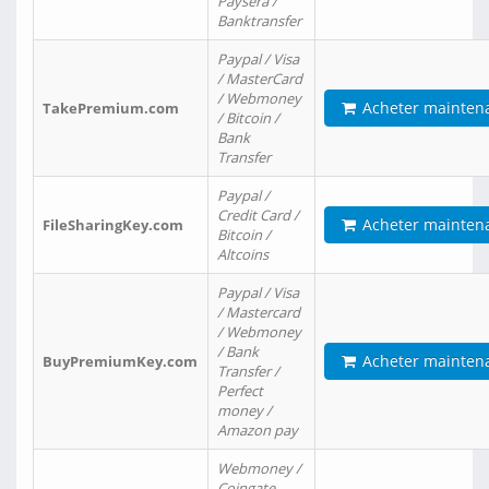
Paysera /
Banktransfer
Paypal / Visa
/ MasterCard
/ Webmoney
Acheter mainten
TakePremium.com
/ Bitcoin /
Bank
Transfer
Paypal /
Credit Card /
Acheter mainten
FileSharingKey.com
Bitcoin /
Altcoins
Paypal / Visa
/ Mastercard
/ Webmoney
/ Bank
Acheter mainten
BuyPremiumKey.com
Transfer /
Perfect
money /
Amazon pay
Webmoney /
Coingate