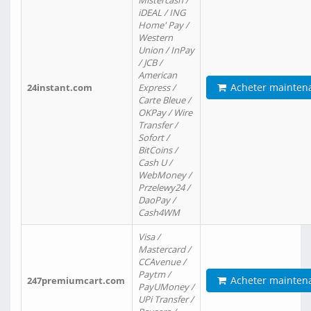
Mistercash /
iDEAL / ING
Home' Pay /
Western
Union / InPay
/ JCB /
American
Acheter mainten
24instant.com
Express /
Carte Bleue /
OKPay / Wire
Transfer /
Sofort /
BitCoins /
Cash U /
WebMoney /
Przelewy24 /
DaoPay /
Cash4WM
Visa /
Mastercard /
CCAvenue /
Paytm /
Acheter mainten
247premiumcart.com
PayUMoney /
UPi Transfer /