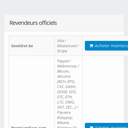
Revendeurs officiels
Visa /
Acheter mainten
GeekDot.be
Mastercard /
Stripe
Paypal /
Webmoney /
Bitcoin,
Altcoins
(BCH, BTG,
CVC, DASH,
DOGE, EOS,
ETC, ETH,
LTC, OMG,
SNT, ZEC…) /
Paysera
(Easypay,
Mbank,
Acheter mainten
PremiumKeys.com
Przelewy24,