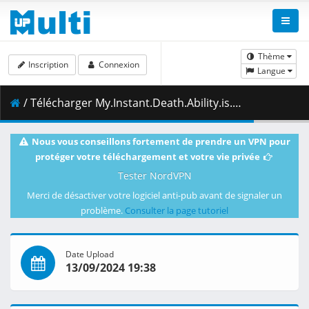
Thème
Inscription
Connexion
Langue
/ Télécharger My.Instant.Death.Ability.is.Overpowered.S01E09.Its.Like.a.Class.Full.of.People.Who.Only.Want.to.Save.Themselves.1080p.AMZN.WEB-DL.DDP2.0.H.264.DUAL-VARYG.mkv.002 ( 499.16 MB )
Nous vous conseillons fortement de prendre un VPN pour
protéger votre téléchargement et votre vie privée
Tester NordVPN
Merci de désactiver votre logiciel anti-pub avant de signaler un
problème.
Consulter la page tutoriel
Date Upload
13/09/2024 19:38