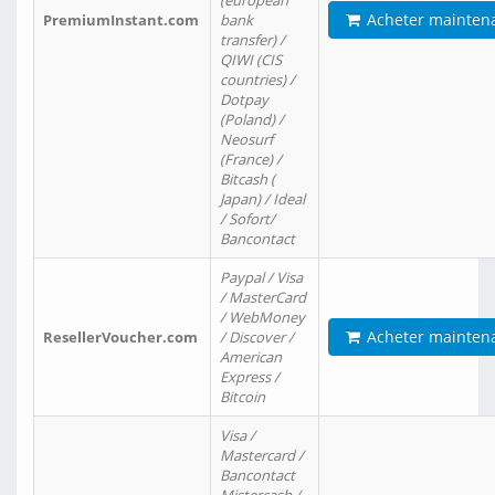
(european
Acheter mainten
PremiumInstant.com
bank
transfer) /
QIWI (CIS
countries) /
Dotpay
(Poland) /
Neosurf
(France) /
Bitcash (
Japan) / Ideal
/ Sofort/
Bancontact
Paypal / Visa
/ MasterCard
/ WebMoney
Acheter mainten
ResellerVoucher.com
/ Discover /
American
Express /
Bitcoin
Visa /
Mastercard /
Bancontact