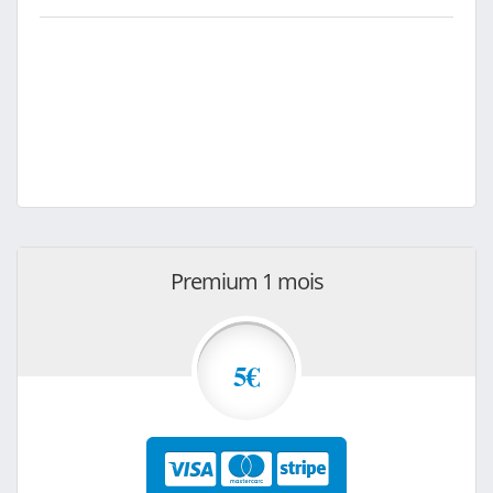
Premium 1 mois
5€