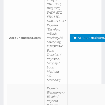
(BTC, BCH,
BTG, CVC,
DASH, ETC,
ETH, LTC,
OMG, ZEC…) /
Paysera
(EasyPay,
mBank,
Acheter mainten
AccountInstant.com
Przelewy24,
SafetyPay,
EUROPEAN
Bank
Transfer) /
Payssion,
Giropay /
Local
Methods
(20+
Methods)
Paypal /
Webmoney /
Bitcoin /
Paysera