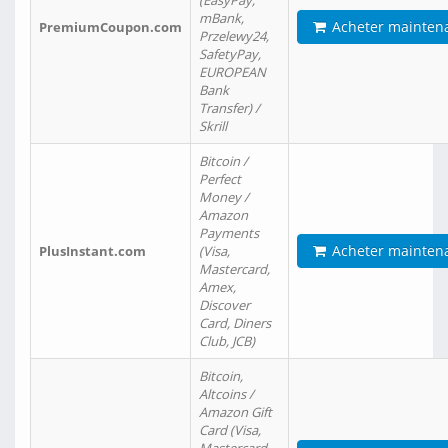
(EasyPay,
mBank,
Acheter mainten
PremiumCoupon.com
Przelewy24,
SafetyPay,
EUROPEAN
Bank
Transfer) /
Skrill
Bitcoin /
Perfect
Money /
Amazon
Payments
Acheter mainten
PlusInstant.com
(Visa,
Mastercard,
Amex,
Discover
Card, Diners
Club, JCB)
Bitcoin,
Altcoins /
Amazon Gift
Card (Visa,