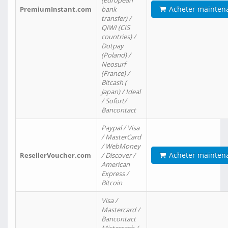
(european
Acheter mainten
PremiumInstant.com
bank
transfer) /
QIWI (CIS
countries) /
Dotpay
(Poland) /
Neosurf
(France) /
Bitcash (
Japan) / Ideal
/ Sofort/
Bancontact
Paypal / Visa
/ MasterCard
/ WebMoney
Acheter mainten
ResellerVoucher.com
/ Discover /
American
Express /
Bitcoin
Visa /
Mastercard /
Bancontact