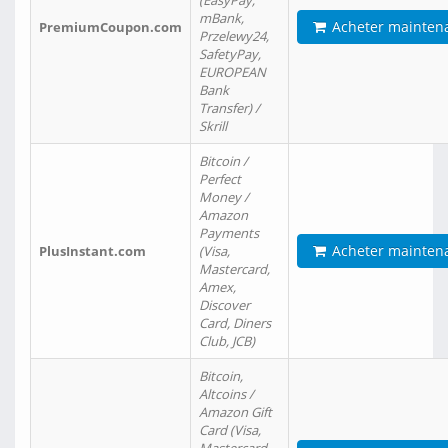
(EasyPay,
mBank,
Acheter mainten
PremiumCoupon.com
Przelewy24,
SafetyPay,
EUROPEAN
Bank
Transfer) /
Skrill
Bitcoin /
Perfect
Money /
Amazon
Payments
Acheter mainten
PlusInstant.com
(Visa,
Mastercard,
Amex,
Discover
Card, Diners
Club, JCB)
Bitcoin,
Altcoins /
Amazon Gift
Card (Visa,