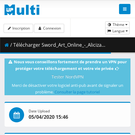
Thème
Inscription
Connexion
Langue
/ Télécharger Sword_Art_Online_-_Alicization_-_War_of_Underworld_-_03_-_The_Final_Load_Test__KaiDubs___720p_.mp4.001 ( 291.07 MB )
Nous vous conseillons fortement de prendre un VPN pour
protéger votre téléchargement et votre vie privée
Tester NordVPN
Merci de désactiver votre logiciel anti-pub avant de signaler un
problème.
Consulter la page tutoriel
Date Upload
05/04/2020 15:46