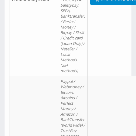
Safetypay,
SEPA,
Banktransfer)
/ Perfect
Money /
Bitpay / Skrill
/ Credit card
(Japan Only) /
Neteller /
Local
Methods
(25+
methods)
Paypal /
Webmoney /
Bitcoin,
Altcoins /
Perfect
Money /
Amazon /
BankTransfer
(world wide) /
TrustPay