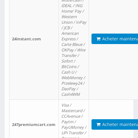
Mistercash /
iDEAL / ING
Home' Pay /
Western
Union / InPay
/ JCB /
American
Acheter mainten
24instant.com
Express /
Carte Bleue /
OKPay / Wire
Transfer /
Sofort /
BitCoins /
Cash U /
WebMoney /
Przelewy24 /
DaoPay /
Cash4WM
Visa /
Mastercard /
CCAvenue /
Paytm /
Acheter mainten
247premiumcart.com
PayUMoney /
UPi Transfer /