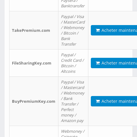
Paysera /
Banktransfer
Paypal / Visa
/ MasterCard
/ Webmoney
Acheter mainten
TakePremium.com
/ Bitcoin /
Bank
Transfer
Paypal /
Credit Card /
Acheter mainten
FileSharingKey.com
Bitcoin /
Altcoins
Paypal / Visa
/ Mastercard
/ Webmoney
/ Bank
Acheter mainten
BuyPremiumKey.com
Transfer /
Perfect
money /
Amazon pay
Webmoney /
Coingate