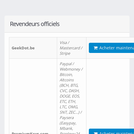
Revendeurs officiels
Visa /
Acheter mainten
GeekDot.be
Mastercard /
Stripe
Paypal /
Webmoney /
Bitcoin,
Altcoins
(BCH, BTG,
CVC, DASH,
DOGE, EOS,
ETC, ETH,
LTC, OMG,
SNT, ZEC…) /
Paysera
(Easypay,
Mbank,
Acheter mainten
PremiumKeys.com
Przelewy24,