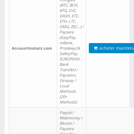
(BTC, BCH,
BTG, CVC,
DASH, ETC,
ETH, LTC,
OMG, ZEC…) /
Paysera
(EasyPay,
mBank,
Acheter mainten
AccountInstant.com
Przelewy24,
SafetyPay,
EUROPEAN
Bank
Transfer) /
Payssion,
Giropay /
Local
Methods
(20+
Methods)
Paypal /
Webmoney /
Bitcoin /
Paysera