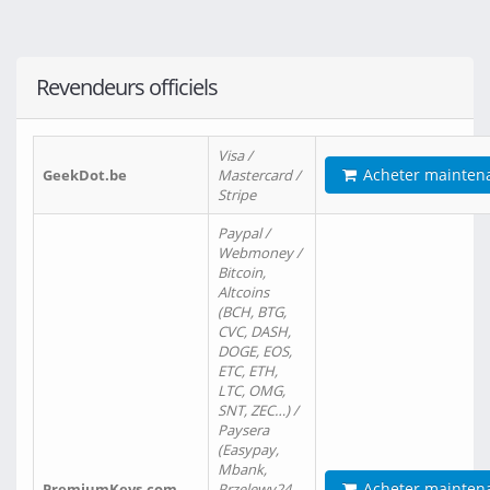
Revendeurs officiels
Visa /
Acheter mainten
GeekDot.be
Mastercard /
Stripe
Paypal /
Webmoney /
Bitcoin,
Altcoins
(BCH, BTG,
CVC, DASH,
DOGE, EOS,
ETC, ETH,
LTC, OMG,
SNT, ZEC…) /
Paysera
(Easypay,
Mbank,
Acheter mainten
PremiumKeys.com
Przelewy24,