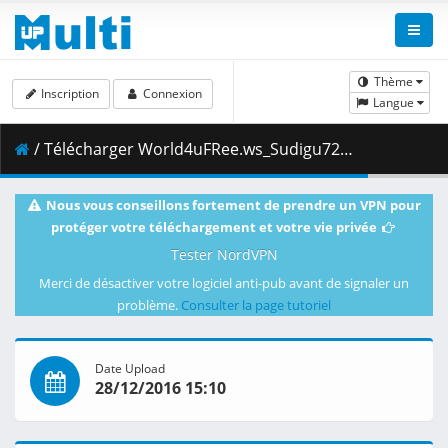
Thème
Inscription
Connexion
Langue
/ Télécharger World4uFRee.ws_Sudigu72dul.mkv.002 ( 199.00 MB )
Nous vous conseillons fortement de prendre un VPN pour
protéger votre téléchargement et votre vie privée
Tester NordVPN
Merci de désactiver votre logiciel anti-pub avant de signaler un
problème.
Consulter la page tutoriel
Date Upload
28/12/2016 15:10