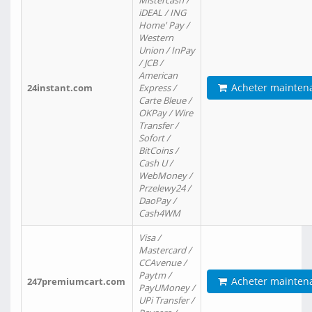
Mistercash /
iDEAL / ING
Home' Pay /
Western
Union / InPay
/ JCB /
American
Acheter mainten
24instant.com
Express /
Carte Bleue /
OKPay / Wire
Transfer /
Sofort /
BitCoins /
Cash U /
WebMoney /
Przelewy24 /
DaoPay /
Cash4WM
Visa /
Mastercard /
CCAvenue /
Paytm /
Acheter mainten
247premiumcart.com
PayUMoney /
UPi Transfer /