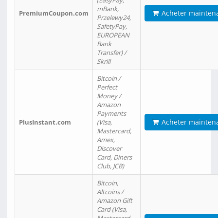
(EasyPay,
mBank,
Acheter mainten
PremiumCoupon.com
Przelewy24,
SafetyPay,
EUROPEAN
Bank
Transfer) /
Skrill
Bitcoin /
Perfect
Money /
Amazon
Payments
Acheter mainten
PlusInstant.com
(Visa,
Mastercard,
Amex,
Discover
Card, Diners
Club, JCB)
Bitcoin,
Altcoins /
Amazon Gift
Card (Visa,