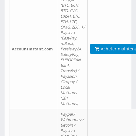
(BTC, BCH,
BTG, CVC,
DASH, ETC,
ETH, LTC,
OMG, ZEC…) /
Paysera
(EasyPay,
mBank,
Acheter mainten
AccountInstant.com
Przelewy24,
SafetyPay,
EUROPEAN
Bank
Transfer) /
Payssion,
Giropay /
Local
Methods
(20+
Methods)
Paypal /
Webmoney /
Bitcoin /
Paysera