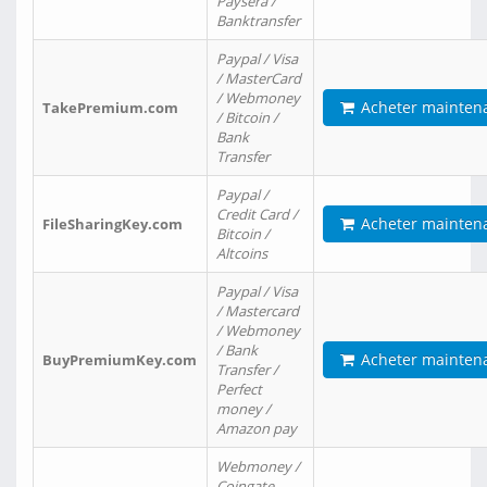
Paysera /
Banktransfer
Paypal / Visa
/ MasterCard
/ Webmoney
Acheter mainten
TakePremium.com
/ Bitcoin /
Bank
Transfer
Paypal /
Credit Card /
Acheter mainten
FileSharingKey.com
Bitcoin /
Altcoins
Paypal / Visa
/ Mastercard
/ Webmoney
/ Bank
Acheter mainten
BuyPremiumKey.com
Transfer /
Perfect
money /
Amazon pay
Webmoney /
Coingate