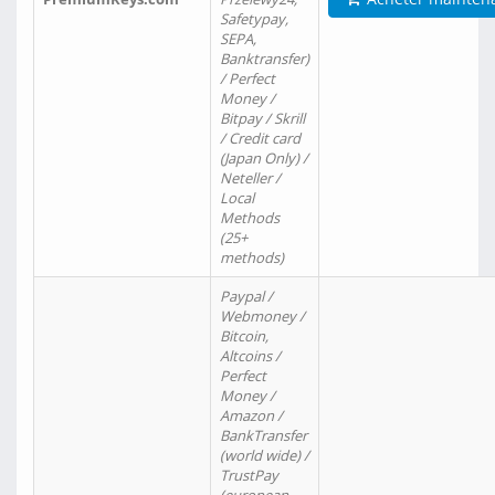
Safetypay,
SEPA,
Banktransfer)
/ Perfect
Money /
Bitpay / Skrill
/ Credit card
(Japan Only) /
Neteller /
Local
Methods
(25+
methods)
Paypal /
Webmoney /
Bitcoin,
Altcoins /
Perfect
Money /
Amazon /
BankTransfer
(world wide) /
TrustPay