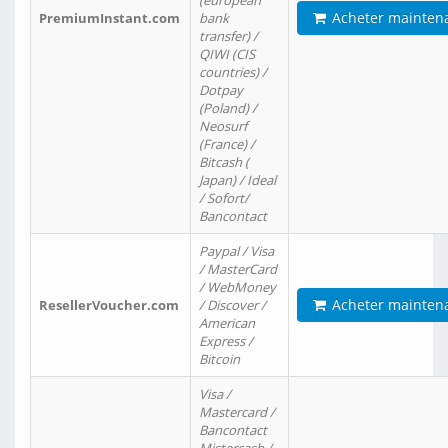
(european
Acheter mainten
PremiumInstant.com
bank
transfer) /
QIWI (CIS
countries) /
Dotpay
(Poland) /
Neosurf
(France) /
Bitcash (
Japan) / Ideal
/ Sofort/
Bancontact
Paypal / Visa
/ MasterCard
/ WebMoney
Acheter mainten
ResellerVoucher.com
/ Discover /
American
Express /
Bitcoin
Visa /
Mastercard /
Bancontact