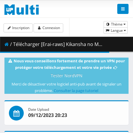
Thème
Inscription
Connexion
Langue
/ Télécharger [Erai-raws] Kikansha no Mahou wa Tokubetsu Desu - 10 [1080p][Multiple Subtitle][CD441B12].mkv.002 ( 460.76 MB )
Nous vous conseillons fortement de prendre un VPN pour
protéger votre téléchargement et votre vie privée
Tester NordVPN
Merci de désactiver votre logiciel anti-pub avant de signaler un
problème.
Consulter la page tutoriel
Date Upload
09/12/2023 20:23