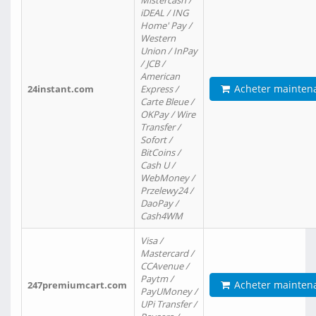
Mistercash /
iDEAL / ING
Home' Pay /
Western
Union / InPay
/ JCB /
American
Acheter mainten
24instant.com
Express /
Carte Bleue /
OKPay / Wire
Transfer /
Sofort /
BitCoins /
Cash U /
WebMoney /
Przelewy24 /
DaoPay /
Cash4WM
Visa /
Mastercard /
CCAvenue /
Paytm /
Acheter mainten
247premiumcart.com
PayUMoney /
UPi Transfer /