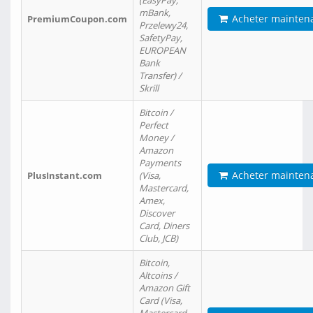
(EasyPay,
mBank,
Acheter mainten
PremiumCoupon.com
Przelewy24,
SafetyPay,
EUROPEAN
Bank
Transfer) /
Skrill
Bitcoin /
Perfect
Money /
Amazon
Payments
Acheter mainten
PlusInstant.com
(Visa,
Mastercard,
Amex,
Discover
Card, Diners
Club, JCB)
Bitcoin,
Altcoins /
Amazon Gift
Card (Visa,