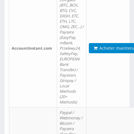
(BTC, BCH,
BTG, CVC,
DASH, ETC,
ETH, LTC,
OMG, ZEC…) /
Paysera
(EasyPay,
mBank,
Acheter mainten
AccountInstant.com
Przelewy24,
SafetyPay,
EUROPEAN
Bank
Transfer) /
Payssion,
Giropay /
Local
Methods
(20+
Methods)
Paypal /
Webmoney /
Bitcoin /
Paysera