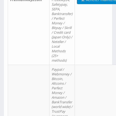
Safetypay,
SEPA,
Banktransfer)
/ Perfect
Money /
Bitpay / Skrill
/ Credit card
(Japan Only) /
Neteller /
Local
Methods
(25+
methods)
Paypal /
Webmoney /
Bitcoin,
Altcoins /
Perfect
Money /
Amazon /
BankTransfer
(world wide) /
TrustPay