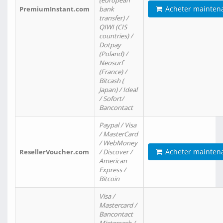
(european
Acheter mainten
PremiumInstant.com
bank
transfer) /
QIWI (CIS
countries) /
Dotpay
(Poland) /
Neosurf
(France) /
Bitcash (
Japan) / Ideal
/ Sofort/
Bancontact
Paypal / Visa
/ MasterCard
/ WebMoney
Acheter mainten
ResellerVoucher.com
/ Discover /
American
Express /
Bitcoin
Visa /
Mastercard /
Bancontact