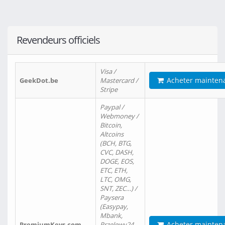
Revendeurs officiels
Visa /
Acheter mainten
GeekDot.be
Mastercard /
Stripe
Paypal /
Webmoney /
Bitcoin,
Altcoins
(BCH, BTG,
CVC, DASH,
DOGE, EOS,
ETC, ETH,
LTC, OMG,
SNT, ZEC…) /
Paysera
(Easypay,
Mbank,
Acheter mainten
PremiumKeys.com
Przelewy24,