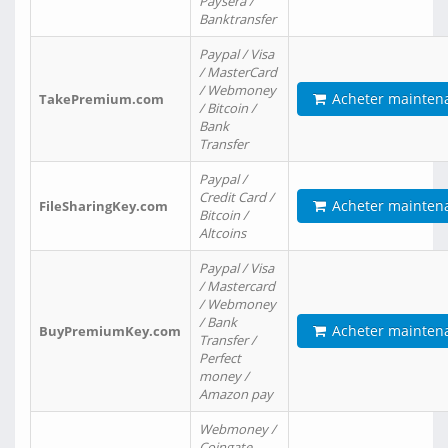
Paysera /
Banktransfer
Paypal / Visa
/ MasterCard
/ Webmoney
Acheter mainten
TakePremium.com
/ Bitcoin /
Bank
Transfer
Paypal /
Credit Card /
Acheter mainten
FileSharingKey.com
Bitcoin /
Altcoins
Paypal / Visa
/ Mastercard
/ Webmoney
/ Bank
Acheter mainten
BuyPremiumKey.com
Transfer /
Perfect
money /
Amazon pay
Webmoney /
Coingate