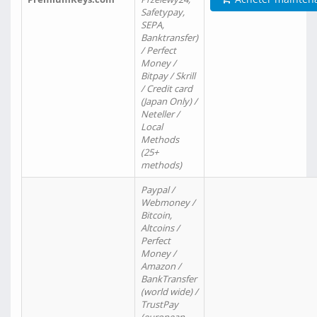
Safetypay,
SEPA,
Banktransfer)
/ Perfect
Money /
Bitpay / Skrill
/ Credit card
(Japan Only) /
Neteller /
Local
Methods
(25+
methods)
Paypal /
Webmoney /
Bitcoin,
Altcoins /
Perfect
Money /
Amazon /
BankTransfer
(world wide) /
TrustPay