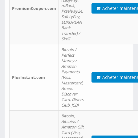
(EasyPay,
mBank,
Acheter mainten
PremiumCoupon.com
Przelewy24,
SafetyPay,
EUROPEAN
Bank
Transfer) /
Skrill
Bitcoin /
Perfect
Money /
Amazon
Payments
Acheter mainten
PlusInstant.com
(Visa,
Mastercard,
Amex,
Discover
Card, Diners
Club, JCB)
Bitcoin,
Altcoins /
Amazon Gift
Card (Visa,