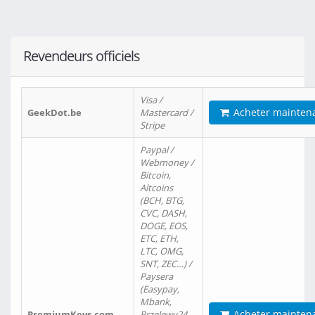
Revendeurs officiels
Visa /
Acheter mainten
GeekDot.be
Mastercard /
Stripe
Paypal /
Webmoney /
Bitcoin,
Altcoins
(BCH, BTG,
CVC, DASH,
DOGE, EOS,
ETC, ETH,
LTC, OMG,
SNT, ZEC…) /
Paysera
(Easypay,
Mbank,
Acheter mainten
PremiumKeys.com
Przelewy24,