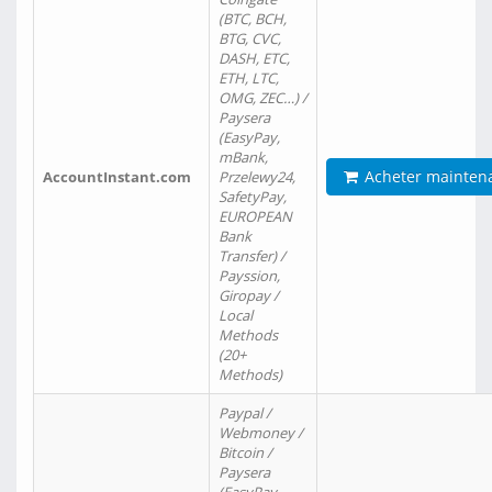
(BTC, BCH,
BTG, CVC,
DASH, ETC,
ETH, LTC,
OMG, ZEC…) /
Paysera
(EasyPay,
mBank,
Acheter mainten
AccountInstant.com
Przelewy24,
SafetyPay,
EUROPEAN
Bank
Transfer) /
Payssion,
Giropay /
Local
Methods
(20+
Methods)
Paypal /
Webmoney /
Bitcoin /
Paysera