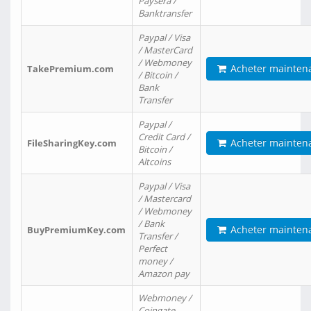
Paysera /
Banktransfer
Paypal / Visa
/ MasterCard
/ Webmoney
Acheter mainten
TakePremium.com
/ Bitcoin /
Bank
Transfer
Paypal /
Credit Card /
Acheter mainten
FileSharingKey.com
Bitcoin /
Altcoins
Paypal / Visa
/ Mastercard
/ Webmoney
/ Bank
Acheter mainten
BuyPremiumKey.com
Transfer /
Perfect
money /
Amazon pay
Webmoney /
Coingate