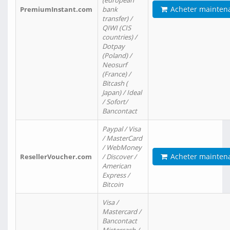
(european
Acheter mainten
PremiumInstant.com
bank
transfer) /
QIWI (CIS
countries) /
Dotpay
(Poland) /
Neosurf
(France) /
Bitcash (
Japan) / Ideal
/ Sofort/
Bancontact
Paypal / Visa
/ MasterCard
/ WebMoney
Acheter mainten
ResellerVoucher.com
/ Discover /
American
Express /
Bitcoin
Visa /
Mastercard /
Bancontact