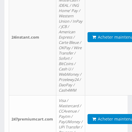
Mistercash /
iDEAL / ING
Home' Pay /
Western
Union / InPay
/ JCB /
American
Acheter mainten
24instant.com
Express /
Carte Bleue /
OKPay / Wire
Transfer /
Sofort /
BitCoins /
Cash U /
WebMoney /
Przelewy24 /
DaoPay /
Cash4WM
Visa /
Mastercard /
CCAvenue /
Paytm /
Acheter mainten
247premiumcart.com
PayUMoney /
UPi Transfer /