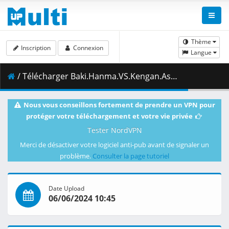
Thème
Inscription
Connexion
Langue
/ Télécharger Baki.Hanma.VS.Kengan.Ashura.2024.540p.NF.WEB-DL.MULTi.DDP5.1.H.264.MSubs-ToonsHub.mkv.008 ( 498.81 MB )
Nous vous conseillons fortement de prendre un VPN pour
protéger votre téléchargement et votre vie privée
Tester NordVPN
Merci de désactiver votre logiciel anti-pub avant de signaler un
problème.
Consulter la page tutoriel
Date Upload
06/06/2024 10:45