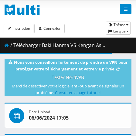
Thème
Inscription
Connexion
Langue
/ Télécharger Baki Hanma VS Kengan Ashura - DUAL 1080p WEB H.264 -NanDesuKa (NF).mkv.001 ( 450.18 MB )
Nous vous conseillons fortement de prendre un VPN pour
protéger votre téléchargement et votre vie privée
Tester NordVPN
Merci de désactiver votre logiciel anti-pub avant de signaler un
problème.
Consulter la page tutoriel
Date Upload
06/06/2024 17:05