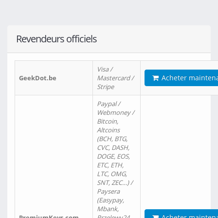
Revendeurs officiels
Visa /
Acheter mainten
GeekDot.be
Mastercard /
Stripe
Paypal /
Webmoney /
Bitcoin,
Altcoins
(BCH, BTG,
CVC, DASH,
DOGE, EOS,
ETC, ETH,
LTC, OMG,
SNT, ZEC…) /
Paysera
(Easypay,
Mbank,
Acheter mainten
PremiumKeys.com
Przelewy24,