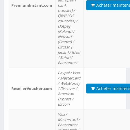
(european
Acheter mainten
PremiumInstant.com
bank
transfer) /
QIWI (CIS
countries) /
Dotpay
(Poland) /
Neosurf
(France) /
Bitcash (
Japan) / Ideal
/ Sofort/
Bancontact
Paypal / Visa
/ MasterCard
/ WebMoney
Acheter mainten
ResellerVoucher.com
/ Discover /
American
Express /
Bitcoin
Visa /
Mastercard /
Bancontact