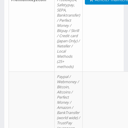
Safetypay,
SEPA,
Banktransfer)
/ Perfect
Money /
Bitpay / Skrill
/ Credit card
(Japan Only) /
Neteller /
Local
Methods
(25+
methods)
Paypal /
Webmoney /
Bitcoin,
Altcoins /
Perfect
Money /
Amazon /
BankTransfer
(world wide) /
TrustPay