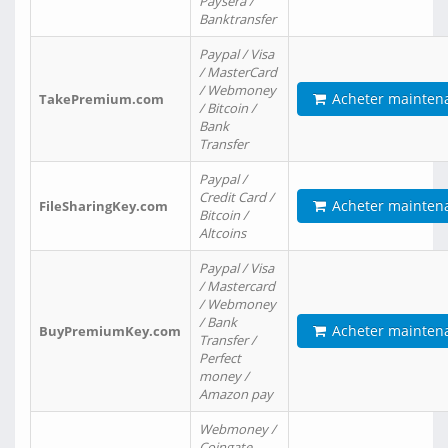
Paysera /
Banktransfer
Paypal / Visa
/ MasterCard
/ Webmoney
Acheter mainten
TakePremium.com
/ Bitcoin /
Bank
Transfer
Paypal /
Credit Card /
Acheter mainten
FileSharingKey.com
Bitcoin /
Altcoins
Paypal / Visa
/ Mastercard
/ Webmoney
/ Bank
Acheter mainten
BuyPremiumKey.com
Transfer /
Perfect
money /
Amazon pay
Webmoney /
Coingate