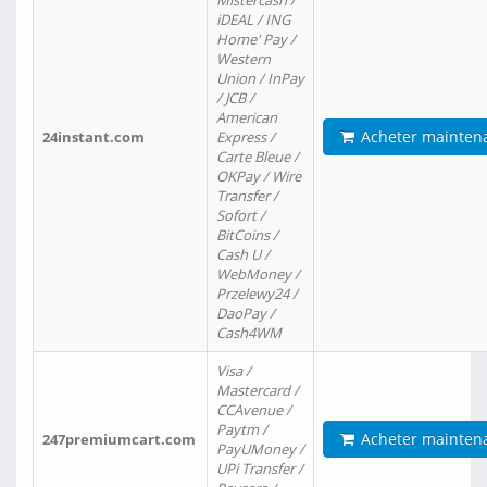
Mistercash /
iDEAL / ING
Home' Pay /
Western
Union / InPay
/ JCB /
American
Acheter mainten
24instant.com
Express /
Carte Bleue /
OKPay / Wire
Transfer /
Sofort /
BitCoins /
Cash U /
WebMoney /
Przelewy24 /
DaoPay /
Cash4WM
Visa /
Mastercard /
CCAvenue /
Paytm /
Acheter mainten
247premiumcart.com
PayUMoney /
UPi Transfer /