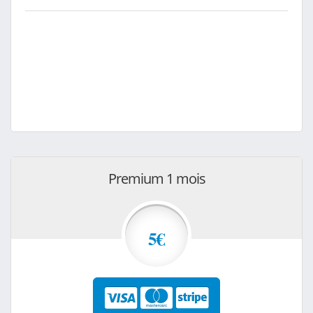
Premium 1 mois
5€