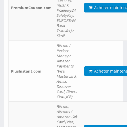
(EasyPay,
mBank,
Acheter mainten
PremiumCoupon.com
Przelewy24,
SafetyPay,
EUROPEAN
Bank
Transfer) /
Skrill
Bitcoin /
Perfect
Money /
Amazon
Payments
Acheter mainten
PlusInstant.com
(Visa,
Mastercard,
Amex,
Discover
Card, Diners
Club, JCB)
Bitcoin,
Altcoins /
Amazon Gift
Card (Visa,