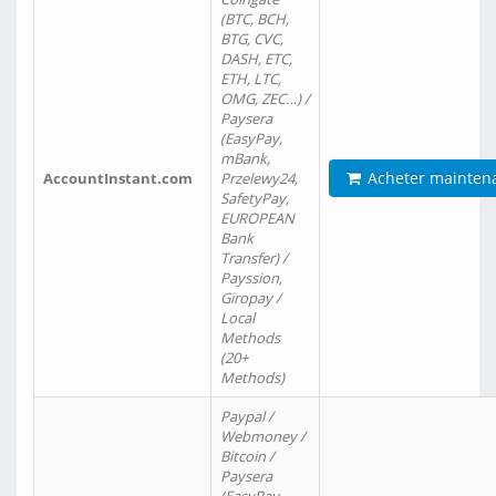
(BTC, BCH,
BTG, CVC,
DASH, ETC,
ETH, LTC,
OMG, ZEC…) /
Paysera
(EasyPay,
mBank,
Acheter mainten
AccountInstant.com
Przelewy24,
SafetyPay,
EUROPEAN
Bank
Transfer) /
Payssion,
Giropay /
Local
Methods
(20+
Methods)
Paypal /
Webmoney /
Bitcoin /
Paysera