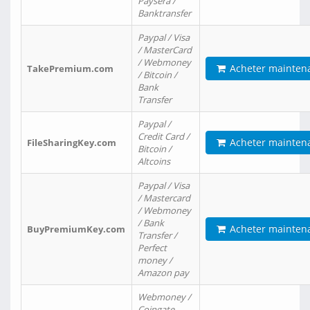
Paysera /
Banktransfer
Paypal / Visa
/ MasterCard
/ Webmoney
Acheter mainten
TakePremium.com
/ Bitcoin /
Bank
Transfer
Paypal /
Credit Card /
Acheter mainten
FileSharingKey.com
Bitcoin /
Altcoins
Paypal / Visa
/ Mastercard
/ Webmoney
/ Bank
Acheter mainten
BuyPremiumKey.com
Transfer /
Perfect
money /
Amazon pay
Webmoney /
Coingate