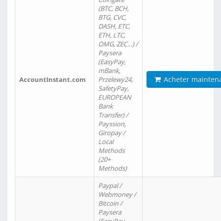
(BTC, BCH,
BTG, CVC,
DASH, ETC,
ETH, LTC,
OMG, ZEC…) /
Paysera
(EasyPay,
mBank,
Acheter mainten
AccountInstant.com
Przelewy24,
SafetyPay,
EUROPEAN
Bank
Transfer) /
Payssion,
Giropay /
Local
Methods
(20+
Methods)
Paypal /
Webmoney /
Bitcoin /
Paysera