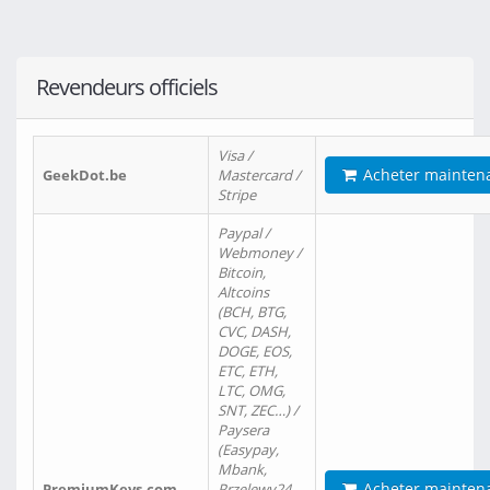
Revendeurs officiels
Visa /
Acheter mainten
GeekDot.be
Mastercard /
Stripe
Paypal /
Webmoney /
Bitcoin,
Altcoins
(BCH, BTG,
CVC, DASH,
DOGE, EOS,
ETC, ETH,
LTC, OMG,
SNT, ZEC…) /
Paysera
(Easypay,
Mbank,
Acheter mainten
PremiumKeys.com
Przelewy24,