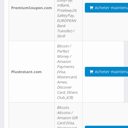
(EasyPay,
mBank,
Acheter mainten
PremiumCoupon.com
Przelewy24,
SafetyPay,
EUROPEAN
Bank
Transfer) /
Skrill
Bitcoin /
Perfect
Money /
Amazon
Payments
Acheter mainten
PlusInstant.com
(Visa,
Mastercard,
Amex,
Discover
Card, Diners
Club, JCB)
Bitcoin,
Altcoins /
Amazon Gift
Card (Visa,