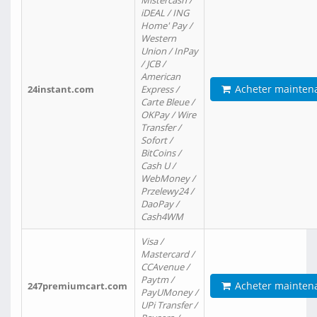
Mistercash /
iDEAL / ING
Home' Pay /
Western
Union / InPay
/ JCB /
American
Acheter mainten
24instant.com
Express /
Carte Bleue /
OKPay / Wire
Transfer /
Sofort /
BitCoins /
Cash U /
WebMoney /
Przelewy24 /
DaoPay /
Cash4WM
Visa /
Mastercard /
CCAvenue /
Paytm /
Acheter mainten
247premiumcart.com
PayUMoney /
UPi Transfer /