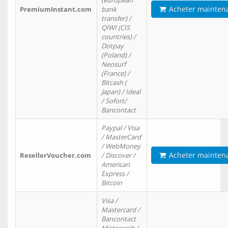
(european
Acheter mainten
PremiumInstant.com
bank
transfer) /
QIWI (CIS
countries) /
Dotpay
(Poland) /
Neosurf
(France) /
Bitcash (
Japan) / Ideal
/ Sofort/
Bancontact
Paypal / Visa
/ MasterCard
/ WebMoney
Acheter mainten
ResellerVoucher.com
/ Discover /
American
Express /
Bitcoin
Visa /
Mastercard /
Bancontact