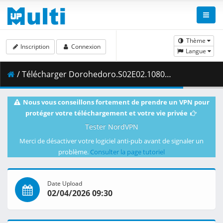
Thème
Inscription
Connexion
Langue
/ Télécharger Dorohedoro.S02E02.1080p.NF.WEB-DL.DUAL.DDP5.1.H.264.MSubs-ToonsHub.mkv.001 ( 393.08 MB )
Nous vous conseillons fortement de prendre un VPN pour
protéger votre téléchargement et votre vie privée
Tester NordVPN
Merci de désactiver votre logiciel anti-pub avant de signaler un
problème.
Consulter la page tutoriel
Date Upload
02/04/2026 09:30