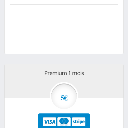
Premium 1 mois
5€