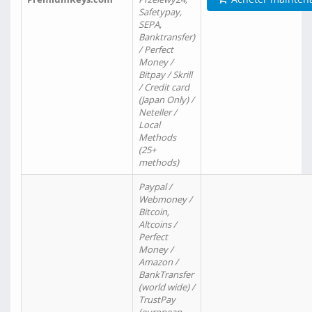
Safetypay,
SEPA,
Banktransfer)
/ Perfect
Money /
Bitpay / Skrill
/ Credit card
(Japan Only) /
Neteller /
Local
Methods
(25+
methods)
Paypal /
Webmoney /
Bitcoin,
Altcoins /
Perfect
Money /
Amazon /
BankTransfer
(world wide) /
TrustPay