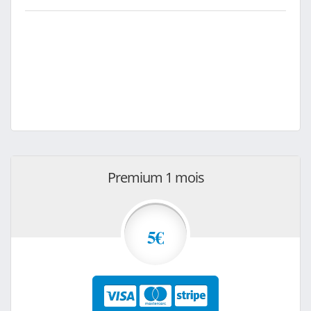
Premium 1 mois
5€