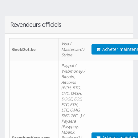
Revendeurs officiels
Visa /
Acheter mainten
GeekDot.be
Mastercard /
Stripe
Paypal /
Webmoney /
Bitcoin,
Altcoins
(BCH, BTG,
CVC, DASH,
DOGE, EOS,
ETC, ETH,
LTC, OMG,
SNT, ZEC…) /
Paysera
(Easypay,
Mbank,
Acheter mainten
PremiumKeys.com
Przelewy24,