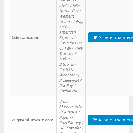
Mistercash /
iDEAL / ING
Home' Pay /
Western
Union / InPay
/ JCB /
American
Acheter mainten
24instant.com
Express /
Carte Bleue /
OKPay / Wire
Transfer /
Sofort /
BitCoins /
Cash U /
WebMoney /
Przelewy24 /
DaoPay /
Cash4WM
Visa /
Mastercard /
CCAvenue /
Paytm /
Acheter mainten
247premiumcart.com
PayUMoney /
UPi Transfer /