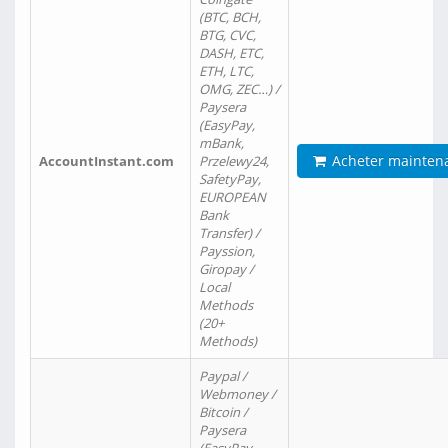
(BTC, BCH,
BTG, CVC,
DASH, ETC,
ETH, LTC,
OMG, ZEC…) /
Paysera
(EasyPay,
mBank,
Acheter mainten
AccountInstant.com
Przelewy24,
SafetyPay,
EUROPEAN
Bank
Transfer) /
Payssion,
Giropay /
Local
Methods
(20+
Methods)
Paypal /
Webmoney /
Bitcoin /
Paysera