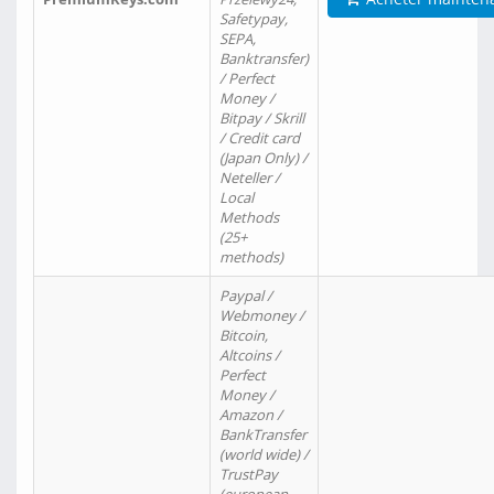
Safetypay,
SEPA,
Banktransfer)
/ Perfect
Money /
Bitpay / Skrill
/ Credit card
(Japan Only) /
Neteller /
Local
Methods
(25+
methods)
Paypal /
Webmoney /
Bitcoin,
Altcoins /
Perfect
Money /
Amazon /
BankTransfer
(world wide) /
TrustPay