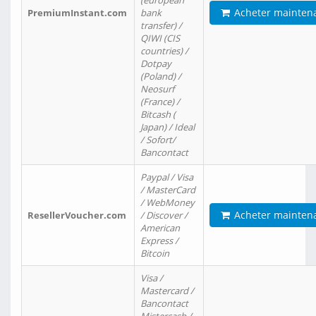
(european
Acheter mainten
PremiumInstant.com
bank
transfer) /
QIWI (CIS
countries) /
Dotpay
(Poland) /
Neosurf
(France) /
Bitcash (
Japan) / Ideal
/ Sofort/
Bancontact
Paypal / Visa
/ MasterCard
/ WebMoney
Acheter mainten
ResellerVoucher.com
/ Discover /
American
Express /
Bitcoin
Visa /
Mastercard /
Bancontact