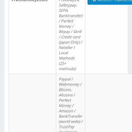
Safetypay,
SEPA,
Banktransfer)
/ Perfect
Money /
Bitpay / Skrill
/ Credit card
(Japan Only) /
Neteller /
Local
Methods
(25+
methods)
Paypal /
Webmoney /
Bitcoin,
Altcoins /
Perfect
Money /
Amazon /
BankTransfer
(world wide) /
TrustPay