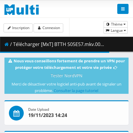
Thème
Inscription
Connexion
Langue
/ Télécharger [MxT] BTTH S05E57.mkv.002 ( 252.41 MB )
Nous vous conseillons fortement de prendre un VPN pour
protéger votre téléchargement et votre vie privée
Tester NordVPN
Merci de désactiver votre logiciel anti-pub avant de signaler un
problème.
Consulter la page tutoriel
Date Upload
19/11/2023 14:24