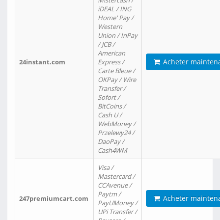
Mistercash /
iDEAL / ING
Home' Pay /
Western
Union / InPay
/ JCB /
American
Acheter mainten
24instant.com
Express /
Carte Bleue /
OKPay / Wire
Transfer /
Sofort /
BitCoins /
Cash U /
WebMoney /
Przelewy24 /
DaoPay /
Cash4WM
Visa /
Mastercard /
CCAvenue /
Paytm /
Acheter mainten
247premiumcart.com
PayUMoney /
UPi Transfer /