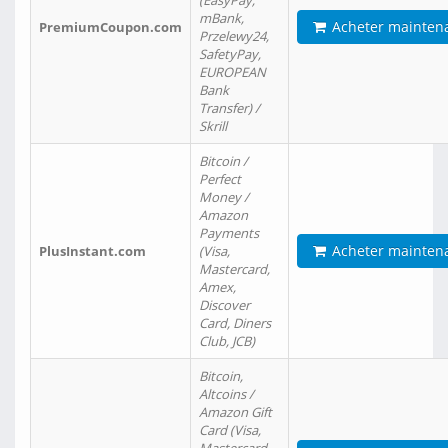
(EasyPay,
mBank,
Acheter mainten
PremiumCoupon.com
Przelewy24,
SafetyPay,
EUROPEAN
Bank
Transfer) /
Skrill
Bitcoin /
Perfect
Money /
Amazon
Payments
Acheter mainten
PlusInstant.com
(Visa,
Mastercard,
Amex,
Discover
Card, Diners
Club, JCB)
Bitcoin,
Altcoins /
Amazon Gift
Card (Visa,