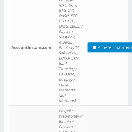
(BTC, BCH,
BTG, CVC,
DASH, ETC,
ETH, LTC,
OMG, ZEC…) /
Paysera
(EasyPay,
mBank,
Acheter mainten
AccountInstant.com
Przelewy24,
SafetyPay,
EUROPEAN
Bank
Transfer) /
Payssion,
Giropay /
Local
Methods
(20+
Methods)
Paypal /
Webmoney /
Bitcoin /
Paysera