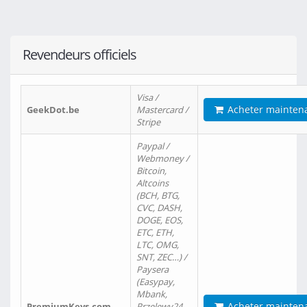
Revendeurs officiels
Visa /
Acheter mainten
GeekDot.be
Mastercard /
Stripe
Paypal /
Webmoney /
Bitcoin,
Altcoins
(BCH, BTG,
CVC, DASH,
DOGE, EOS,
ETC, ETH,
LTC, OMG,
SNT, ZEC…) /
Paysera
(Easypay,
Mbank,
Acheter mainten
PremiumKeys.com
Przelewy24,