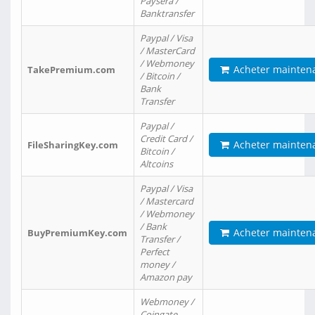
Paysera /
Banktransfer
Paypal / Visa
/ MasterCard
/ Webmoney
Acheter mainten
TakePremium.com
/ Bitcoin /
Bank
Transfer
Paypal /
Credit Card /
Acheter mainten
FileSharingKey.com
Bitcoin /
Altcoins
Paypal / Visa
/ Mastercard
/ Webmoney
/ Bank
Acheter mainten
BuyPremiumKey.com
Transfer /
Perfect
money /
Amazon pay
Webmoney /
Coingate