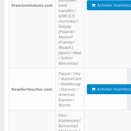
(european
Acheter mainten
PremiumInstant.com
bank
transfer) /
QIWI (CIS
countries) /
Dotpay
(Poland) /
Neosurf
(France) /
Bitcash (
Japan) / Ideal
/ Sofort/
Bancontact
Paypal / Visa
/ MasterCard
/ WebMoney
Acheter mainten
ResellerVoucher.com
/ Discover /
American
Express /
Bitcoin
Visa /
Mastercard /
Bancontact