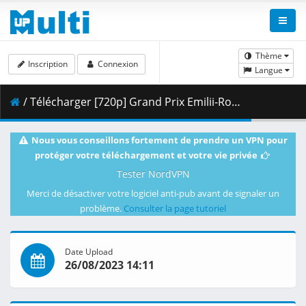
Thème
Inscription
Connexion
Langue
/ Télécharger [720p] Grand Prix Emilii-Romanii - Wyścig w klasie MotoGP 24.10.2021 maraarab.mp4 ( 2.42 GB )
Nous vous conseillons fortement de prendre un VPN pour
protéger votre téléchargement et votre vie privée
Tester NordVPN
Merci de désactiver votre logiciel anti-pub avant de signaler un
problème.
Consulter la page tutoriel
Date Upload
26/08/2023 14:11