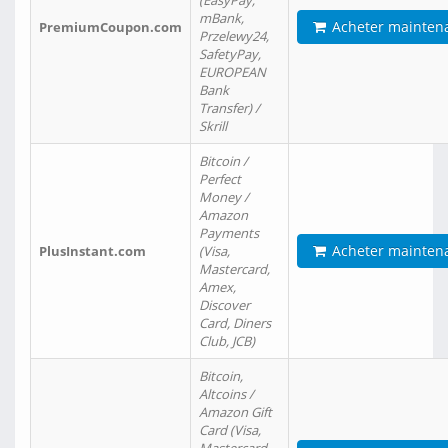
(EasyPay,
mBank,
Acheter mainten
PremiumCoupon.com
Przelewy24,
SafetyPay,
EUROPEAN
Bank
Transfer) /
Skrill
Bitcoin /
Perfect
Money /
Amazon
Payments
Acheter mainten
PlusInstant.com
(Visa,
Mastercard,
Amex,
Discover
Card, Diners
Club, JCB)
Bitcoin,
Altcoins /
Amazon Gift
Card (Visa,