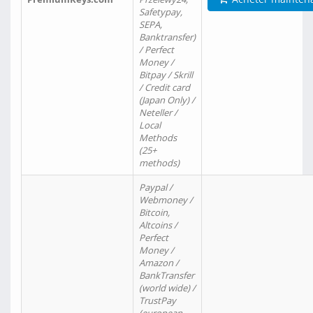
Safetypay,
SEPA,
Banktransfer)
/ Perfect
Money /
Bitpay / Skrill
/ Credit card
(Japan Only) /
Neteller /
Local
Methods
(25+
methods)
Paypal /
Webmoney /
Bitcoin,
Altcoins /
Perfect
Money /
Amazon /
BankTransfer
(world wide) /
TrustPay