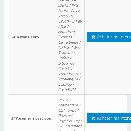
Mistercash /
iDEAL / ING
Home' Pay /
Western
Union / InPay
/ JCB /
American
Acheter mainten
24instant.com
Express /
Carte Bleue /
OKPay / Wire
Transfer /
Sofort /
BitCoins /
Cash U /
WebMoney /
Przelewy24 /
DaoPay /
Cash4WM
Visa /
Mastercard /
CCAvenue /
Paytm /
Acheter mainten
247premiumcart.com
PayUMoney /
UPi Transfer /