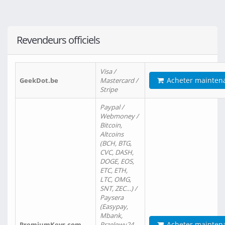
Revendeurs officiels
Visa /
Acheter mainten
GeekDot.be
Mastercard /
Stripe
Paypal /
Webmoney /
Bitcoin,
Altcoins
(BCH, BTG,
CVC, DASH,
DOGE, EOS,
ETC, ETH,
LTC, OMG,
SNT, ZEC…) /
Paysera
(Easypay,
Mbank,
Acheter mainten
PremiumKeys.com
Przelewy24,