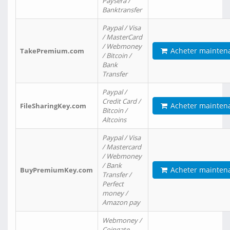
Paysera /
Banktransfer
Paypal / Visa
/ MasterCard
/ Webmoney
Acheter mainten
TakePremium.com
/ Bitcoin /
Bank
Transfer
Paypal /
Credit Card /
Acheter mainten
FileSharingKey.com
Bitcoin /
Altcoins
Paypal / Visa
/ Mastercard
/ Webmoney
/ Bank
Acheter mainten
BuyPremiumKey.com
Transfer /
Perfect
money /
Amazon pay
Webmoney /
Coingate