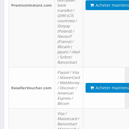
(european
Acheter mainten
PremiumInstant.com
bank
transfer) /
QIWI (CIS
countries) /
Dotpay
(Poland) /
Neosurf
(France) /
Bitcash (
Japan) / Ideal
/ Sofort/
Bancontact
Paypal / Visa
/ MasterCard
/ WebMoney
Acheter mainten
ResellerVoucher.com
/ Discover /
American
Express /
Bitcoin
Visa /
Mastercard /
Bancontact