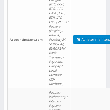
(BTC, BCH,
BTG, CVC,
DASH, ETC,
ETH, LTC,
OMG, ZEC…) /
Paysera
(EasyPay,
mBank,
Acheter mainten
AccountInstant.com
Przelewy24,
SafetyPay,
EUROPEAN
Bank
Transfer) /
Payssion,
Giropay /
Local
Methods
(20+
Methods)
Paypal /
Webmoney /
Bitcoin /
Paysera