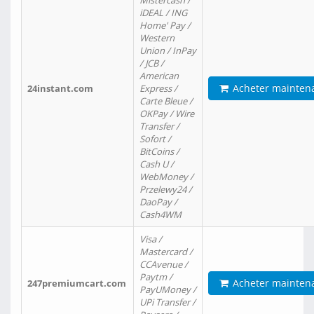
Mistercash /
iDEAL / ING
Home' Pay /
Western
Union / InPay
/ JCB /
American
Acheter mainten
24instant.com
Express /
Carte Bleue /
OKPay / Wire
Transfer /
Sofort /
BitCoins /
Cash U /
WebMoney /
Przelewy24 /
DaoPay /
Cash4WM
Visa /
Mastercard /
CCAvenue /
Paytm /
Acheter mainten
247premiumcart.com
PayUMoney /
UPi Transfer /