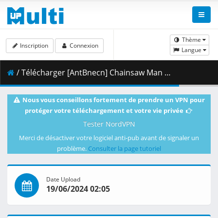
Thème
Inscription
Connexion
Langue
/ Télécharger [AntBnecn] Chainsaw Man - 01 [1080p BD] [B8D641FF].mkv.002 ( 252.49 MB )
Nous vous conseillons fortement de prendre un VPN pour
protéger votre téléchargement et votre vie privée
Tester NordVPN
Merci de désactiver votre logiciel anti-pub avant de signaler un
problème.
Consulter la page tutoriel
Date Upload
19/06/2024 02:05