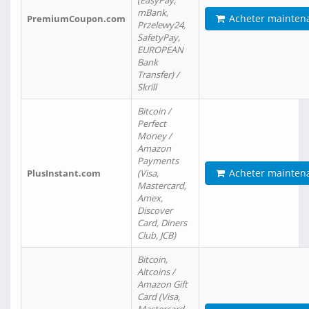
(EasyPay,
mBank,
Acheter mainten
PremiumCoupon.com
Przelewy24,
SafetyPay,
EUROPEAN
Bank
Transfer) /
Skrill
Bitcoin /
Perfect
Money /
Amazon
Payments
Acheter mainten
PlusInstant.com
(Visa,
Mastercard,
Amex,
Discover
Card, Diners
Club, JCB)
Bitcoin,
Altcoins /
Amazon Gift
Card (Visa,