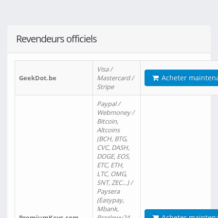
Revendeurs officiels
Visa /
Acheter mainten
GeekDot.be
Mastercard /
Stripe
Paypal /
Webmoney /
Bitcoin,
Altcoins
(BCH, BTG,
CVC, DASH,
DOGE, EOS,
ETC, ETH,
LTC, OMG,
SNT, ZEC…) /
Paysera
(Easypay,
Mbank,
Acheter mainten
PremiumKeys.com
Przelewy24,