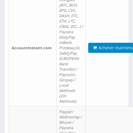
(BTC, BCH,
BTG, CVC,
DASH, ETC,
ETH, LTC,
OMG, ZEC…) /
Paysera
(EasyPay,
mBank,
Acheter mainten
AccountInstant.com
Przelewy24,
SafetyPay,
EUROPEAN
Bank
Transfer) /
Payssion,
Giropay /
Local
Methods
(20+
Methods)
Paypal /
Webmoney /
Bitcoin /
Paysera