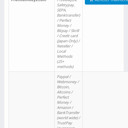
Safetypay,
SEPA,
Banktransfer)
/ Perfect
Money /
Bitpay / Skrill
/ Credit card
(Japan Only) /
Neteller /
Local
Methods
(25+
methods)
Paypal /
Webmoney /
Bitcoin,
Altcoins /
Perfect
Money /
Amazon /
BankTransfer
(world wide) /
TrustPay