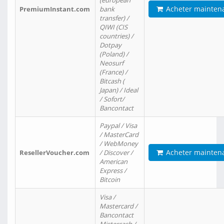
(european
Acheter mainten
PremiumInstant.com
bank
transfer) /
QIWI (CIS
countries) /
Dotpay
(Poland) /
Neosurf
(France) /
Bitcash (
Japan) / Ideal
/ Sofort/
Bancontact
Paypal / Visa
/ MasterCard
/ WebMoney
Acheter mainten
ResellerVoucher.com
/ Discover /
American
Express /
Bitcoin
Visa /
Mastercard /
Bancontact