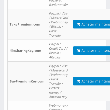
Paysera /
Banktransfer
Paypal / Visa
/ MasterCard
/ Webmoney
Acheter mainten
TakePremium.com
/ Bitcoin /
Bank
Transfer
Paypal /
Credit Card /
Acheter mainten
FileSharingKey.com
Bitcoin /
Altcoins
Paypal / Visa
/ Mastercard
/ Webmoney
/ Bank
Acheter mainten
BuyPremiumKey.com
Transfer /
Perfect
money /
Amazon pay
Webmoney /
Coingate