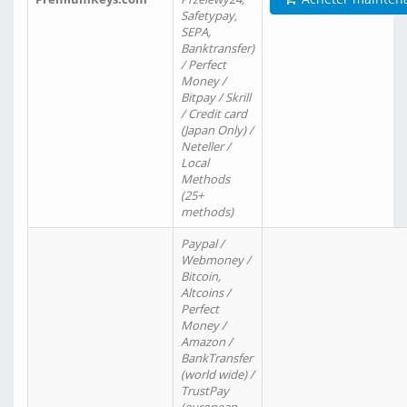
Safetypay,
SEPA,
Banktransfer)
/ Perfect
Money /
Bitpay / Skrill
/ Credit card
(Japan Only) /
Neteller /
Local
Methods
(25+
methods)
Paypal /
Webmoney /
Bitcoin,
Altcoins /
Perfect
Money /
Amazon /
BankTransfer
(world wide) /
TrustPay