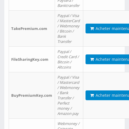
Paysera /
Banktransfer
Paypal / Visa
/ MasterCard
/ Webmoney
Acheter mainten
TakePremium.com
/ Bitcoin /
Bank
Transfer
Paypal /
Credit Card /
Acheter mainten
FileSharingKey.com
Bitcoin /
Altcoins
Paypal / Visa
/ Mastercard
/ Webmoney
/ Bank
Acheter mainten
BuyPremiumKey.com
Transfer /
Perfect
money /
Amazon pay
Webmoney /
Coingate