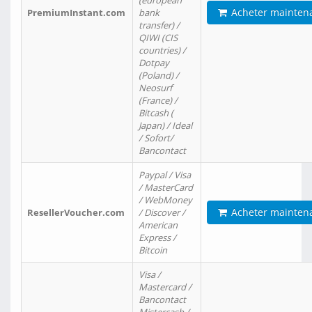
(european
Acheter mainten
PremiumInstant.com
bank
transfer) /
QIWI (CIS
countries) /
Dotpay
(Poland) /
Neosurf
(France) /
Bitcash (
Japan) / Ideal
/ Sofort/
Bancontact
Paypal / Visa
/ MasterCard
/ WebMoney
Acheter mainten
ResellerVoucher.com
/ Discover /
American
Express /
Bitcoin
Visa /
Mastercard /
Bancontact