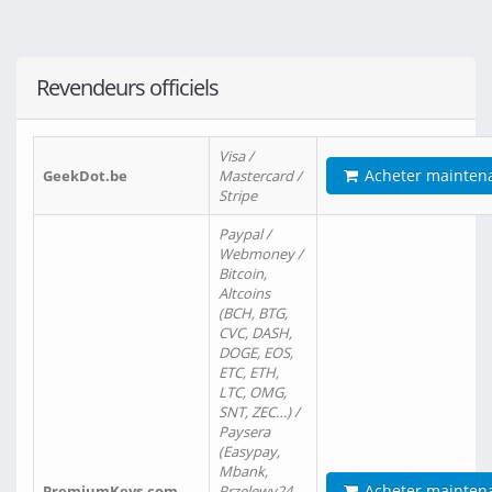
Revendeurs officiels
Visa /
Acheter mainten
GeekDot.be
Mastercard /
Stripe
Paypal /
Webmoney /
Bitcoin,
Altcoins
(BCH, BTG,
CVC, DASH,
DOGE, EOS,
ETC, ETH,
LTC, OMG,
SNT, ZEC…) /
Paysera
(Easypay,
Mbank,
Acheter mainten
PremiumKeys.com
Przelewy24,