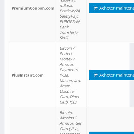
(EasyPay,
mBank,
Acheter mainten
PremiumCoupon.com
Przelewy24,
SafetyPay,
EUROPEAN
Bank
Transfer) /
Skrill
Bitcoin /
Perfect
Money /
Amazon
Payments
Acheter mainten
PlusInstant.com
(Visa,
Mastercard,
Amex,
Discover
Card, Diners
Club, JCB)
Bitcoin,
Altcoins /
Amazon Gift
Card (Visa,