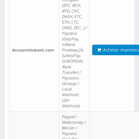
(BTC, BCH,
BTG, CVC,
DASH, ETC,
ETH, LTC,
OMG, ZEC…) /
Paysera
(EasyPay,
mBank,
Acheter mainten
AccountInstant.com
Przelewy24,
SafetyPay,
EUROPEAN
Bank
Transfer) /
Payssion,
Giropay /
Local
Methods
(20+
Methods)
Paypal /
Webmoney /
Bitcoin /
Paysera