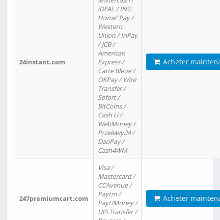
Mistercash /
iDEAL / ING
Home' Pay /
Western
Union / InPay
/ JCB /
American
Acheter mainten
24instant.com
Express /
Carte Bleue /
OKPay / Wire
Transfer /
Sofort /
BitCoins /
Cash U /
WebMoney /
Przelewy24 /
DaoPay /
Cash4WM
Visa /
Mastercard /
CCAvenue /
Paytm /
Acheter mainten
247premiumcart.com
PayUMoney /
UPi Transfer /