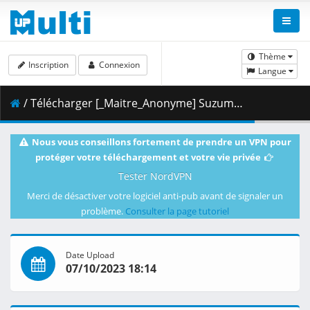
Thème
Inscription
Connexion
Langue
/ Télécharger [_Maitre_Anonyme] Suzume (2022) [Blu-Ray JPN 2160p-HEVC VOSTFR-EN].mkv.003 ( 486.74 MB )
Nous vous conseillons fortement de prendre un VPN pour
protéger votre téléchargement et votre vie privée
Tester NordVPN
Merci de désactiver votre logiciel anti-pub avant de signaler un
problème.
Consulter la page tutoriel
Date Upload
07/10/2023 18:14