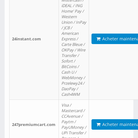
Mistercash /
iDEAL / ING
Home' Pay /
Western
Union / InPay
/ JCB /
American
Acheter mainten
24instant.com
Express /
Carte Bleue /
OKPay / Wire
Transfer /
Sofort /
BitCoins /
Cash U /
WebMoney /
Przelewy24 /
DaoPay /
Cash4WM
Visa /
Mastercard /
CCAvenue /
Paytm /
Acheter mainten
247premiumcart.com
PayUMoney /
UPi Transfer /