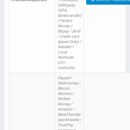
Safetypay,
SEPA,
Banktransfer)
/ Perfect
Money /
Bitpay / Skrill
/ Credit card
(Japan Only) /
Neteller /
Local
Methods
(25+
methods)
Paypal /
Webmoney /
Bitcoin,
Altcoins /
Perfect
Money /
Amazon /
BankTransfer
(world wide) /
TrustPay