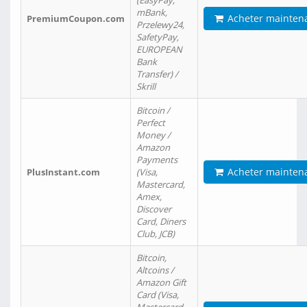
(EasyPay,
mBank,
Acheter mainten
PremiumCoupon.com
Przelewy24,
SafetyPay,
EUROPEAN
Bank
Transfer) /
Skrill
Bitcoin /
Perfect
Money /
Amazon
Payments
Acheter mainten
PlusInstant.com
(Visa,
Mastercard,
Amex,
Discover
Card, Diners
Club, JCB)
Bitcoin,
Altcoins /
Amazon Gift
Card (Visa,