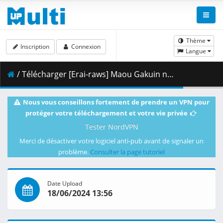
Thème
Inscription
Connexion
Langue
/ Télécharger [Erai-raws] Maou Gakuin no Futekigousha II - 12 [1080p][HEVC][9E243437].mkv.001 ( 326.37 MB )
Nous vous conseillons fortement de prendre un VPN pour
protéger votre téléchargement et votre vie privée
Tester NordVPN
Merci de désactiver votre logiciel anti-pub avant de signaler un
problème.
Consulter la page tutoriel
Date Upload
18/06/2024 13:56