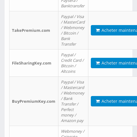
Paysera /
Banktransfer
Paypal / Visa
/ MasterCard
/ Webmoney
Acheter mainten
TakePremium.com
/ Bitcoin /
Bank
Transfer
Paypal /
Credit Card /
Acheter mainten
FileSharingKey.com
Bitcoin /
Altcoins
Paypal / Visa
/ Mastercard
/ Webmoney
/ Bank
Acheter mainten
BuyPremiumKey.com
Transfer /
Perfect
money /
Amazon pay
Webmoney /
Coingate