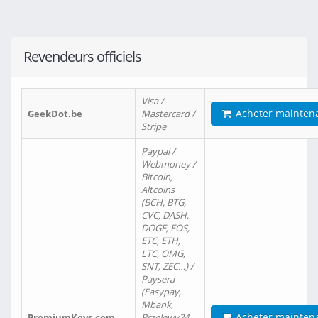
Revendeurs officiels
Visa /
Acheter mainten
GeekDot.be
Mastercard /
Stripe
Paypal /
Webmoney /
Bitcoin,
Altcoins
(BCH, BTG,
CVC, DASH,
DOGE, EOS,
ETC, ETH,
LTC, OMG,
SNT, ZEC…) /
Paysera
(Easypay,
Mbank,
Acheter mainten
PremiumKeys.com
Przelewy24,