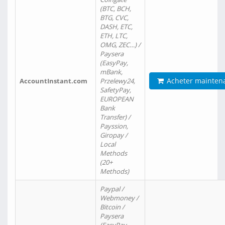
(BTC, BCH,
BTG, CVC,
DASH, ETC,
ETH, LTC,
OMG, ZEC…) /
Paysera
(EasyPay,
mBank,
Acheter mainten
AccountInstant.com
Przelewy24,
SafetyPay,
EUROPEAN
Bank
Transfer) /
Payssion,
Giropay /
Local
Methods
(20+
Methods)
Paypal /
Webmoney /
Bitcoin /
Paysera