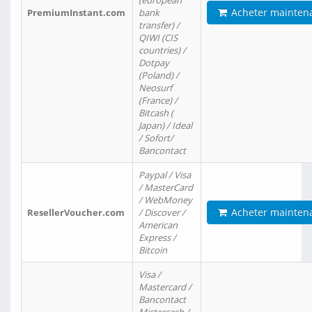
(european
Acheter mainten
PremiumInstant.com
bank
transfer) /
QIWI (CIS
countries) /
Dotpay
(Poland) /
Neosurf
(France) /
Bitcash (
Japan) / Ideal
/ Sofort/
Bancontact
Paypal / Visa
/ MasterCard
/ WebMoney
Acheter mainten
ResellerVoucher.com
/ Discover /
American
Express /
Bitcoin
Visa /
Mastercard /
Bancontact