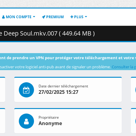
MON COMPTE
PREMIUM
PLUS
e Deep Soul.mkv.007 ( 449.64 MB )
nt de prendre un VPN pour protéger votre téléchargement et votre 
sactiver votre logiciel anti-pub avant de signaler un problème.
Consulter la 
Date dernier téléchargement
27/02/2025 15:27
Propriétaire
Anonyme