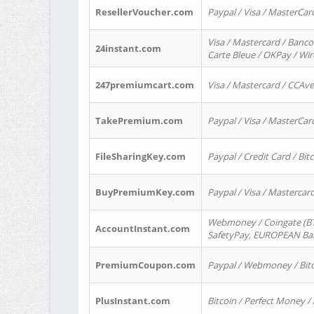
ResellerVoucher.com
Paypal / Visa / MasterCar
Visa / Mastercard / Banco
24instant.com
Carte Bleue / OKPay / Wi
247premiumcart.com
Visa / Mastercard / CCAv
TakePremium.com
Paypal / Visa / MasterCar
FileSharingKey.com
Paypal / Credit Card / Bitc
BuyPremiumKey.com
Paypal / Visa / Masterca
Webmoney / Coingate (BTC
AccountInstant.com
SafetyPay, EUROPEAN Bank
PremiumCoupon.com
Paypal / Webmoney / Bitc
PlusInstant.com
Bitcoin / Perfect Money /