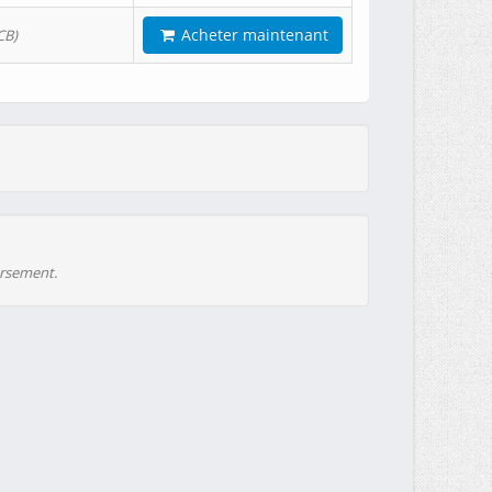
Acheter maintenant
CB)
ursement.