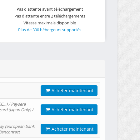
Pas d'attente avant téléchargement
Pas d'attente entre 2 téléchargements
Vitesse maximale disponible
Plus de 300 hébergeurs supportés
Acheter maintenant
EC…) / Paysera
Acheter maintenant
card (Japan Only) /
tPay (european bank
Acheter maintenant
/ Bancontact