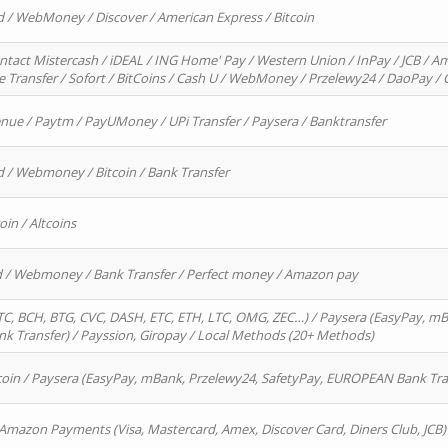
d / WebMoney / Discover / American Express / Bitcoin
ntact Mistercash / iDEAL / ING Home' Pay / Western Union / InPay / JCB / Am
re Transfer / Sofort / BitCoins / Cash U / WebMoney / Przelewy24 / DaoPay 
enue / Paytm / PayUMoney / UPi Transfer / Paysera / Banktransfer
d / Webmoney / Bitcoin / Bank Transfer
oin / Altcoins
rd / Webmoney / Bank Transfer / Perfect money / Amazon pay
, BCH, BTG, CVC, DASH, ETC, ETH, LTC, OMG, ZEC…) / Paysera (EasyPay, mB
 Transfer) / Payssion, Giropay / Local Methods (20+ Methods)
oin / Paysera (EasyPay, mBank, Przelewy24, SafetyPay, EUROPEAN Bank Transf
 Amazon Payments (Visa, Mastercard, Amex, Discover Card, Diners Club, JCB)