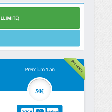
LLIMITÉ)
Populaire
Premium 1 an
50€