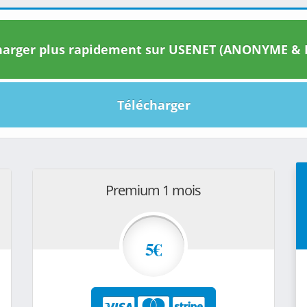
arger plus rapidement sur USENET (ANONYME & I
Télécharger
Premium 1 mois
5€