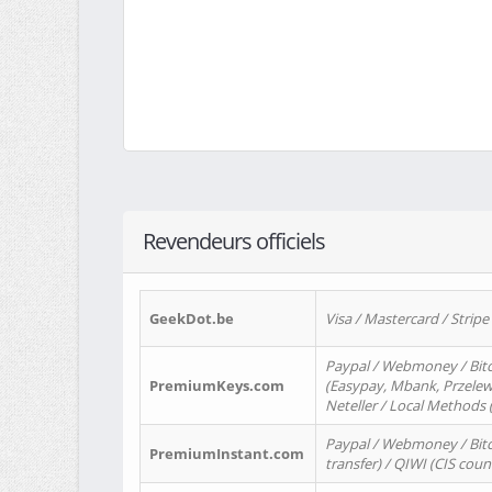
Revendeurs officiels
GeekDot.be
Visa / Mastercard / Stripe
Paypal / Webmoney / Bitc
PremiumKeys.com
(Easypay, Mbank, Przelewy2
Neteller / Local Methods
Paypal / Webmoney / Bitc
PremiumInstant.com
transfer) / QIWI (CIS coun