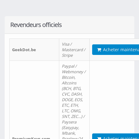
Revendeurs officiels
Visa /
Acheter mainten
GeekDot.be
Mastercard /
Stripe
Paypal /
Webmoney /
Bitcoin,
Altcoins
(BCH, BTG,
CVC, DASH,
DOGE, EOS,
ETC, ETH,
LTC, OMG,
SNT, ZEC…) /
Paysera
(Easypay,
Mbank,
Acheter mainten
PremiumKeys.com
Przelewy24,