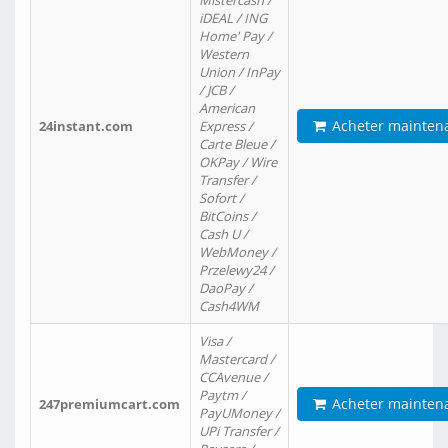
Mistercash /
iDEAL / ING
Home' Pay /
Western
Union / InPay
/ JCB /
American
Acheter mainten
24instant.com
Express /
Carte Bleue /
OKPay / Wire
Transfer /
Sofort /
BitCoins /
Cash U /
WebMoney /
Przelewy24 /
DaoPay /
Cash4WM
Visa /
Mastercard /
CCAvenue /
Paytm /
Acheter mainten
247premiumcart.com
PayUMoney /
UPi Transfer /