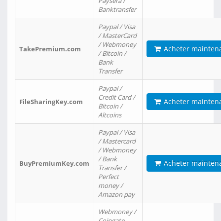
Paysera /
Banktransfer
Paypal / Visa
/ MasterCard
/ Webmoney
Acheter mainten
TakePremium.com
/ Bitcoin /
Bank
Transfer
Paypal /
Credit Card /
Acheter mainten
FileSharingKey.com
Bitcoin /
Altcoins
Paypal / Visa
/ Mastercard
/ Webmoney
/ Bank
Acheter mainten
BuyPremiumKey.com
Transfer /
Perfect
money /
Amazon pay
Webmoney /
Coingate