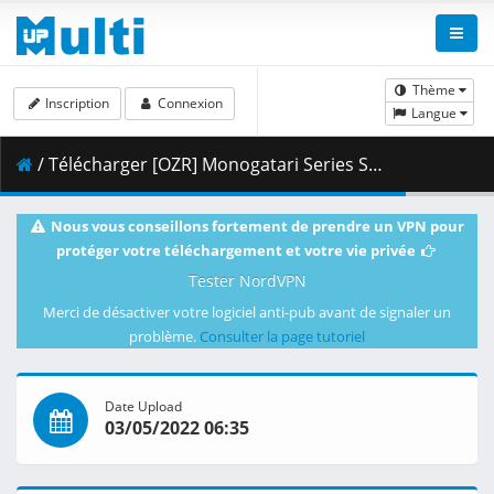
Thème
Inscription
Connexion
Langue
/ Télécharger [OZR] Monogatari Series Second Season - 03 (BD 1080p HEVC FLAC) [EFB24B43].mkv.001 ( 380.89 MB )
Nous vous conseillons fortement de prendre un VPN pour
protéger votre téléchargement et votre vie privée
Tester NordVPN
Merci de désactiver votre logiciel anti-pub avant de signaler un
problème.
Consulter la page tutoriel
Date Upload
03/05/2022 06:35