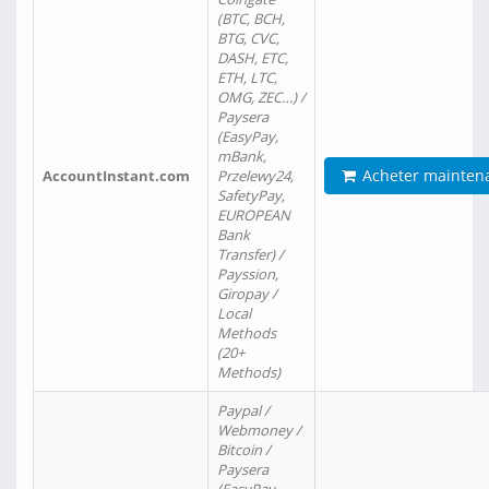
(BTC, BCH,
BTG, CVC,
DASH, ETC,
ETH, LTC,
OMG, ZEC…) /
Paysera
(EasyPay,
mBank,
Acheter mainten
AccountInstant.com
Przelewy24,
SafetyPay,
EUROPEAN
Bank
Transfer) /
Payssion,
Giropay /
Local
Methods
(20+
Methods)
Paypal /
Webmoney /
Bitcoin /
Paysera