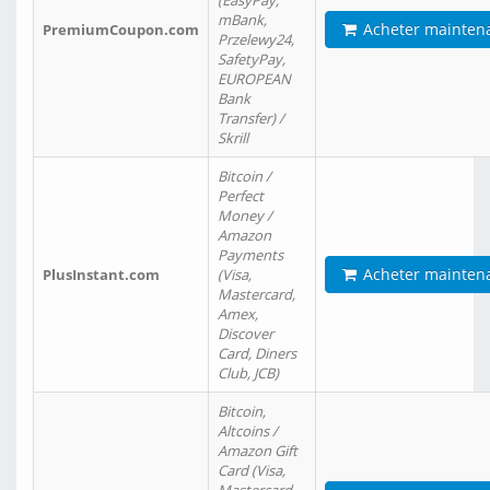
(EasyPay,
mBank,
Acheter mainten
PremiumCoupon.com
Przelewy24,
SafetyPay,
EUROPEAN
Bank
Transfer) /
Skrill
Bitcoin /
Perfect
Money /
Amazon
Payments
Acheter mainten
PlusInstant.com
(Visa,
Mastercard,
Amex,
Discover
Card, Diners
Club, JCB)
Bitcoin,
Altcoins /
Amazon Gift
Card (Visa,