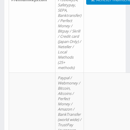
Safetypay,
SEPA,
Banktransfer)
/ Perfect
Money /
Bitpay / Skrill
/ Credit card
(Japan Only) /
Neteller /
Local
Methods
(25+
methods)
Paypal /
Webmoney /
Bitcoin,
Altcoins /
Perfect
Money /
Amazon /
BankTransfer
(world wide) /
TrustPay