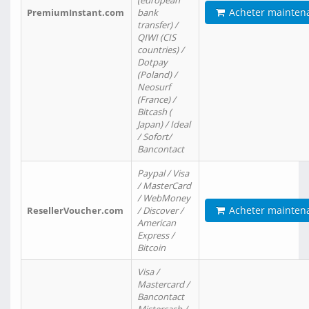
(european
Acheter mainten
PremiumInstant.com
bank
transfer) /
QIWI (CIS
countries) /
Dotpay
(Poland) /
Neosurf
(France) /
Bitcash (
Japan) / Ideal
/ Sofort/
Bancontact
Paypal / Visa
/ MasterCard
/ WebMoney
Acheter mainten
ResellerVoucher.com
/ Discover /
American
Express /
Bitcoin
Visa /
Mastercard /
Bancontact